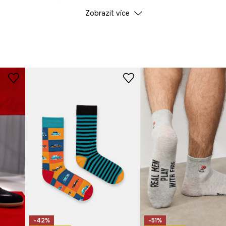
Zobrazit více
ID produktu
RS26
dyšnost a jemnost na
Výrobce
ňuje snadné doplnění
nální charakter.
-42%
-51%