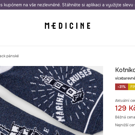
i nákupu nad 1 200 Kč
s kupónem na vše nezlevněné. Stáhněte si aplikaci a využijte slevu 
Odeslání i do 24 hodin
30 
ack pánské
Kotník
vícebarevn
-31%
FI
Aktuální ce
129 K
Běžná cena
Nejnižší ce