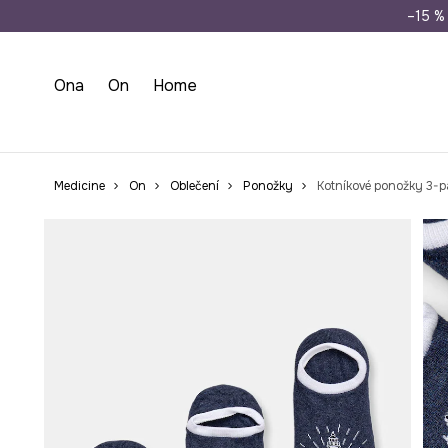
Doprava zdarma př
–15 % 
Ona
On
Home
Medicine
On
Oblečení
Ponožky
Kotníkové ponožky 3-p