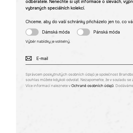
odběratele. Nenechte si ujít informace o slevách, výpr
vybraných speciálních kolekcí.
Chceme, aby do vaší schránky přicházelo jen to, co vá
Dámská móda
Pánská móda
Výběr nabídky je volitelný.
Správcem poskytnutých osobních údajů je společnost Brandbq sp
souhlas můžete kdykoli odvolat. Nezapomeňte, že v souladu s
Více informací naleznete v
Ochraně osobních údajů
. Dodáváme 