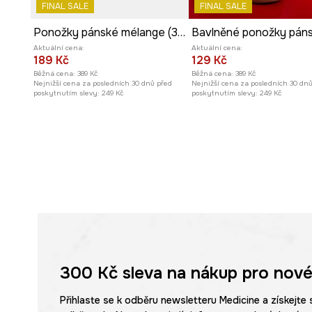
FINAL SALE
FINAL SALE
Ponožky pánské mélange (3-pack)
Aktuální cena:
Aktuální cena:
189 Kč
129 Kč
Běžná cena:
389 Kč
Běžná cena:
389 Kč
Nejnižší cena za posledních 30 dnů před
Nejnižší cena za posledních 30 dn
poskytnutím slevy:
249 Kč
poskytnutím slevy:
249 Kč
300 Kč
sleva na nákup pro nové
Přihlaste se k odběru newsletteru Medicine a získejte 