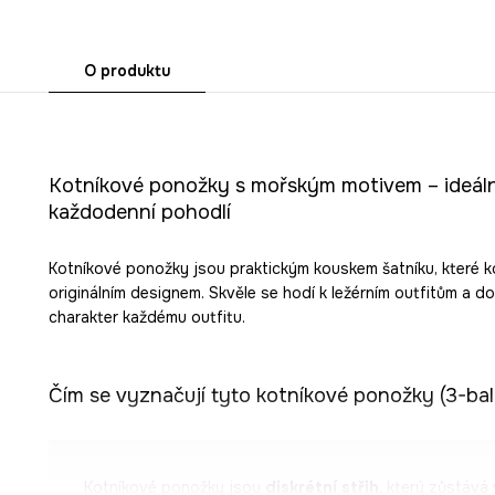
O produktu
Kotníkové ponožky s mořským motivem – ideální 
každodenní pohodlí
Kotníkové ponožky jsou praktickým kouskem šatníku, které k
originálním designem. Skvěle se hodí k ležérním outfitům a do
charakter každému outfitu.
Čím se vyznačují tyto kotníkové ponožky (3-bal
Kotníkové ponožky jsou
diskrétní střih
, který zůstává 