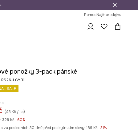
»
dní na vrácení zboží
Pomoc
Najít prodejnu
ové ponožky 3-pack pánské
é RS26-LGMB11
NAL SALE
na:
č
(43 Kč / ks)
:
329 Kč
-60%
na za posledních 30 dnů před poskytnutím slevy:
189 Kč
 -31%