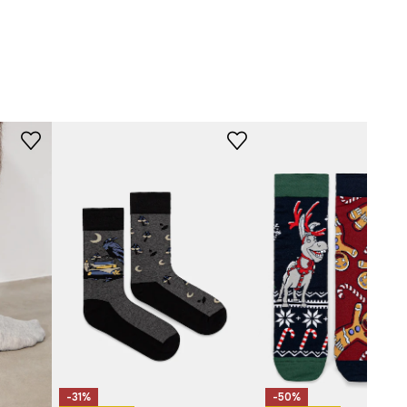
-LGMB11-MLA
-31%
-50%