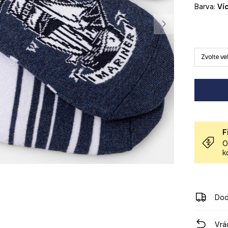
Barva:
v
Zvolte ve
F
O
k
Dod
Vrá