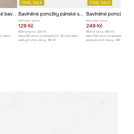
FINAL SALE
FINAL SALE
Ponožky 3-pack pánské bavlněné
Bavlněné ponožky pánské se vzorem (2-pack)
Aktuální cena:
Aktuální cena:
129 Kč
249 Kč
Běžná cena:
329 Kč
Běžná cena:
499 Kč
nů před
Nejnižší cena za posledních 30 dnů před
Nejnižší cena za posledních 30 
poskytnutím slevy:
189 Kč
poskytnutím slevy:
499 Kč