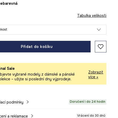
ícebarevná
Tabulka velikosti
likost
Přidat do košíku
inal Sale
Zobrazit
bjevte vybrané modely z dámské a pánské
více »
olekce – užijte si poslední dny výprodeje.
Doručení i do 24 hodin
ací podmínky
Vrácení do 30 dnů
cení a reklamace