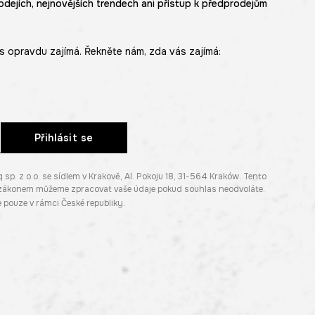
odejích, nejnovějších trendech ani přístup k předprodejům
s opravdu zajímá. Řekněte nám, zda vás zajímá:
Přihlásit se
. z o.o. se sídlem v Krakově, Al. Pokoju 18, 31-564 Kraków. Tento
e zákonem můžeme zpracovat vaše údaje pokud souhlas neodvoláte.
pouze v rámci České republiky.