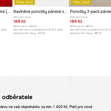
FINAL SALE
FINAL SALE
Bavlněné ponožky pánské (2-pack) Tattoo Art by Boren Huang – Horiren 彫壬
Bavlněné ponožky pánské s motivem aut (2-pack)
Aktuální cena:
Aktuální cena:
189 Kč
189 Kč
Běžná cena:
329 Kč
Běžná cena:
389 Kč
ů před
Nejnižší cena za posledních 30 dnů před
Nejnižší cena za posledních 30 d
poskytnutím slevy:
329 Kč
poskytnutím slevy:
389 Kč
 odběratele
slevu na vaši objednávku za min. 1 400 Kč. Platí pro nové