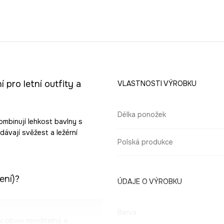
pro letní outfity a
VLASTNOSTI VÝROBKU
Délka ponožek
ombinují lehkost bavlny s
dávají svěžest a ležérní
Polská produkce
ení)?
ÚDAJE O VÝROBKU
Barva
v obuvi neviditelný a