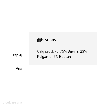
MATERIÁL
Celý produkt
:
75% Bavlna, 23%
ťapky
Polyamid, 2% Elastan
Ano
vícebarevná