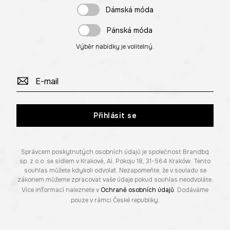
Dámská móda
Pánská móda
Výběr nabídky je volitelný.
Přihlásit se
Správcem poskytnutých osobních údajů je společnost Brandbq
sp. z o.o. se sídlem v Krakově, Al. Pokoju 18, 31-564 Kraków. Tento
souhlas můžete kdykoli odvolat. Nezapomeňte, že v souladu se
zákonem můžeme zpracovat vaše údaje pokud souhlas neodvoláte.
Více informací naleznete v
Ochraně osobních údajů
. Dodáváme
pouze v rámci České republiky.