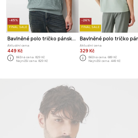
-45%
-26%
FINAL SALE
FINAL SALE
Bavlněné polo tričko pánské se strukturou
Aktuální cena:
Aktuální cena:
449 Kč
329 Kč
Běžná cena:
829 Kč
Běžná cena:
689 Kč
Nejnižší cena:
829 Kč
Nejnižší cena:
449 Kč