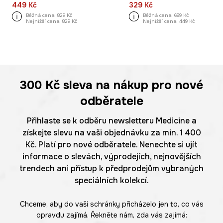
449 Kč
329 Kč
Běžná cena:
829 Kč
Běžná cena:
689 Kč
Nejnižší cena:
829 Kč
Nejnižší cena:
449 Kč
300 Kč
sleva na nákup pro nové
odběratele
Přihlaste se k odběru newsletteru Medicine a
získejte slevu na vaši objednávku za min. 1 400
Kč. Platí pro nové odběratele. Nenechte si ujít
informace o slevách, výprodejích, nejnovějších
trendech ani přístup k předprodejům vybraných
speciálních kolekcí.
Chceme, aby do vaší schránky přicházelo jen to, co vás
opravdu zajímá. Řekněte nám, zda vás zajímá: