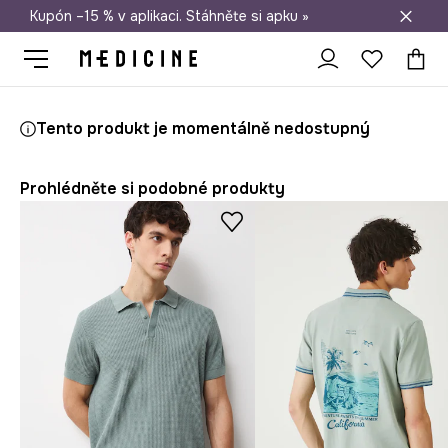
Kupón –15 % v aplikaci. Stáhněte si apku »
Doprava zdarma při nákupu nad 1 200 Kč
Medicine
On
Oblečení
Polo
Bavlněné
Tento produkt je momentálně nedostupný
Prohlédněte si podobné produkty