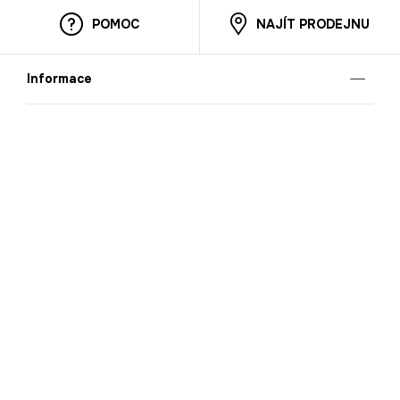
POMOC
NAJÍT PRODEJNU
Informace
O nás
Mobilní aplikace
Podmínky pro prezentaci zboží
Blog
Kontakt
Bezpečnost
Cooperation
Nahlašování porušení (whistleblowing)