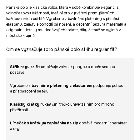
Pánské polo je klasická volba, která v sobě kombinuje eleganci s
volnočasovou ležérností, ideální pro vytváření promyšlených,
každodenních outfitů. Vyrobeno z bavlněné pleteniny s příměsí
elastanu, zajišťuje pohodlí při nošení, a decentní textura materiálu a
originální detaily mu dodávají charakter, díky čemuž se vyjímá v
městské krajině.
Čím se vyznačuje toto pánské polo střihu regular fit?
Střih regular fit
umožňuje volnost pohybu a dobře sedí na
postavě.
Vyrobeno z
bavlněné pleteniny s elastanem
podporuje pohodlí
a přizpůsobení se tělu.
Klasický krátký rukáv
činí tričko univerzálním pro mnoho
příležitostí.
Límeček s krátkým zapínáním na zip
dodává moderní charakter
a styl.