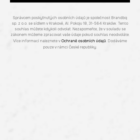
Správcem poskytnutých osobních údajů je společnost Brandbq
sp. z o.o. se sídlem v Krakově, Al. Pokoju 18, 31-564 Kraków. Tento
souhlas můžete kdykoli odvolat. Nezapomeňte, že v souladu se
zákonem můžeme zpracovat vaše údaje pokud souhlas neodvoláte.
Více informací naleznete v
Ochraně osobních údajů
. Dodáváme
pouze v rámci České republiky.