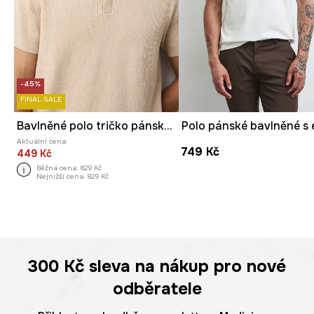
-45%
FINAL SALE
Bavlněné polo tričko pánské se strukturou
Aktuální cena:
749 Kč
449 Kč
Běžná cena:
829 Kč
Nejnižší cena:
829 Kč
300 Kč
sleva na nákup pro nové
odběratele