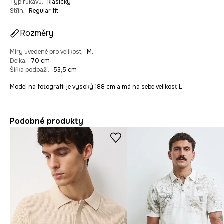
Typ rukávu
:
klasický
Střih
:
Regular fit
Rozměry
Míry uvedené pro velikost
:
M.
Délka
:
70 cm
Šířka podpaží
:
53,5 cm
Model na fotografii je vysoký 188 cm a má na sebe velikost L
Podobné produkty