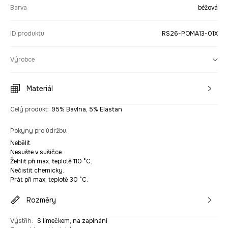
Barva
béžová
ID produktu
RS26-POMA13-01X
Výrobce
Materiál
Celý produkt
:
95% Bavlna, 5% Elastan
Pokyny pro údržbu
:
Nebělit.
Nesušte v sušičce.
Žehlit při max. teplotě 110 °C.
Nečistit chemicky.
Prát při max. teplotě 30 °C.
Rozměry
Výstřih
:
S límečkem, na zapínání