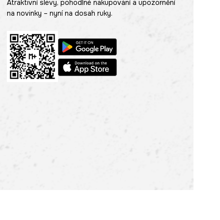
Atraktivní slevy, pohodlné nakupování a upozornění
na novinky – nyní na dosah ruky.