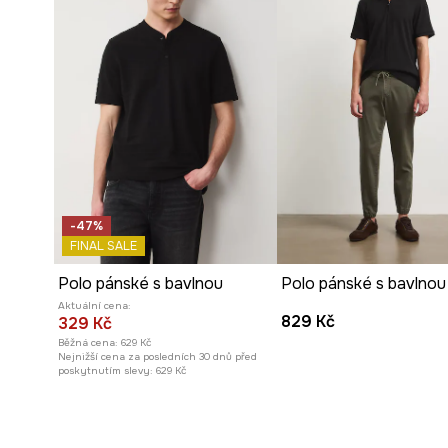
-47%
FINAL SALE
Polo pánské s bavlnou
Polo pánské s bavlnou
Aktuální cena:
829 Kč
329 Kč
Běžná cena:
629 Kč
Nejnižší cena za posledních 30 dnů před
poskytnutím slevy:
629 Kč