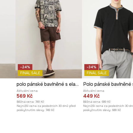
-24%
-34%
FINAL SALE
FINAL SALE
polo pánské bavlněné s elastanem
Aktuální cena:
Aktuální cena:
569 Kč
449 Kč
Běžná cena:
749 Kč
Běžná cena:
689 Kč
Nejnižší cena za posledních 30 dnů před
Nejnižší cena za posledních 30 d
poskytnutím slevy:
749 Kč
poskytnutím slevy:
689 Kč