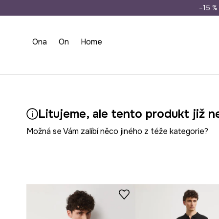
Doprava zdarma př
–15 % 
Ona
On
Home
Litujeme, ale tento produkt již n
Možná se Vám zalíbí něco jiného z téže kategorie?