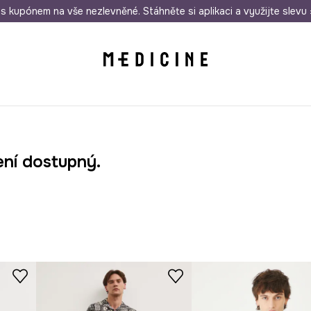
i nákupu nad 1 200 Kč
s kupónem na vše nezlevněné. Stáhněte si aplikaci a využijte slevu 
Odeslání i do 24 hodin
30 
ení dostupný.