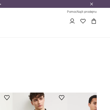
»
dní na vrácení zboží
Pomoc
Najít prodejnu