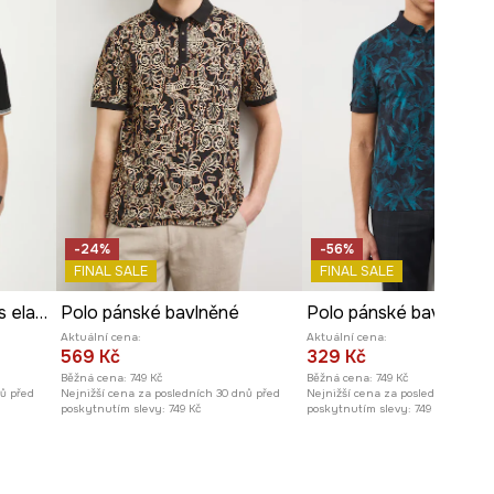
-24%
-56%
FINAL SALE
FINAL SALE
Polo pánské bavlněné s elastanem
Polo pánské bavlněné
Aktuální cena:
Aktuální cena:
569 Kč
329 Kč
Běžná cena:
749 Kč
Běžná cena:
749 Kč
nů před
Nejnižší cena za posledních 30 dnů před
Nejnižší cena za posledních 30 dn
poskytnutím slevy:
749 Kč
poskytnutím slevy:
749 Kč