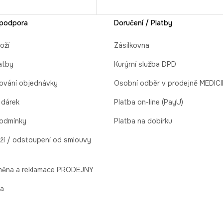
 podpora
Doručení / Platby
oží
Zásilkovna
atby
Kurýrní služba DPD
ování objednávky
Osobní odběr v prodejně MEDIC
 dárek
Platba on-line (PayU)
odmínky
Platba na dobírku
ží / odstoupení od smlouvy
ýměna a reklamace PRODEJNY
la