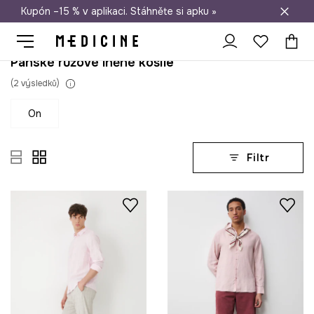
Kupón –15 % v aplikaci. Stáhněte si apku »
Doprava zdarma při nákupu nad 1 200 Kč
Pánské růžové lněné košile
(
2
výsledků
)
on
Filtr