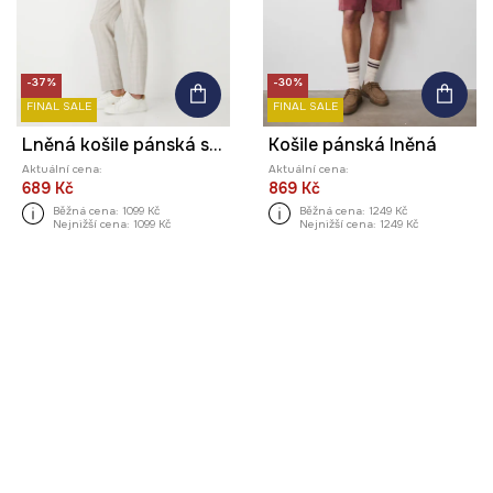
-37%
-30%
FINAL SALE
FINAL SALE
Lněná košile pánská s klasickým límcem růžová barva
Košile pánská lněná
Aktuální cena:
Aktuální cena:
689 Kč
869 Kč
Běžná cena:
1099 Kč
Běžná cena:
1249 Kč
Nejnižší cena:
1099 Kč
Nejnižší cena:
1249 Kč