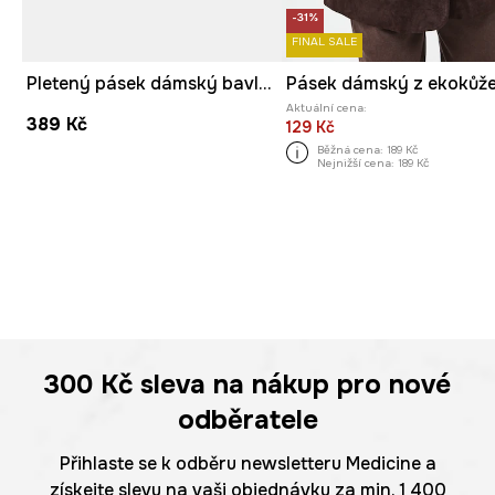
-31%
FINAL SALE
Pletený pásek dámský bavlněný
Pásek dámský z ekokůž
Aktuální cena:
389 Kč
129 Kč
Běžná cena:
189 Kč
Nejnižší cena:
189 Kč
300 Kč
sleva na nákup pro nové
odběratele
Přihlaste se k odběru newsletteru Medicine a
získejte slevu na vaši objednávku za min. 1 400