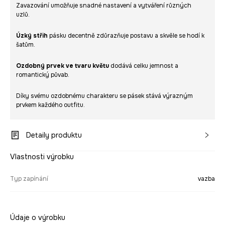
Zavazování umožňuje snadné nastavení a vytváření různých
uzlů.
Úzký střih
pásku decentně zdůrazňuje postavu a skvěle se hodí k
šatům.
Ozdobný prvek ve tvaru květu
dodává celku jemnost a
romantický půvab.
Díky svému ozdobnému charakteru se pásek stává výrazným
prvkem každého outfitu.
Detaily produktu
Vlastnosti výrobku
Typ zapínání
vazba
Údaje o výrobku