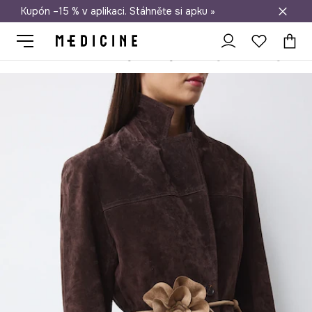
Kupón –15 % v aplikaci. Stáhněte si apku »
Doprava zdarma při nákupu nad 1 200 Kč
Medicine
Ona
Doplňky
Pásky
Vázaný pásek dámský