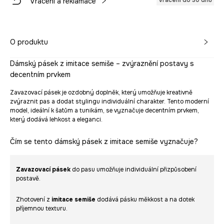
Vrácení do 30 dnů
Vrácení a reklamace
O produktu
Dámský pásek z imitace semiše – zvýraznění postavy s
decentním prvkem
Zavazovací pásek je ozdobný doplněk, který umožňuje kreativně
zvýraznit pas a dodat stylingu individuální charakter. Tento moderní
model, ideální k šatům a tunikám, se vyznačuje decentním prvkem,
který dodává lehkost a eleganci.
Čím se tento dámský pásek z imitace semiše vyznačuje?
Zavazovací pásek
do pasu umožňuje individuální přizpůsobení
postavě.
Zhotovení z
imitace semiše
dodává pásku měkkost a na dotek
příjemnou texturu.