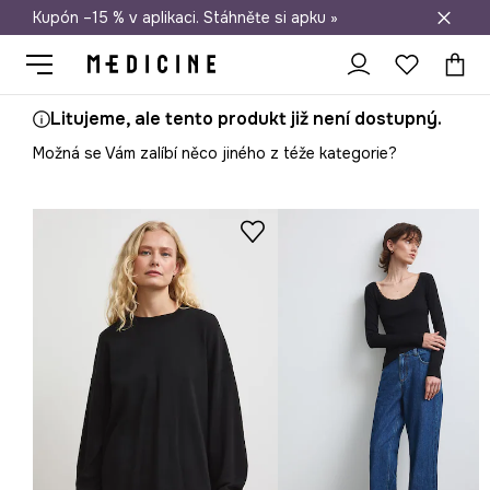
Kupón –15 % v aplikaci. Stáhněte si apku »
Doprava zdarma při nákupu nad 1 200 Kč
Litujeme, ale tento produkt již není dostupný.
Možná se Vám zalíbí něco jiného z téže kategorie?