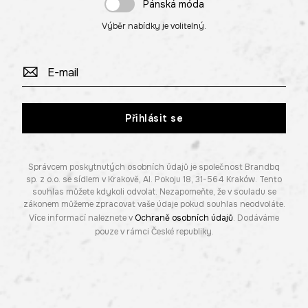
Pánská móda
Výběr nabídky je volitelný.
Přihlásit se
Správcem poskytnutých osobních údajů je společnost Brandbq
sp. z o.o. se sídlem v Krakově, Al. Pokoju 18, 31-564 Kraków. Tento
souhlas můžete kdykoli odvolat. Nezapomeňte, že v souladu se
zákonem můžeme zpracovat vaše údaje pokud souhlas neodvoláte.
Více informací naleznete v
Ochraně osobních údajů
. Dodáváme
pouze v rámci České republiky.