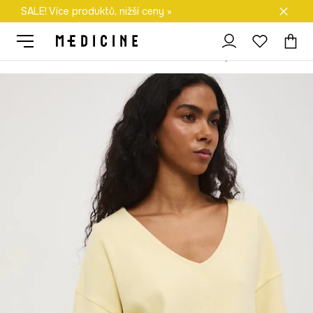
SALE! Více produktů, nižší ceny »
Doprava zdarma při nákupu nad 1 200 Kč
Medicine
Ona
Oblečení
Trička
S dlouhým rukávem