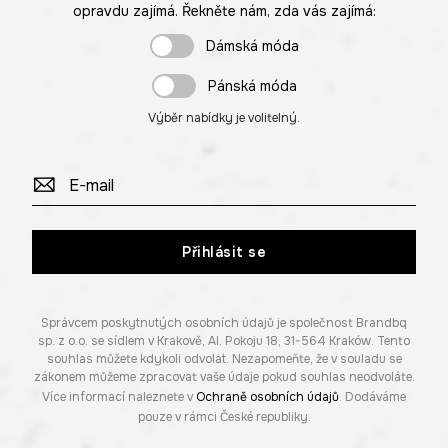
opravdu zajímá. Řekněte nám, zda vás zajímá:
Dámská móda
Pánská móda
Výběr nabídky je volitelný.
Přihlásit se
Správcem poskytnutých osobních údajů je společnost Brandbq
sp. z o.o. se sídlem v Krakově, Al. Pokoju 18, 31-564 Kraków. Tento
souhlas můžete kdykoli odvolat. Nezapomeňte, že v souladu se
zákonem můžeme zpracovat vaše údaje pokud souhlas neodvoláte.
Více informací naleznete v
Ochraně osobních údajů
. Dodáváme
pouze v rámci České republiky.