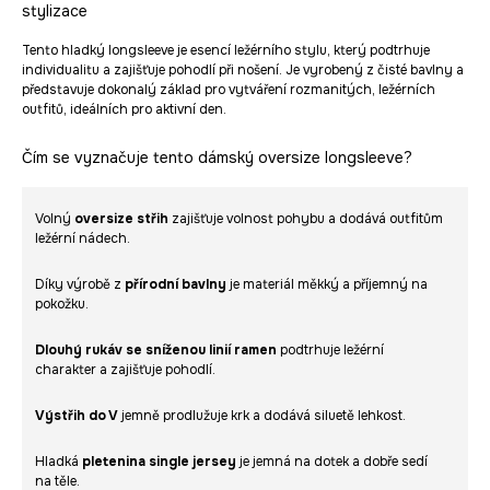
stylizace
Tento hladký longsleeve je esencí ležérního stylu, který podtrhuje
individualitu a zajišťuje pohodlí při nošení. Je vyrobený z čisté bavlny a
představuje dokonalý základ pro vytváření rozmanitých, ležérních
outfitů, ideálních pro aktivní den.
Čím se vyznačuje tento dámský oversize longsleeve?
Volný
oversize střih
zajišťuje volnost pohybu a dodává outfitům
ležérní nádech.
Díky výrobě z
přírodní bavlny
je materiál měkký a příjemný na
pokožku.
Dlouhý rukáv se sníženou linií ramen
podtrhuje ležérní
charakter a zajišťuje pohodlí.
Výstřih do V
jemně prodlužuje krk a dodává siluetě lehkost.
Hladká
pletenina single jersey
je jemná na dotek a dobře sedí
na těle.