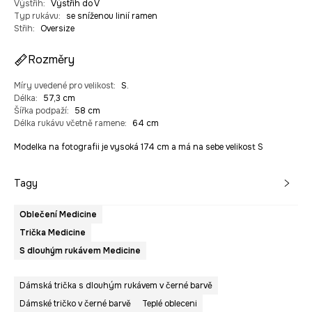
Výstřih
:
Výstřih do V
Typ rukávu
:
se sníženou linií ramen
Střih
:
Oversize
Rozměry
Míry uvedené pro velikost
:
S.
Délka
:
57,3 cm
Šířka podpaží
:
58 cm
Délka rukávu včetně ramene
:
64 cm
Modelka na fotografii je vysoká 174 cm a má na sebe velikost S
Tagy
Oblečení Medicine
Trička Medicine
S dlouhým rukávem Medicine
Dámská trička s dlouhým rukávem v černé barvě
Dámské tričko v černé barvě
Teplé obleceni