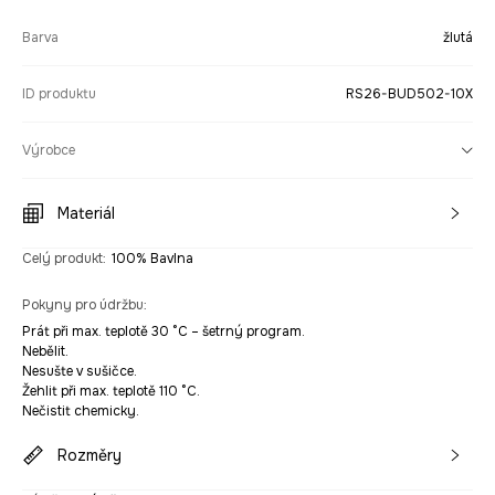
Barva
žlutá
ID produktu
RS26-BUD502-10X
Výrobce
Materiál
Celý produkt
:
100% Bavlna
Pokyny pro údržbu
:
Prát při max. teplotě 30 °C – šetrný program.
Nebělit.
Nesušte v sušičce.
Žehlit při max. teplotě 110 °C.
Nečistit chemicky.
Rozměry