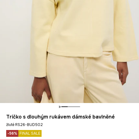
Tričko s dlouhým rukávem dámské bavlněné
žluté RS26-BUD502
-56%
FINAL SALE