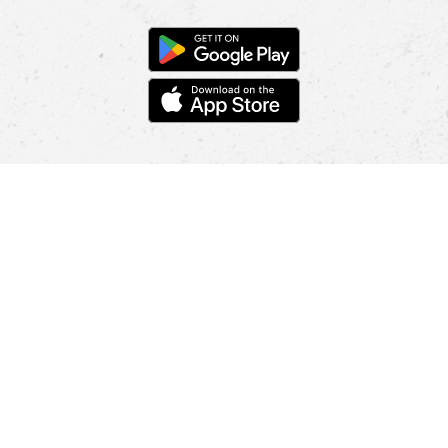
POMOC
NAJÍT PRODEJNU
Informace
O nás
Mobilní aplikace
Podmínky pro prezentaci zboží
Blog