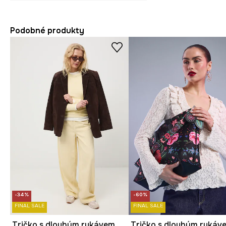
Podobné produkty
-34%
-60%
FINAL SALE
FINAL SALE
Tričko s dlouhým rukávem dámské s modalem