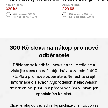
Aktuální cena:
Aktuální cena:
329 Kč
329 Kč
Běžná cena:
499 Kč
Běžná cena:
829 Kč
Nejnižší cena:
499 Kč
Nejnižší cena:
829 Kč
300 Kč
sleva na nákup pro nové
odběratele
Přihlaste se k odběru newsletteru Medicine a
získejte slevu na vaši objednávku za min. 1 400
Kč. Platí pro nové odběratele. Nenechte si ujít
informace o slevách, výprodejích, nejnovějších
trendech ani přístup k předprodejům vybraných
speciálních kolekcí.
Chceme, aby do vaší schránky přicházelo jen to, co vás