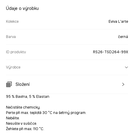
Údaje o výrobku
Kolekce
Eviva L'arte
Barva
černá
ID produktu
RS26-TSD264-99X
Výrobce
Složení
95 % Bavlna, 5 % Elastan
Nečistěte chemicky.
Perte při max. teplotě 30 °C na šetrný program.
Nebělte.
Nesušte v sušičce.
Žehlete při max. 110 °C.