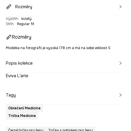
Rozměry
Výstřih
:
kulatý
Střih
:
Regular fit
Rozměry
Modelka na fotografii je vysoká 178 cm a má na sebe velikost S
Popis kolekce
Eviva L'arte
Tagy
Oblečení Medicine
Trička Medicine
Černé tričko pro ženy
Trička s potiskem pro ženy