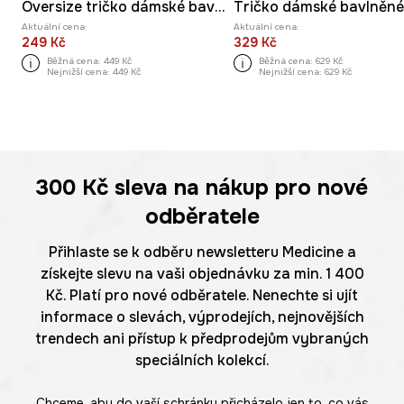
Oversize tričko dámské bavlněné s elastanem
Aktuální cena:
Aktuální cena:
249 Kč
329 Kč
Běžná cena:
449 Kč
Běžná cena:
629 Kč
Nejnižší cena:
449 Kč
Nejnižší cena:
629 Kč
300 Kč
sleva na nákup pro nové
odběratele
Přihlaste se k odběru newsletteru Medicine a
získejte slevu na vaši objednávku za min. 1 400
Kč. Platí pro nové odběratele. Nenechte si ujít
informace o slevách, výprodejích, nejnovějších
trendech ani přístup k předprodejům vybraných
speciálních kolekcí.
Chceme, aby do vaší schránky přicházelo jen to, co vás