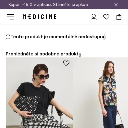
Kupón –15 % v aplikaci. Stáhněte si apku »
Doprava zdarma při nákupu nad 1 200 Kč
Medicine
Ona
Oblečení
Trička
Tento produkt je momentálně nedostupný
Prohlédněte si podobné produkty