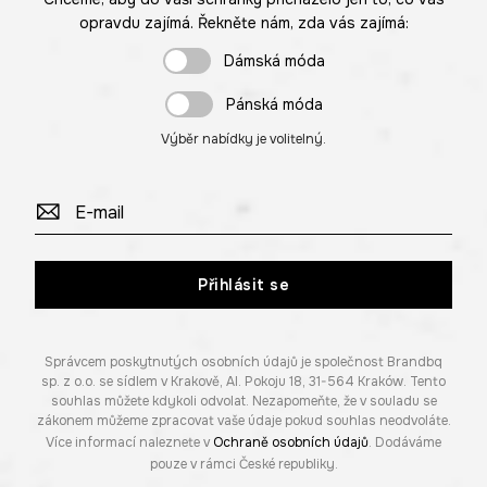
opravdu zajímá. Řekněte nám, zda vás zajímá:
Dámská móda
Pánská móda
Výběr nabídky je volitelný.
Přihlásit se
Správcem poskytnutých osobních údajů je společnost Brandbq
sp. z o.o. se sídlem v Krakově, Al. Pokoju 18, 31-564 Kraków. Tento
souhlas můžete kdykoli odvolat. Nezapomeňte, že v souladu se
zákonem můžeme zpracovat vaše údaje pokud souhlas neodvoláte.
Více informací naleznete v
Ochraně osobních údajů
. Dodáváme
pouze v rámci České republiky.