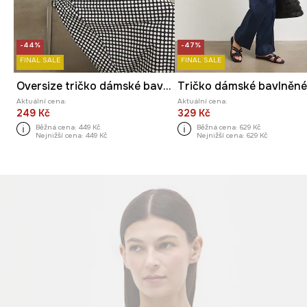
-44%
-47%
FINAL SALE
FINAL SALE
Oversize tričko dámské bavlněné s elastanem
Aktuální cena:
Aktuální cena:
249 Kč
329 Kč
Běžná cena:
449 Kč
Běžná cena:
629 Kč
Nejnižší cena:
449 Kč
Nejnižší cena:
629 Kč