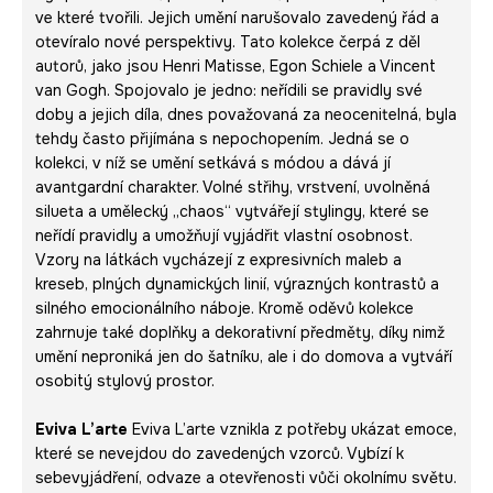
ve které tvořili. Jejich umění narušovalo zavedený řád a
otevíralo nové perspektivy. Tato kolekce čerpá z děl
autorů, jako jsou Henri Matisse, Egon Schiele a Vincent
van Gogh. Spojovalo je jedno: neřídili se pravidly své
doby a jejich díla, dnes považovaná za neocenitelná, byla
tehdy často přijímána s nepochopením. Jedná se o
kolekci, v níž se umění setkává s módou a dává jí
avantgardní charakter. Volné střihy, vrstvení, uvolněná
silueta a umělecký „chaos“ vytvářejí stylingy, které se
neřídí pravidly a umožňují vyjádřit vlastní osobnost.
Vzory na látkách vycházejí z expresivních maleb a
kreseb, plných dynamických linií, výrazných kontrastů a
silného emocionálního náboje. Kromě oděvů kolekce
zahrnuje také doplňky a dekorativní předměty, díky nimž
umění neproniká jen do šatníku, ale i do domova a vytváří
osobitý stylový prostor.
Eviva L’arte
Eviva L’arte vznikla z potřeby ukázat emoce,
které se nevejdou do zavedených vzorců. Vybízí k
sebevyjádření, odvaze a otevřenosti vůči okolnímu světu.