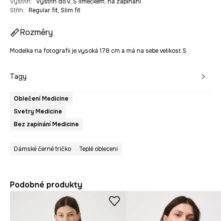
Výstřih
:
Výstřih do V, S límečkem, na zapínání
Střih
:
Regular fit, Slim fit
Rozměry
Modelka na fotografii je vysoká 178 cm a má na sebe velikost S
Tagy
Oblečení Medicine
Svetry Medicine
Bez zapínání Medicine
Dámské černé tričko
Teplé obleceni
Podobné produkty