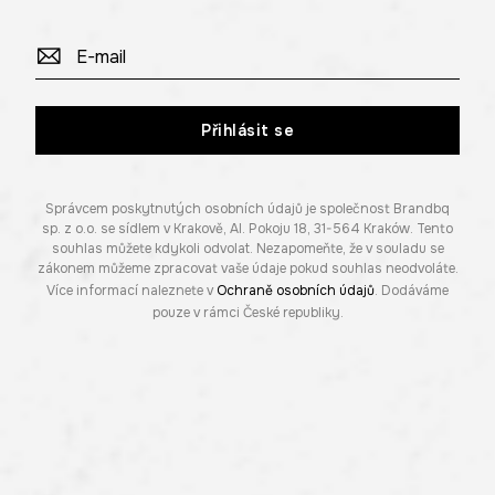
Přihlásit se
Správcem poskytnutých osobních údajů je společnost Brandbq
sp. z o.o. se sídlem v Krakově, Al. Pokoju 18, 31-564 Kraków. Tento
souhlas můžete kdykoli odvolat. Nezapomeňte, že v souladu se
zákonem můžeme zpracovat vaše údaje pokud souhlas neodvoláte.
Více informací naleznete v
Ochraně osobních údajů
. Dodáváme
pouze v rámci České republiky.