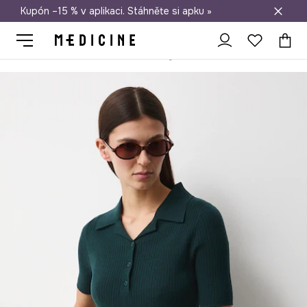
Kupón –15 % v aplikaci. Stáhněte si apku »
Doprava zdarma při nákupu nad 1 200 Kč
Medicine
Ona
Oblečení
Svetry
Bez zapínání
Tričko dáms