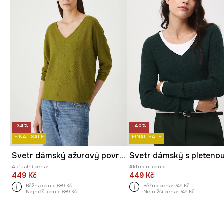
-34%
-40%
FINAL SALE
FINAL SALE
Svetr dámský ažurový povrch, s viskózou
Aktuální cena:
Aktuální cena:
449 Kč
449 Kč
Běžná cena:
689 Kč
Běžná cena:
749 Kč
Nejnižší cena:
689 Kč
Nejnižší cena:
749 Kč