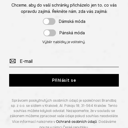
Chceme, aby do vaší schránky přicházelo jen to, co vás
opravdu zajímá. Řekněte nám, zda vás zajímá:
Dámská móda
Pánská móda
Výběr nabídky je volitelný.
Přihlásit se
Správcem poskytnutých osobních údajů je společnost Brandbq
sp. z o.o. se sídlem v Krakově, Al. Pokoju 18, 31-564 Kraków. Tento
souhlas můžete kdykoli odvolat. Nezapomeňte, že v souladu se
zákonem můžeme zpracovat vaše údaje pokud souhlas neodvoláte.
Více informací naleznete v
Ochraně osobních údajů
. Dodáváme
pouze v rámci České republiky.