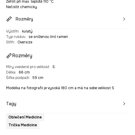
Žehlit při max. teplotě 110 °C.
Nečistit chemicky.
Rozměry
Výstřih
:
kulatý
Typ rukávu
:
se sníženou linií ramen
Střih
:
Oversize
Rozměry
Míry uvedené pro velikost
:
S.
Délka
:
66 cm
Šířka podpaží
:
59 cm
Modelka na fotografii je vysoká 180 cm a má na sebe velikost S
Tagy
Oblečení Medicine
Trička Medicine