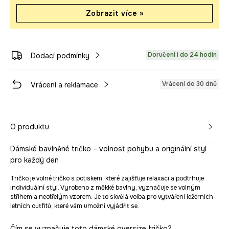
Zobrazit více »
Doručení i do 24 hodin
Dodací podmínky
Vrácení do 30 dnů
Vrácení a reklamace
O produktu
Dámské bavlněné tričko – volnost pohybu a originální styl
pro každý den
Tričko je volné tričko s potiskem, které zajišťuje relaxaci a podtrhuje
individuální styl. Vyrobeno z měkké bavlny, vyznačuje se volným
střihem a neotřelým vzorem. Je to skvělá volba pro vytváření ležérních
letních outfitů, které vám umožní vyjádřit se.
Čím se vyznačuje toto dámské oversize tričko?