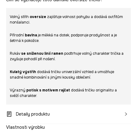
Volný střih
oversize
zajišťuje volnost pohybu a dodává outfitům
nonšalanci.
Přírodní
bavlna
je měkká na dotek, podporuje prodyšnost a je
šetrná k pokožce.
Rukáv
se sníženou linií ramen
podtrhuje volný charakter trička a
zvyšuje pohodlí při nošení.
Kulatý výstřih
dodává tričku univerzální vzhled a umožňuje
snadné kombinování s jinými kousky oblečení.
Výrazný
potisk s motivem rajčat
dodává tričku originalitu a
svěží charakter.
Detaily produktu
Vlastnosti výrobku