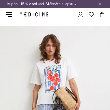
Kupón –15 % v aplikaci. Stáhněte si apku »
Doprava zdarma při nákupu nad 1 200 Kč
Medicine
Ona
Oblečení
Trička