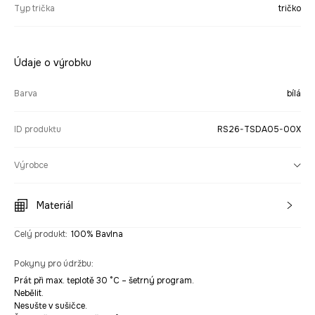
Typ trička
tričko
Údaje o výrobku
Barva
bílá
ID produktu
RS26-TSDA05-00X
Výrobce
Materiál
Celý produkt
:
100% Bavlna
Pokyny pro údržbu
:
Prát při max. teplotě 30 °C – šetrný program.
Nebělit.
Nesušte v sušičce.