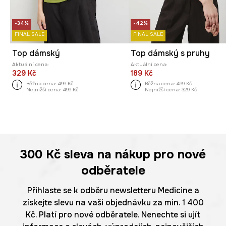
-34%
-42%
FINAL SALE
FINAL SALE
Top dámský
Top dámský s pruhy
Aktuální cena:
Aktuální cena:
329 Kč
189 Kč
Běžná cena:
499 Kč
Běžná cena:
499 Kč
Nejnižší cena:
499 Kč
Nejnižší cena:
329 Kč
300 Kč
sleva na nákup pro nové
odběratele
Přihlaste se k odběru newsletteru Medicine a
získejte slevu na vaši objednávku za min. 1 400
Kč. Platí pro nové odběratele. Nenechte si ujít