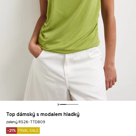
Top dámský s modalem hladký
zelený RS26-TTDB09
-21%
FINAL SALE