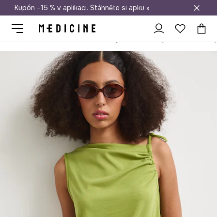
Kupón –15 % v aplikaci. Stáhněte si apku »
Doprava zdarma při nákupu nad 1 200 Kč
Medicine
Ona
Oblečení
Topy
Top dámský s modalem hladk