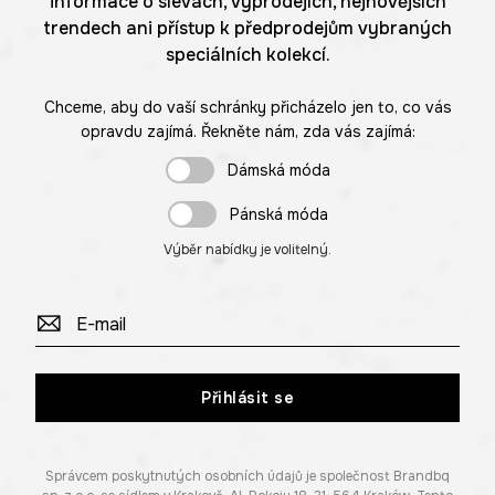
informace o slevách, výprodejích, nejnovějších
trendech ani přístup k předprodejům vybraných
speciálních kolekcí.
Chceme, aby do vaší schránky přicházelo jen to, co vás
opravdu zajímá. Řekněte nám, zda vás zajímá:
Dámská móda
Pánská móda
Výběr nabídky je volitelný.
Přihlásit se
Správcem poskytnutých osobních údajů je společnost Brandbq