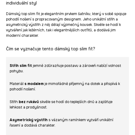
individuální styl
Dámský top slim fit je elegantním prvkem šatníku, který v sobě spojuje
pohodlí nošení s propracovaným designem. Jeho unikátní střih a
asymetrický výstřih z něj dělají výjimečný kousek. Skvěle se hodí k
vytváření jak ležérních, tak i elegantnějších outfitů, a dodává jim
moderní charakter.
Čím se vyznačuje tento dámský top slim fit?
Střih slim fit
jemně zdůrazňuje postavu a zároveň nabízí volnost
pohybu.
Materiál
s modalem
je mimořádně příjemný na dotek a přispívá k
pohodlí nošení.
Střih
bez rukávů
skvěle se hodí do teplejších dnů a zajišťuje
lehkost a prodyšnost.
Asymetrický výstřih
s vázaným ramínkem vytváří unikátní
řasení a dodává charakter.