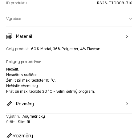
ID produktu
RS26-TTDB09-71X
Výrobce
Materiál
Celý produkt
:
60% Modal, 36% Polyester, 4% Elastan
Pokyny pro údržbu
:
Nebělit.
Nesušte v sušičce.
Žehlit při max. teplotě 110 °C.
Nečistit chemicky.
Prát při max. teplotě 30 °C – velmi šetrný program.
Rozměry
Výstřih
:
Asymetrický
Střih
:
Slim fit
Rozměry