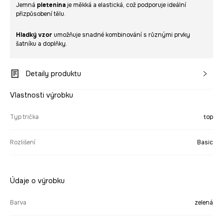
Jemná
pletenina
je měkká a elastická, což podporuje ideální
přizpůsobení tělu.
Hladký vzor
umožňuje snadné kombinování s různými prvky
šatníku a doplňky.
Detaily produktu
Vlastnosti výrobku
Typ trička
top
Rozlišení
Basic
Údaje o výrobku
Barva
zelená