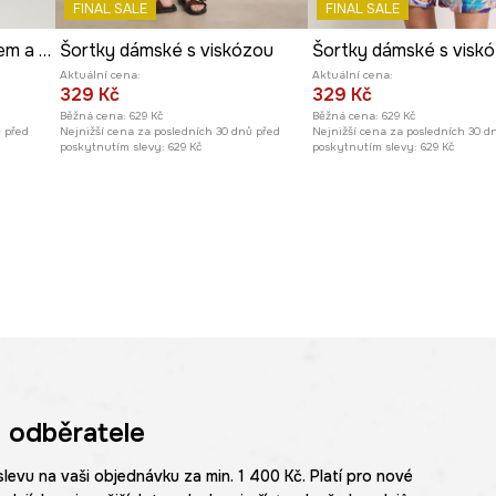
FINAL SALE
FINAL SALE
Kraťasy dámské s páskem a vzorem více barev
Šortky dámské s viskózou
Šortky dámské s visk
Aktuální cena:
Aktuální cena:
329 Kč
329 Kč
Běžná cena:
629 Kč
Běžná cena:
629 Kč
ů před
Nejnižší cena za posledních 30 dnů před
Nejnižší cena za posledních 30 d
poskytnutím slevy:
629 Kč
poskytnutím slevy:
629 Kč
 odběratele
slevu na vaši objednávku za min. 1 400 Kč. Platí pro nové