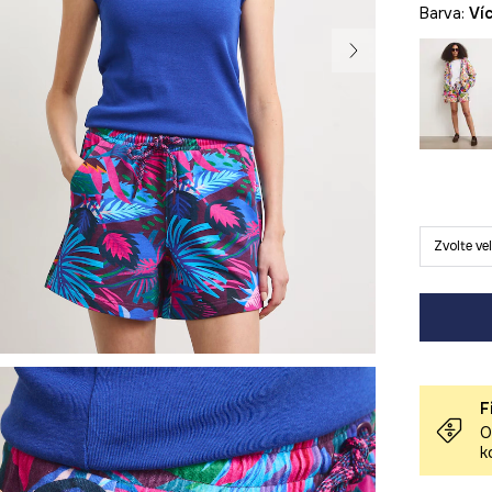
Barva:
v
Zvolte ve
F
O
k