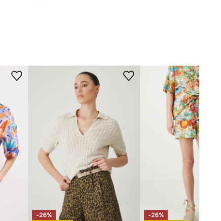
froté
Nečistit chemicky.
STŘIH
Pas (výška)
:
pravidelný
vícebarevná
Střih
:
Regular fit
-SZD091-MLE
ROZMĚRY
Délka vnitřní nohy
:
12 cm
Šířka nohy dole
:
33,5 cm
Míry uvedené pro velikost
:
S.
Šířka v pase
:
35 cm
Výška pasu
:
28 cm
Šířka v bocích
:
51 cm
Modelka na fotografii je vysoká
177 cm a má na sebe velikost S
-26%
-26%