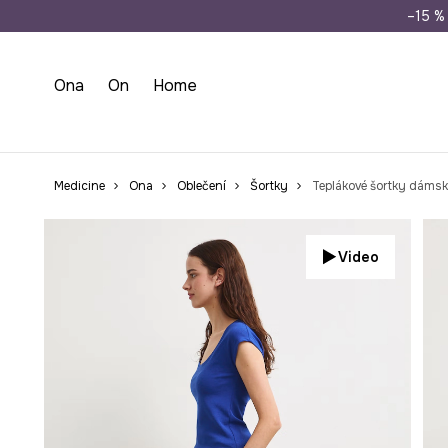
Doprava zdarma př
–15 % 
Ona
On
Home
Medicine
Ona
Oblečení
Šortky
Teplákové šortky dámsk
Video