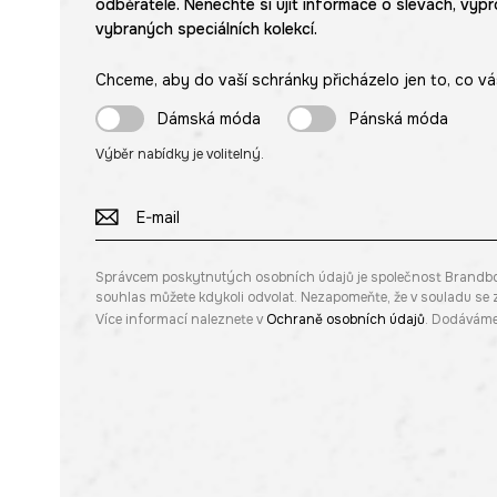
odběratele. Nenechte si ujít informace o slevách, výpr
vybraných speciálních kolekcí.
Chceme, aby do vaší schránky přicházelo jen to, co vá
Dámská móda
Pánská móda
Výběr nabídky je volitelný.
Správcem poskytnutých osobních údajů je společnost Brandbq sp
souhlas můžete kdykoli odvolat. Nezapomeňte, že v souladu s
Více informací naleznete v
Ochraně osobních údajů
. Dodáváme 