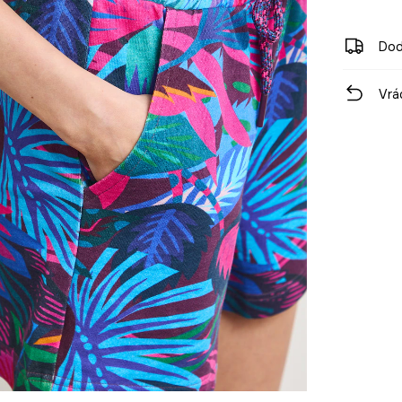
Dod
Vrá