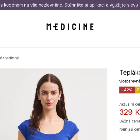
i nákupu nad 1 200 Kč
s kupónem na vše nezlevněné. Stáhněte si aplikaci a využijte slevu 
Odeslání i do 24 hodin
30 
é rostlinné
Teplák
vícebarev
-42%
F
Aktuální ce
329 K
Běžná cena
Nejnižší ce