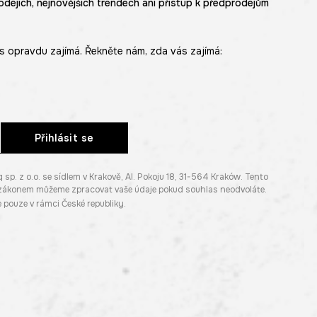
odejích, nejnovějších trendech ani přístup k předprodejům
s opravdu zajímá. Řekněte nám, zda vás zajímá:
Přihlásit se
. z o.o. se sídlem v Krakově, Al. Pokoju 18, 31-564 Kraków. Tento
e zákonem můžeme zpracovat vaše údaje pokud souhlas neodvoláte.
pouze v rámci České republiky.