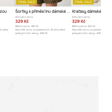
FINAL SALE
FINAL SALE
Prohlédněte si rozměry
ózou
Šortky s příměsí lnu dámské s páskem a vzorem více barev
produktu
Aktuální cena:
Aktuální cena:
329 Kč
329 Kč
Běžná cena:
749 Kč
Běžná cena:
629 Kč
nů před
Nejnižší cena za posledních 30 dnů před
Nejnižší cena za posledních 30 
poskytnutím slevy:
449 Kč
poskytnutím slevy:
449 Kč