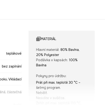
MATERIÁL
Hlavní materiál
:
80% Bavlna,
teplákové
20% Polyester
Podšívka v kapsách
:
100%
Bavlna
bez zapínání
Pokyny pro údržbu
:
boku, Vkládací
Prát při max. teplotě 30 °C –
šetrný program.
ěná, částečná
Nebělit.
Nesušte v sušičce.
Žehlit při max. teplotě 110 °C.