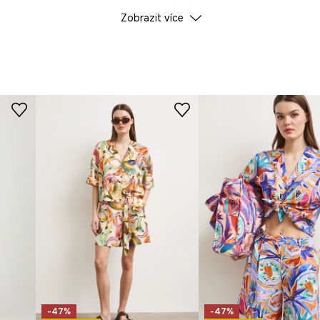
Struktura
Zobrazit více
pohybu při nošení.
ÚDAJE O VÝROBKU
odporuje přirozené
Barva
dotek a zajišťuje
ID produktu
RS26
lí a odolnost.
Výrobce
ností.
ozený charakter.
-47%
-47%