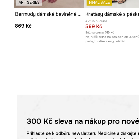
ART SERIES
FINAL SALE
Bermudy dámské bavlněné regular waist z kolekce Kit Mizeres x Medicine
Aktuální cena:
869 Kč
569 Kč
Běžná cena:
749 Kč
Nejnižší cena za posledních 30 dn
poskytnutím slevy:
749 Kč
300 Kč
sleva na nákup pro nové
Přihlaste se k odběru newsletteru Medicine a získejte 