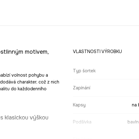
rostlinným motivem,
VLASTNOSTI VÝROBKU
Typ šortek
nabízí volnost pohybu a
r dodává charakter, což z nich
Zapínání
ginalitu do každodenního
Kapsy
na 
s klasickou výškou
Podšívka
bavln