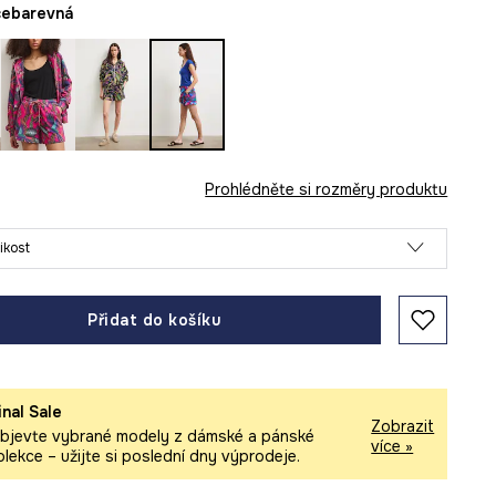
ícebarevná
Prohlédněte si rozměry produktu
likost
Přidat do košíku
inal Sale
Zobrazit
bjevte vybrané modely z dámské a pánské
více »
olekce – užijte si poslední dny výprodeje.