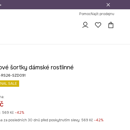
»
dní na vrácení zboží
Pomoc
Najít prodejnu
ové šortky dámské rostlinné
né RS26-SZD091
INAL SALE
na:
č
:
569 Kč
-42%
na za posledních 30 dnů před poskytnutím slevy:
569 Kč
 -42%