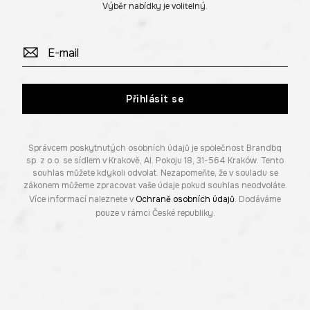
Výběr nabídky je volitelný.
Přihlásit se
Správcem poskytnutých osobních údajů je společnost Brandbq
sp. z o.o. se sídlem v Krakově, Al. Pokoju 18, 31-564 Kraków. Tento
souhlas můžete kdykoli odvolat. Nezapomeňte, že v souladu se
zákonem můžeme zpracovat vaše údaje pokud souhlas neodvoláte.
Více informací naleznete v
Ochraně osobních údajů
. Dodáváme
pouze v rámci České republiky.