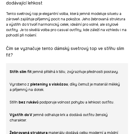
dodávající lehkost
Tento svetrový top je elegantní volba, která jemně modeluje siluetu a
zároveň zajišťuje příjemný pocit na pokožce. Jeho žebrovaná struktura
a výstřih do V tvoří harmonický celek, ideální pro volné, ale stylové
outfity. Je to skvělá volba pro casual outfity, kde záleží na vzhledu i na
pohodlí při nošení.
Čím se vyznačuje tento dámský svetrový top ve střihu slim
fit?
Střih slim fit
jemně přiléhá k tělu, zvýrazňuje přednosti postavy.
Vyrobeno z
pleteniny s viskózou
, díky čemuž je materiál měkký
a příjemný na dotek.
Střih
bez rukávů
podporuje volnost pohybu a lehkost outfitu.
Výstřih do V
jemně odhaluje krk a dodává outfitu ženský
charakter.
Žebrovaná struktura
materiálu dodává celku moderní a módní