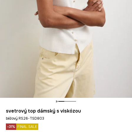
svetrový top dámský s viskózou
béžový RS26-TSD803
-31%
FINAL SALE