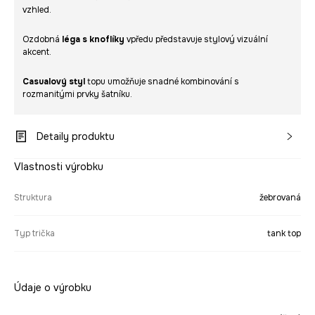
vzhled.
Ozdobná
léga s knoflíky
vpředu představuje stylový vizuální
akcent.
Casualový styl
topu umožňuje snadné kombinování s
rozmanitými prvky šatníku.
Detaily produktu
Vlastnosti výrobku
Struktura
žebrovaná
Typ trička
tank top
Údaje o výrobku