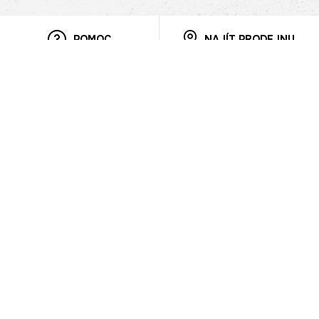
POMOC
NAJÍT PRODEJNU
Informace
O nás
Mobilní aplikace
Podmínky pro prezentaci zboží
Blog
Kontakt
Bezpečnost
Cooperation
Nahlašování porušení (whistleblowing)