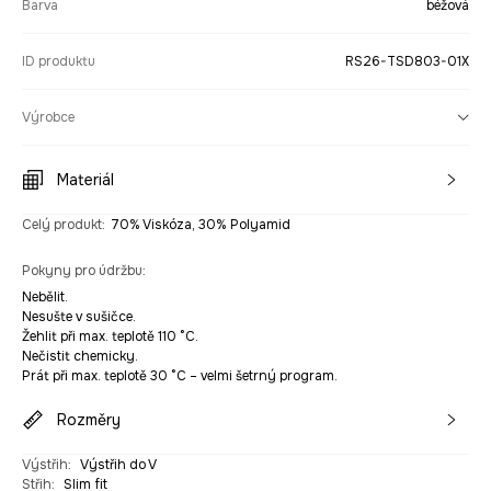
Barva
béžová
ID produktu
RS26-TSD803-01X
Výrobce
Materiál
Celý produkt
:
70% Viskóza, 30% Polyamid
Pokyny pro údržbu
:
Nebělit.
Nesušte v sušičce.
Žehlit při max. teplotě 110 °C.
Nečistit chemicky.
Prát při max. teplotě 30 °C – velmi šetrný program.
Rozměry
Výstřih
:
Výstřih do V
Střih
:
Slim fit