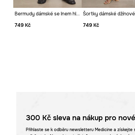
Vzor s efektem oprání
dodává šortkám ležérní, casualo
Bermudy dámské se lnem hladké
Šortky dámské džínov
749 Kč
749 Kč
300 Kč
sleva na nákup pro nové
Přihlaste se k odběru newsletteru Medicine a získejte 