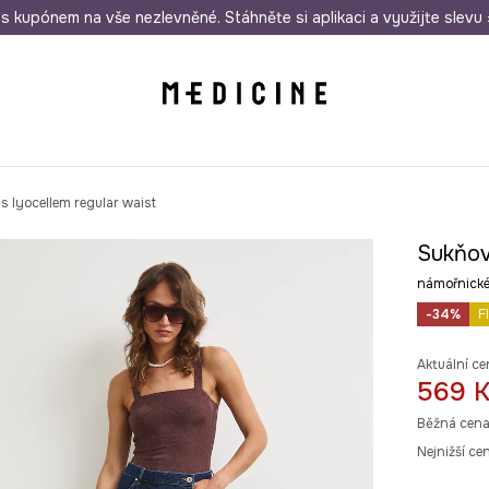
i nákupu nad 1 200 Kč
s kupónem na vše nezlevněné. Stáhněte si aplikaci a využijte slevu 
Odeslání i do 24 hodin
30 
s lyocellem regular waist
Sukňov
námořnické
-34%
F
Aktuální ce
569 
Běžná cena
Nejnižší ce