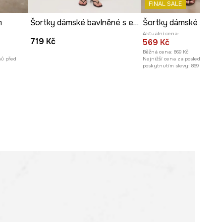
FINAL SALE
Prohlédněte si rozměry
m
Šortky dámské bavlněné s elastanem
Šortky dámské s přímě
produktu
Aktuální cena:
719 Kč
569 Kč
Běžná cena:
869 Kč
nů před
Nejnižší cena za posledních 30 
poskytnutím slevy:
869 Kč