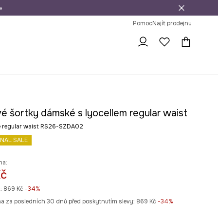
»
dní na vrácení zboží
Pomoc
Najít prodejnu
é šortky dámské s lyocellem regular waist
 regular waist RS26-SZDA02
INAL SALE
na:
Kč
:
869 Kč
-34%
na za posledních 30 dnů před poskytnutím slevy:
869 Kč
 -34%