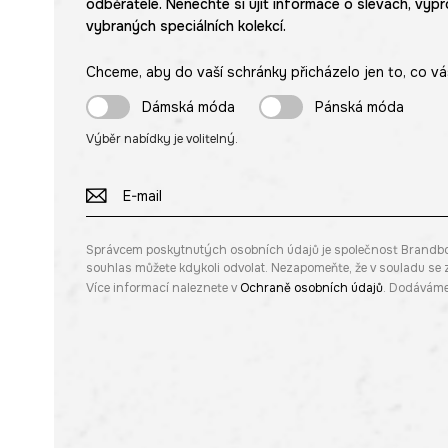
odběratele. Nenechte si ujít informace o slevách, výpr
vybraných speciálních kolekcí.
Chceme, aby do vaší schránky přicházelo jen to, co vá
Dámská móda
Pánská móda
Výběr nabídky je volitelný.
Správcem poskytnutých osobních údajů je společnost Brandbq sp
souhlas můžete kdykoli odvolat. Nezapomeňte, že v souladu s
Více informací naleznete v
Ochraně osobních údajů
. Dodáváme 