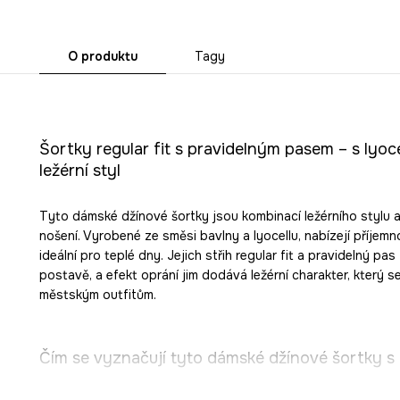
O produktu
Tagy
Šortky regular fit s pravidelným pasem – s lyoc
ležérní styl
Tyto dámské džínové šortky jsou kombinací ležérního stylu 
nošení. Vyrobené ze směsi bavlny a lyocellu, nabízejí příje
ideální pro teplé dny. Jejich střih regular fit a pravidelný pas 
postavě, a efekt oprání jim dodává ležérní charakter, který s
městským outfitům.
Čím se vyznačují tyto dámské džínové šortky 