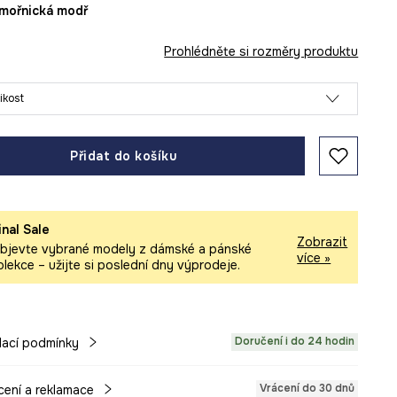
ámořnická modř
Prohlédněte si rozměry produktu
likost
Přidat do košíku
inal Sale
Zobrazit
bjevte vybrané modely z dámské a pánské
více »
olekce – užijte si poslední dny výprodeje.
Doručení i do 24 hodin
ací podmínky
Vrácení do 30 dnů
cení a reklamace