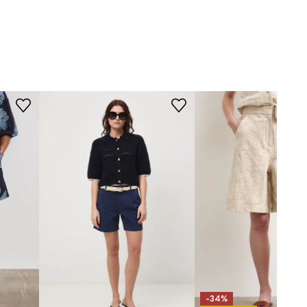
velmi šetrný program.
STŘIH
mořnická modř
Pas (výška)
:
pravidelný
-SZDA02-59J
Střih
:
Regular fit
ROZMĚRY
Délka vnitřní nohy
:
7 cm
Šířka nohy dole
:
35 cm
Míry uvedené pro velikost
:
S.
Šířka v pase
:
38 cm
Výška pasu
:
30 cm
Šířka v bocích
:
51 cm
Modelka na fotografii je vysoká
180 cm a má na sebe velikost S
-34%