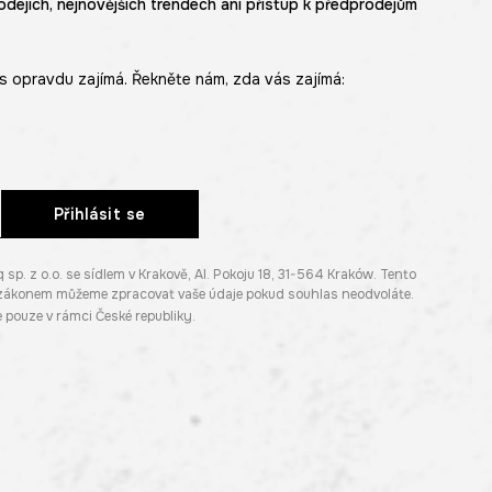
odejích, nejnovějších trendech ani přístup k předprodejům
s opravdu zajímá. Řekněte nám, zda vás zajímá:
Přihlásit se
. z o.o. se sídlem v Krakově, Al. Pokoju 18, 31-564 Kraków. Tento
e zákonem můžeme zpracovat vaše údaje pokud souhlas neodvoláte.
pouze v rámci České republiky.