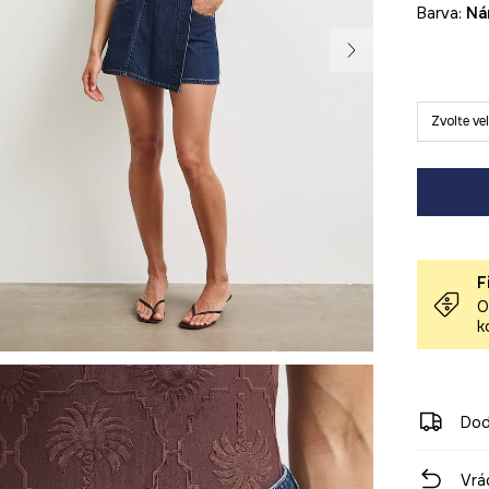
Barva:
n
Zvolte ve
F
O
k
Dod
Vrá