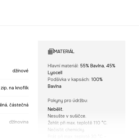
MATERIÁL
Hlavní materiál
:
55% Bavlna, 45%
džínové
Lyocell
Podšívka v kapsách
:
100%
Bavlna
 zip, na knoflík
Pokyny pro údržbu
:
ěná, částečná
Nebělit.
Nesušte v sušičce.
džínovina
Žehlit při max. teplotě 110 °C.
Nečistit chemicky.
Prát při max. teplotě 30 °C –