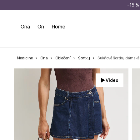
Doprava zdarma př
–15 % 
Ona
On
Home
Medicine
Ona
Oblečení
Šortky
Sukňové šortky dámské 
Video