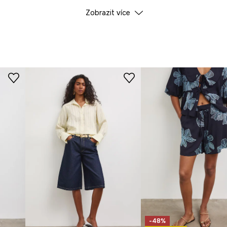
ÚDAJE O VÝROBKU
Zobrazit více
enským akcentem.
lí při pohybu po celý
Barva
ná
ID produktu
RS26
ohodlí bez tlaku.
yšnost, ideální pro
Výrobce
í a zajišťuje
 a také stabilizuje
 který se hodí k
-48%