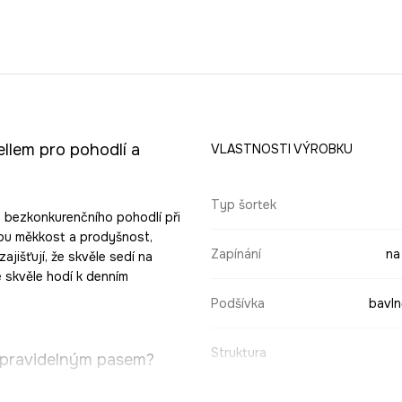
ellem pro pohodlí a
VLASTNOSTI VÝROBKU
Typ šortek
a bezkonkurenčního pohodlí při
mnou měkkost a prodyšnost,
Zapínání
na
zajišťují, že skvěle sedí na
e skvěle hodí k denním
Podšívka
bavln
Struktura
s pravidelným pasem?