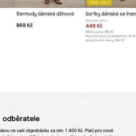
FINAL SALE
vý charakter.
é
Bermudy dámské džínové
šortky dámské se lne
Aktuální cena:
869 Kč
449 Kč
Běžná cena:
869 Kč
Nejnižší cena za posledních 30 d
poskytnutím slevy:
869 Kč
 odběratele
slevu na vaši objednávku za min. 1 400 Kč. Platí pro nové