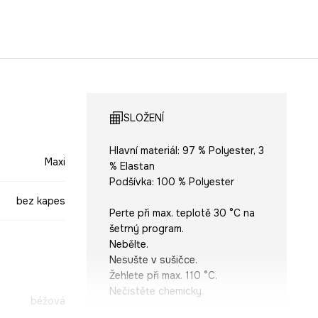
SLOŽENÍ
Hlavní materiál: 97 % Polyester, 3
Maxi
% Elastan
Podšívka: 100 % Polyester
bez kapes
Perte při max. teplotě 30 °C na
šetrný program.
Nebělte.
Nesušte v sušičce.
Žehlete při max. 110 °C.
Nečistěte chemicky.
béžová