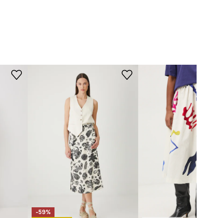
SDD406-02X
STŘIH
Pas (výška)
:
pravidelný
Střih modelu
:
rozšířený
ROZMĚRY
Prohlédněte si rozměry
produktu
-59%