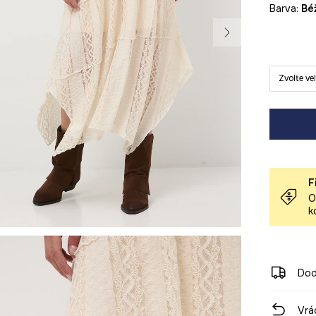
Barva:
b
Zvolte ve
F
O
k
Dod
Vrá