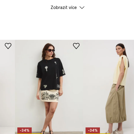
Zobrazit více
ID produktu
RW25-
Výrobce
-34%
-34%