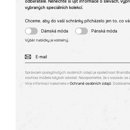
odběratele. Nenechte si ujít informace o slevách, výpr
vybraných speciálních kolekcí.
Chceme, aby do vaší schránky přicházelo jen to, co vá
Dámská móda
Pánská móda
Výběr nabídky je volitelný.
Správcem poskytnutých osobních údajů je společnost Brandbq sp
souhlas můžete kdykoli odvolat. Nezapomeňte, že v souladu s
Více informací naleznete v
Ochraně osobních údajů
. Dodáváme 