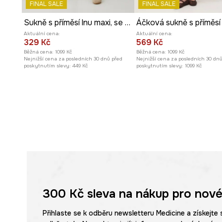
FINAL SALE
FINAL SALE
Sukně s příměsí lnu maxi, se vzorem béžová barva
Aktuální cena:
Aktuální cena:
329 Kč
569 Kč
Běžná cena:
1099 Kč
Běžná cena:
1099 Kč
Nejnižší cena za posledních 30 dnů před
Nejnižší cena za posledních 30 dn
poskytnutím slevy:
449 Kč
poskytnutím slevy:
1099 Kč
300 Kč
sleva na nákup pro nové
Přihlaste se k odběru newsletteru Medicine a získejte 