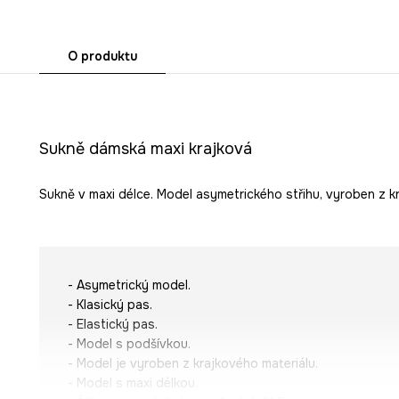
O produktu
Sukně dámská maxi krajková
Sukně v maxi délce. Model asymetrického střihu, vyroben z k
- Asymetrický model.
- Klasický pas.
- Elastický pas.
- Model s podšívkou.
- Model je vyroben z krajkového materiálu.
- Model s maxi délkou.