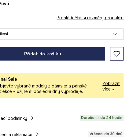
éžová
Prohlédněte si rozměry produktu
likost
Přidat do košíku
inal Sale
Zobrazit
bjevte vybrané modely z dámské a pánské
více »
olekce – užijte si poslední dny výprodeje.
Doručení i do 24 hodin
ací podmínky
Vrácení do 30 dnů
cení a reklamace