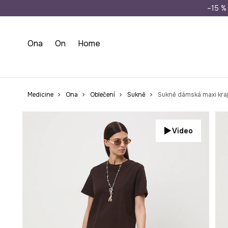
Doprava zdarma př
–15 % 
Ona
On
Home
Medicine
Ona
Oblečení
Sukně
Sukně dámská maxi kra
Video