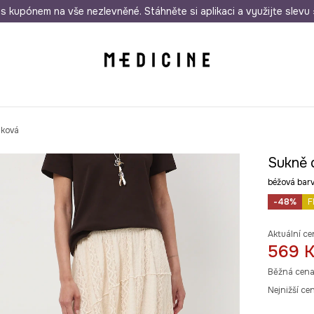
i nákupu nad 1 200 Kč
s kupónem na vše nezlevněné. Stáhněte si aplikaci a využijte slevu 
Odeslání i do 24 hodin
30 
jková
Sukně 
béžová ba
-48%
F
Aktuální ce
569 
Běžná cena
Nejnižší ce