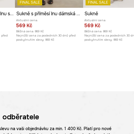
FINAL SALE
FINAL SALE
Áčková sukně s příměsí lnu s páskem
Sukně s příměsí lnu dámská mini, s aplikací
Sukně
Aktuální cena:
Aktuální cena:
569 Kč
569 Kč
Běžná cena:
869 Kč
Běžná cena:
869 Kč
ů před
Nejnižší cena za posledních 30 dnů před
Nejnižší cena za posledních 30 d
poskytnutím slevy:
869 Kč
poskytnutím slevy:
869 Kč
 odběratele
slevu na vaši objednávku za min. 1 400 Kč. Platí pro nové