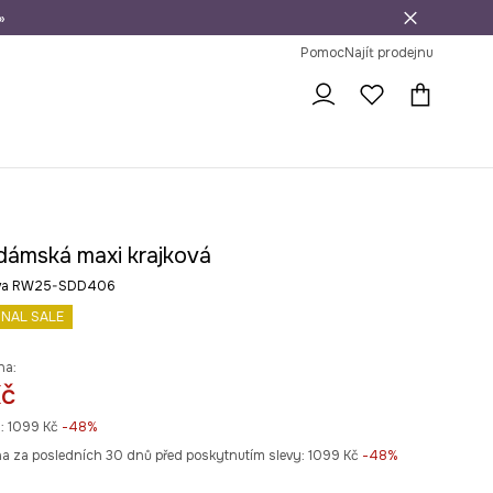
»
dní na vrácení zboží
Pomoc
Najít prodejnu
dámská maxi krajková
rva RW25-SDD406
INAL SALE
na:
Kč
:
1099 Kč
-48%
na za posledních 30 dnů před poskytnutím slevy:
1099 Kč
 -48%