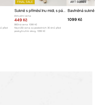
FINAL SALE
ART SERIES
Sukně s příměsí lnu midi, s páskem béžová barva
Aktuální cena:
1099 Kč
449 Kč
Běžná cena:
1099 Kč
nů před
Nejnižší cena za posledních 30 dnů před
poskytnutím slevy:
1099 Kč