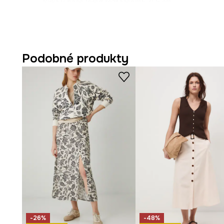
- Šířka v pase (před roztažením): 31,5 cm.
- Šířka v pase (po roztažení): 49 cm.
- Přední délka 87 cm.
- Zadní délka: 76 cm.
- Rozměry pro velikost: S.
Podobné produkty
-26%
-48%