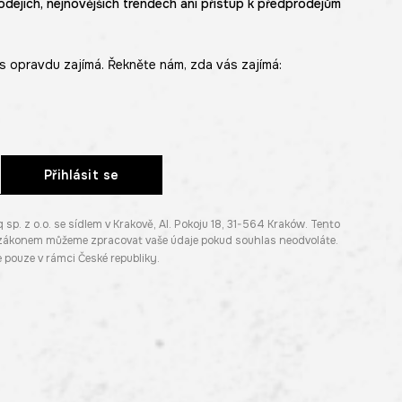
odejích, nejnovějších trendech ani přístup k předprodejům
s opravdu zajímá. Řekněte nám, zda vás zajímá:
Přihlásit se
. z o.o. se sídlem v Krakově, Al. Pokoju 18, 31-564 Kraków. Tento
e zákonem můžeme zpracovat vaše údaje pokud souhlas neodvoláte.
pouze v rámci České republiky.