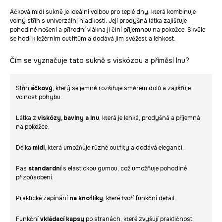
Áčková midi sukně je ideální volbou pro teplé dny, která kombinuje
volný střih s univerzální hladkostí. Její prodyšná látka zajišťuje
pohodlné nošení a přírodní vlákna ji činí příjemnou na pokožce. Skvěle
se hodí k ležérním outfitům a dodává jim svěžest a lehkost.
Čím se vyznačuje tato sukně s viskózou a příměsí lnu?
Střih
áčkový
, který se jemně rozšiřuje směrem dolů a zajišťuje
volnost pohybu.
Látka z
viskózy, bavlny a lnu
, která je lehká, prodyšná a příjemná
na pokožce.
Délka
midi
, která umožňuje různé outfity a dodává eleganci.
Pas
standardní
s elastickou gumou, což umožňuje pohodlné
přizpůsobení.
Praktické zapínání
na knoflíky
, které tvoří funkční detail.
Funkční
vkládací kapsy
po stranách, které zvyšují praktičnost.