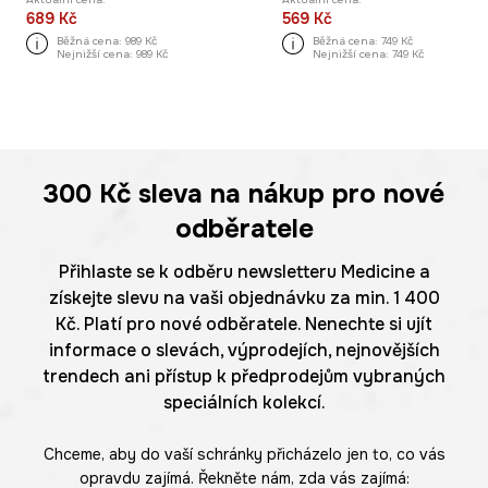
689 Kč
569 Kč
Běžná cena:
989 Kč
Běžná cena:
749 Kč
Nejnižší cena:
989 Kč
Nejnižší cena:
749 Kč
300 Kč
sleva na nákup pro nové
odběratele
Přihlaste se k odběru newsletteru Medicine a
získejte slevu na vaši objednávku za min. 1 400
Kč. Platí pro nové odběratele. Nenechte si ujít
informace o slevách, výprodejích, nejnovějších
trendech ani přístup k předprodejům vybraných
speciálních kolekcí.
Chceme, aby do vaší schránky přicházelo jen to, co vás
opravdu zajímá. Řekněte nám, zda vás zajímá: