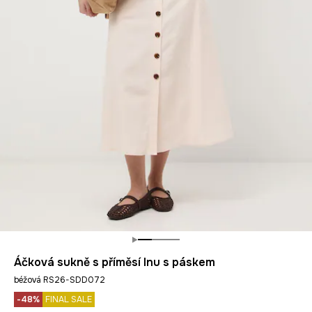
Áčková sukně s příměsí lnu s páskem
béžová RS26-SDD072
-48%
FINAL SALE