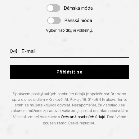
Dámská móda
Pánská móda
Výběr nabídky je volitelný.
Přihlásit se
Správcem poskytnutých osobních údajů je společnost Brandbq
sp. z o.o. se sídlem v Krakově, Al. Pokoju 18, 31-564 Kraków. Tento
souhlas můžete kdykoli odvolat. Nezapomeňte, že v souladu se
zákonem můžeme zpracovat vaše údaje pokud souhlas neodvoláte.
Více informací naleznete v
Ochraně osobních údajů
. Dodáváme
pouze v rámci České republiky.