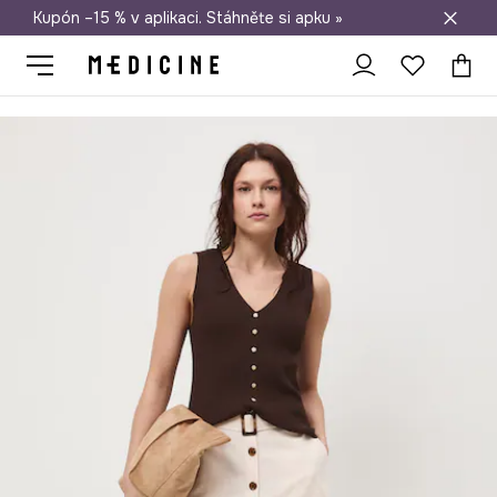
Kupón –15 % v aplikaci. Stáhněte si apku »
Doprava zdarma při nákupu nad 1 200 Kč
Medicine
Ona
Oblečení
Sukně