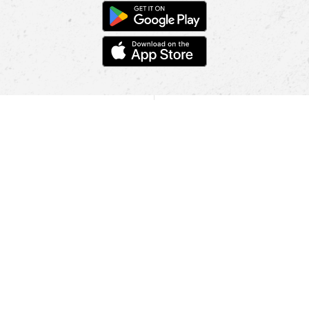
POMOC
NAJÍT PRODEJNU
Informace
O nás
Mobilní aplikace
Podmínky pro prezentaci zboží
Blog
Kontakt