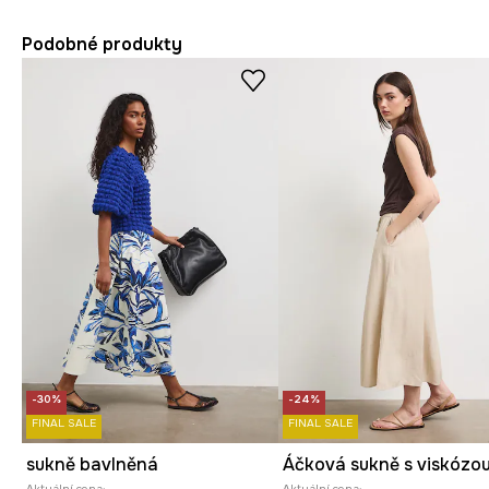
Podobné produkty
-30%
-24%
FINAL SALE
FINAL SALE
sukně bavlněná
Áčková sukně s viskózo
Aktuální cena:
Aktuální cena: