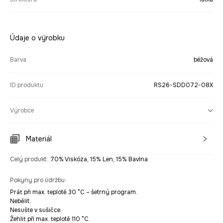
Údaje o výrobku
Barva
béžová
ID produktu
RS26-SDD072-08X
Výrobce
Materiál
Celý produkt
:
70% Viskóza, 15% Len, 15% Bavlna
Pokyny pro údržbu
:
Prát při max. teplotě 30 °C – šetrný program.
Nebělit.
Nesušte v sušičce.
Žehlit při max. teplotě 110 °C.