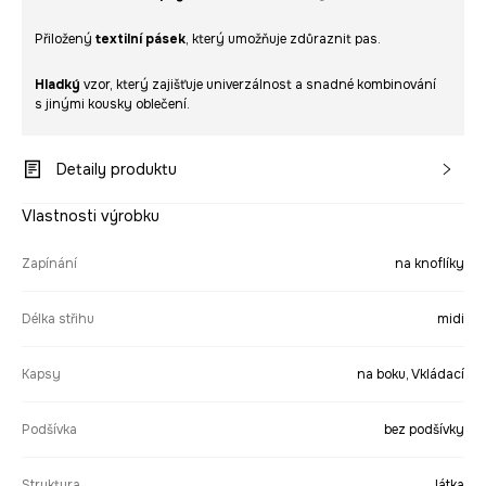
Přiložený
textilní pásek
, který umožňuje zdůraznit pas.
Hladký
vzor, který zajišťuje univerzálnost a snadné kombinování
s jinými kousky oblečení.
Detaily produktu
Vlastnosti výrobku
Zapínání
na knoflíky
Délka střihu
midi
Kapsy
na boku, Vkládací
Podšívka
bez podšívky
Struktura
látka