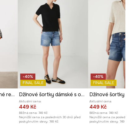
ROZMĚRY
Délka vnitřní nohy
:
14 cm
Šířka nohy dole
:
34,5 cm
Míry uvedené pro velikost
:
S.
Šířka v pase
:
36 cm
Výška pasu
:
32 cm
Šířka v bocích
:
54 cm
Modelka na fotografii je vysoká
178 cm a má na sebe velikost S
-40%
-40%
FINAL SALE
FINAL SALE
Prohlédněte si rozměry
Šortky dámské bavlněné regular waist
Džínové šortky dámské s oděrky modrá barva
produktu
Aktuální cena:
Aktuální cena:
449 Kč
449 Kč
Běžná cena:
749 Kč
Běžná cena:
749 Kč
Nejnižší cena za posledních 30 dnů před
Nejnižší cena za posledních 30 
poskytnutím slevy:
749 Kč
poskytnutím slevy:
749 Kč