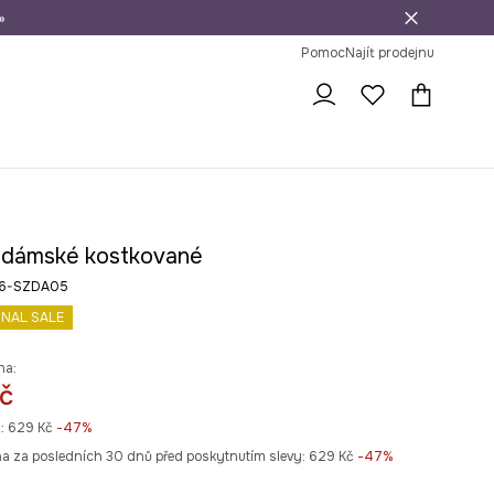
»
dní na vrácení zboží
Pomoc
Najít prodejnu
 dámské kostkované
26-SZDA05
INAL SALE
na:
č
:
629 Kč
-47%
na za posledních 30 dnů před poskytnutím slevy:
629 Kč
 -47%