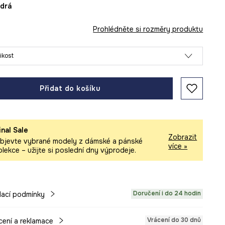
odrá
Prohlédněte si rozměry produktu
likost
Přidat do košíku
inal Sale
Zobrazit
bjevte vybrané modely z dámské a pánské
více »
olekce – užijte si poslední dny výprodeje.
Doručení i do 24 hodin
ací podmínky
Vrácení do 30 dnů
cení a reklamace