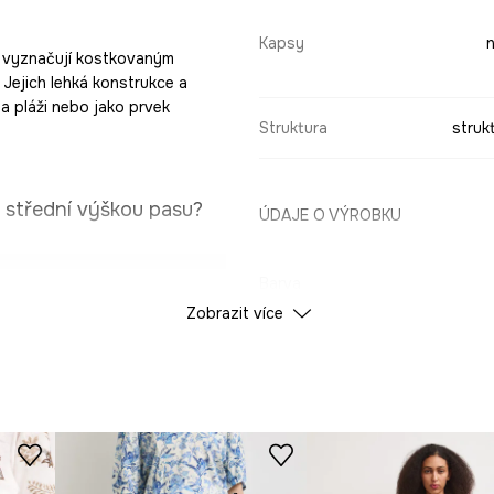
Kapsy
n
se vyznačují kostkovaným
 Jejich lehká konstrukce a
na pláži nebo jako prvek
Struktura
struk
 střední výškou pasu?
ÚDAJE O VÝROBKU
Barva
ny.
Zobrazit více
ID produktu
RS26
nošení.
 se přizpůsobuje
Výrobce
dlí při nošení.