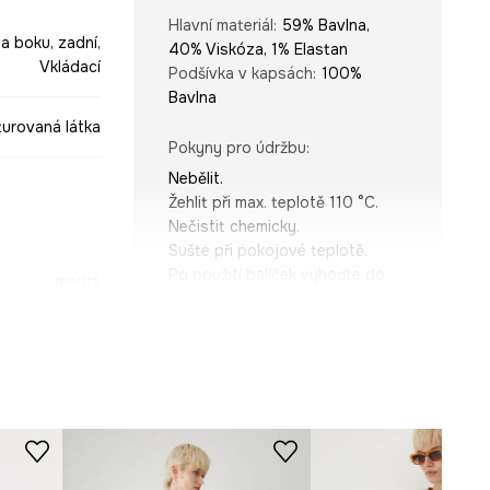
Hlavní materiál
:
59% Bavlna,
a boku, zadní,
40% Viskóza, 1% Elastan
Vkládací
Podšívka v kapsách
:
100%
Bavlna
turovaná látka
Pokyny pro údržbu
:
Nebělit.
Žehlit při max. teplotě 110 °C.
Nečistit chemicky.
Sušte při pokojové teplotě.
Po použití balíček vyhoďte do
modrá
koše.
-SZDA05-55A
STŘIH
Pas (výška)
:
pravidelný
Střih
:
Regular fit