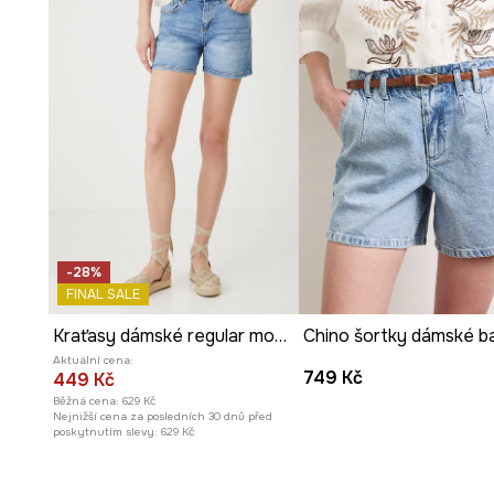
Kapsy podšité
bavlněnou podšívkou
zvyšují komfort p
Praktické
boční a zadní kapsy
umožňují uschování drob
Látka s
jemnou strukturou
dodává celku subtilní chara
Vzor
kostkovaný
dodává šortkám módní a ležérní vzhle
-28%
FINAL SALE
Kraťasy dámské regular modrá barva
Aktuální cena:
749 Kč
449 Kč
Běžná cena:
629 Kč
Nejnižší cena za posledních 30 dnů před
poskytnutím slevy:
629 Kč