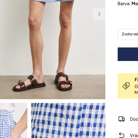
Barva:
m
Zvolte ve
F
O
k
Dod
Vrá