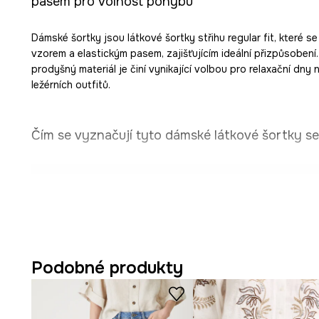
pasem pro volnost pohybu
Dámské šortky jsou látkové šortky střihu regular fit, které 
vzorem a elastickým pasem, zajišťujícím ideální přizpůsobení.
prodyšný materiál je činí vynikající volbou pro relaxační dny 
ležérních outfitů.
Čím se vyznačují tyto dámské látkové šortky se
Šortky jsou vyrobeny z
lehké látky
, ideální pro teplé d
Střih
regular fit
zajišťuje volnost pohybu a pohodlí při 
Střední výška pasu s
elastickou gumou
a zavazováním
Podobné produkty
postavě.
Bavlna a viskóza ve složení
zajišťují prodyšnost
a poho