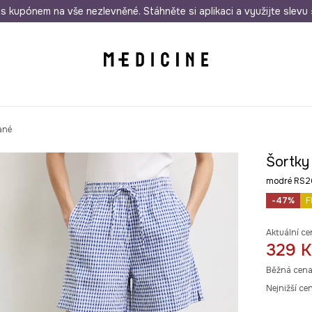
i nákupu nad 1 200 Kč
s kupónem na vše nezlevněné. Stáhněte si aplikaci a využijte slevu 
Odeslání i do 24 hodin
30 
ané
Šortky
modré RS
-47%
F
Aktuální ce
329 K
Běžná cena
Nejnižší ce