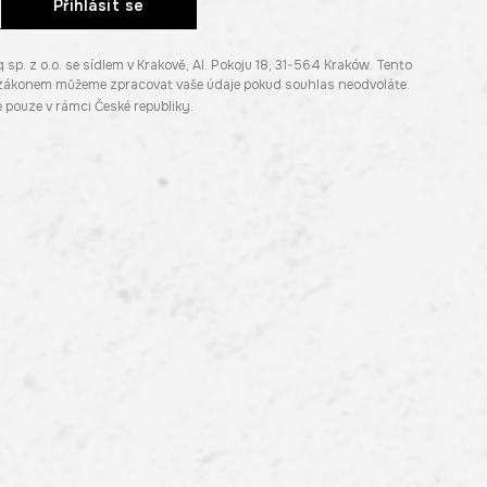
Přihlásit se
. z o.o. se sídlem v Krakově, Al. Pokoju 18, 31-564 Kraków. Tento
e zákonem můžeme zpracovat vaše údaje pokud souhlas neodvoláte.
pouze v rámci České republiky.