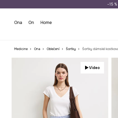
Doprava zdarma př
–15 % 
Ona
On
Home
Medicine
Ona
Oblečení
Šortky
Šortky dámské kostkov
Video