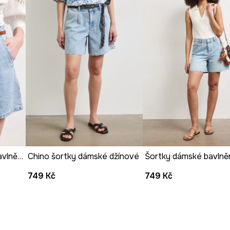
oužívání.
ností.
kter.
d.
Chino šortky dámské bavlněné s vybledlým efektem
Chino šortky dámské džínové
749 Kč
749 Kč