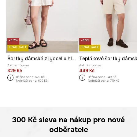
-47%
-40%
FINAL SALE
FINAL SALE
Šortky dámské z lyocellu hladké
Aktuální cena:
Aktuální cena:
329 Kč
449 Kč
Běžná cena:
629 Kč
Běžná cena:
749 Kč
Nejnižší cena:
629 Kč
Nejnižší cena:
749 Kč
300 Kč
sleva na nákup pro nové
odběratele