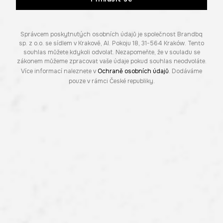
Správcem poskytnutých osobních údajů je společnost Brandbq
sp. z o.o. se sídlem v Krakově, Al. Pokoju 18, 31-564 Kraków. Tento
souhlas můžete kdykoli odvolat. Nezapomeňte, že v souladu se
zákonem můžeme zpracovat vaše údaje pokud souhlas neodvoláte.
Více informací naleznete v
Ochraně osobních údajů
. Dodáváme
pouze v rámci České republiky.