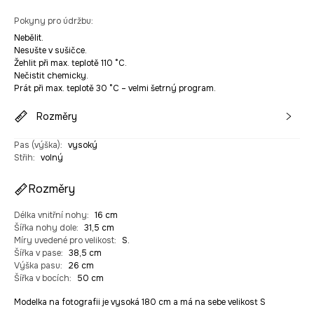
Pokyny pro údržbu
:
Nebělit.
Nesušte v sušičce.
Žehlit při max. teplotě 110 °C.
Nečistit chemicky.
Prát při max. teplotě 30 °C – velmi šetrný program.
Rozměry
Pas (výška)
:
vysoký
Střih
:
volný
Rozměry
Délka vnitřní nohy
:
16 cm
Šířka nohy dole
:
31,5 cm
Míry uvedené pro velikost
:
S.
Šířka v pase
:
38,5 cm
Výška pasu
:
26 cm
Šířka v bocích
:
50 cm
Modelka na fotografii je vysoká 180 cm a má na sebe velikost S