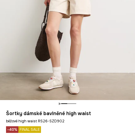
Šortky dámské bavlněné high waist
béžové high waist RS26-SZD902
-40%
FINAL SALE