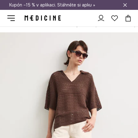
Kupón –15 % v aplikaci. Stáhněte si apku »
Doprava zdarma při nákupu nad 1 200 Kč
Medicine
Ona
Oblečení
Šortky