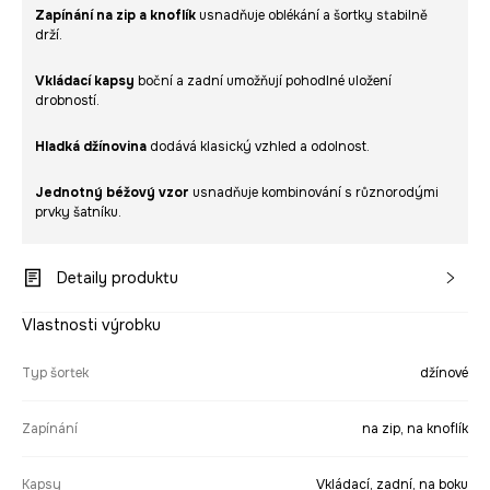
Zapínání na zip a knoflík
usnadňuje oblékání a šortky stabilně
drží.
Vkládací kapsy
boční a zadní umožňují pohodlné uložení
drobností.
Hladká džínovina
dodává klasický vzhled a odolnost.
Jednotný béžový vzor
usnadňuje kombinování s různorodými
prvky šatníku.
Detaily produktu
Vlastnosti výrobku
Typ šortek
džínové
Zapínání
na zip, na knoflík
Kapsy
Vkládací, zadní, na boku