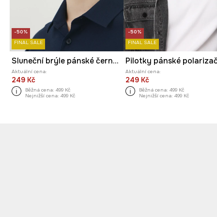
-50%
-50%
FINAL SALE
FINAL SALE
Sluneční brýle pánské černá barva
Pilotky pánské polariza
Aktuální cena:
Aktuální cena:
249 Kč
249 Kč
Běžná cena:
499 Kč
Běžná cena:
499 Kč
Nejnižší cena:
499 Kč
Nejnižší cena:
499 Kč