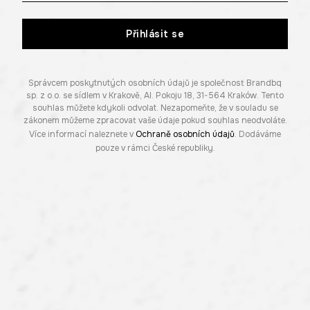
Přihlásit se
Správcem poskytnutých osobních údajů je společnost Brandbq
sp. z o.o. se sídlem v Krakově, Al. Pokoju 18, 31-564 Kraków. Tento
souhlas můžete kdykoli odvolat. Nezapomeňte, že v souladu se
zákonem můžeme zpracovat vaše údaje pokud souhlas neodvoláte.
Více informací naleznete v
Ochraně osobních údajů
. Dodáváme
pouze v rámci České republiky.