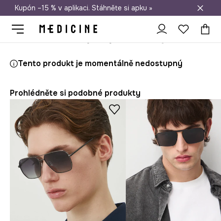
Kupón –15 % v aplikaci. Stáhněte si apku »
Doprava zdarma při nákupu nad 1 200 Kč
Medicine
On
Doplňky
Brýle
Tento produkt je momentálně nedostupný
Prohlédněte si podobné produkty