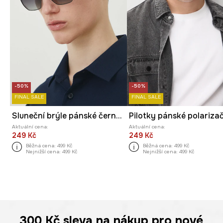
-50%
-50%
FINAL SALE
FINAL SALE
Sluneční brýle pánské černá barva
Pilotky pánské polariza
Aktuální cena:
Aktuální cena:
249 Kč
249 Kč
Běžná cena:
499 Kč
Běžná cena:
499 Kč
Nejnižší cena:
499 Kč
Nejnižší cena:
499 Kč
300 Kč
sleva na nákup pro nové