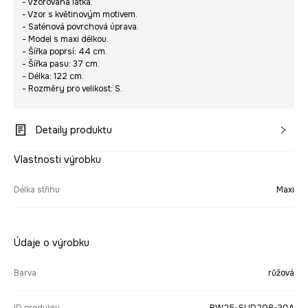
- Vzorovaná látka.
- Vzor s květinovým motivem.
- Saténová povrchová úprava.
- Model s maxi délkou.
- Šířka poprsí: 44 cm.
- Šířka pasu: 37 cm.
- Délka: 122 cm.
- Rozměry pro velikost: S.
Detaily produktu
Vlastnosti výrobku
Délka střihu
Maxi
Údaje o výrobku
Barva
růžová