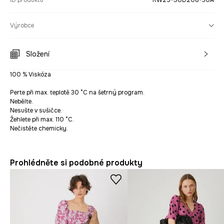
ID produktu
RW25-SUD208-30A
Výrobce
Složení
100 % Viskóza
Perte při max. teplotě 30 °C na šetrný program.
Nebělte.
Nesušte v sušičce.
Žehlete při max. 110 °C.
Nečistěte chemicky.
Prohlédněte si podobné produkty