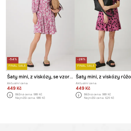
-54%
-28%
FINAL SALE
FINAL SALE
Šaty mini, z viskózy, se vzorem růžová barva
Aktuální cena:
Aktuální cena:
449 Kč
449 Kč
Běžná cena:
989 Kč
Běžná cena:
989 Kč
Nejnižší cena:
989 Kč
Nejnižší cena:
629 Kč