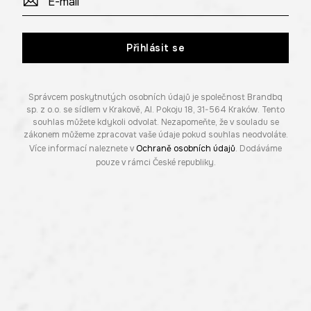
Přihlásit se
Správcem poskytnutých osobních údajů je společnost Brandbq
sp. z o.o. se sídlem v Krakově, Al. Pokoju 18, 31-564 Kraków. Tento
souhlas můžete kdykoli odvolat. Nezapomeňte, že v souladu se
zákonem můžeme zpracovat vaše údaje pokud souhlas neodvoláte.
Více informací naleznete v
Ochraně osobních údajů
. Dodáváme
pouze v rámci České republiky.