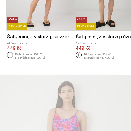
-54%
-28%
FINAL SALE
FINAL SALE
Šaty mini, z viskózy, se vzorem růžová barva
Aktuální cena:
Aktuální cena:
449 Kč
449 Kč
Běžná cena:
989 Kč
Běžná cena:
989 Kč
Nejnižší cena:
989 Kč
Nejnižší cena:
629 Kč