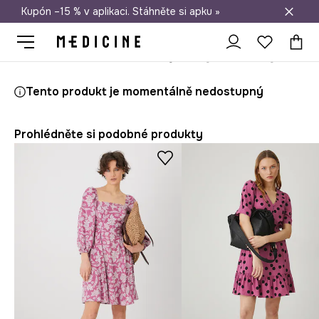
Kupón –15 % v aplikaci. Stáhněte si apku »
Doprava zdarma při nákupu nad 1 200 Kč
Medicine
Ona
Oblečení
Šaty
Šaty maxi, z viskózy
Tento produkt je momentálně nedostupný
Prohlédněte si podobné produkty