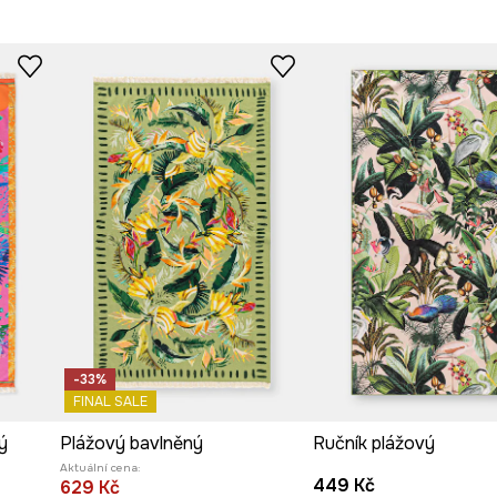
harakter.
Výrobce
 podtrhuje jeho
-33%
FINAL SALE
ý
Plážový bavlněný
Ručník plážový
Aktuální cena:
449 Kč
629 Kč