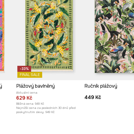
-33%
FINAL SALE
ý
Plážový bavlněný
Ručník plážový
Aktuální cena:
449 Kč
629 Kč
Běžná cena:
949 Kč
Nejnižší cena za posledních 30 dnů před
poskytnutím slevy:
949 Kč