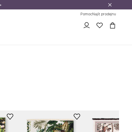
»
dní na vrácení zboží
Pomoc
Najít prodejnu