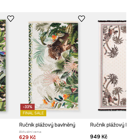
-33%
FINAL SALE
Ručník plážový bavlněný
Ručník plážový bavln
Aktuální cena:
949 Kč
629 Kč