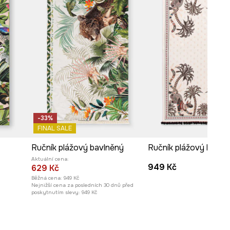
-33%
FINAL SALE
Ručník plážový bavlněný
Ručník plážový bavln
Aktuální cena:
949 Kč
629 Kč
Běžná cena:
949 Kč
Nejnižší cena za posledních 30 dnů před
poskytnutím slevy:
949 Kč