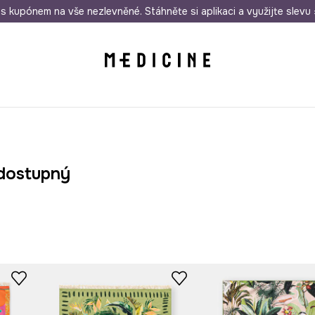
i nákupu nad 1 200 Kč
s kupónem na vše nezlevněné. Stáhněte si aplikaci a využijte slevu 
Odeslání i do 24 hodin
30 
dostupný