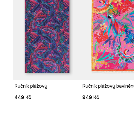
Ručník plážový
Ručník plážový bavlněn
449 Kč
949 Kč