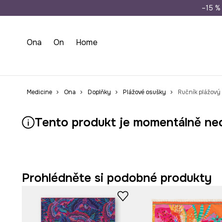
Doprava zdarma př
–15 % 
Ona
On
Home
Medicine
Ona
Doplňky
Plážové osušky
Ručník plážový
Tento produkt je momentálně ne
Prohlédněte si podobné produkty