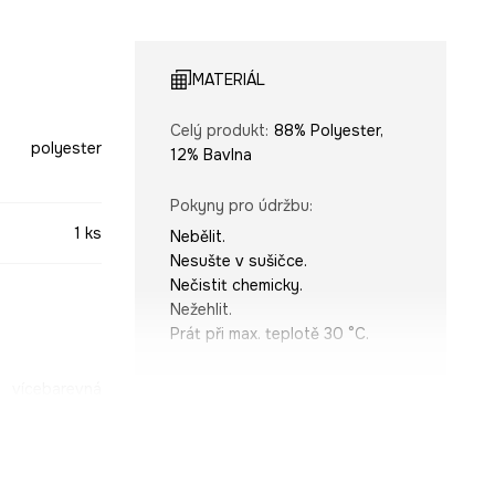
MATERIÁL
Celý produkt
:
88% Polyester,
polyester
12% Bavlna
Pokyny pro údržbu
:
1 ks
Nebělit.
Nesušte v sušičce.
Nečistit chemicky.
Nežehlit.
Prát při max. teplotě 30 °C.
vícebarevná
ROZMĚRY
-REU803-MLA
Měření
:
80 x 160 cm