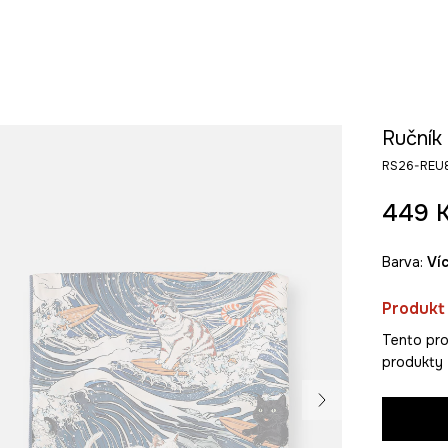
Ručník
RS26-REU
449 
Barva:
v
Produkt
Tento pro
produkty z