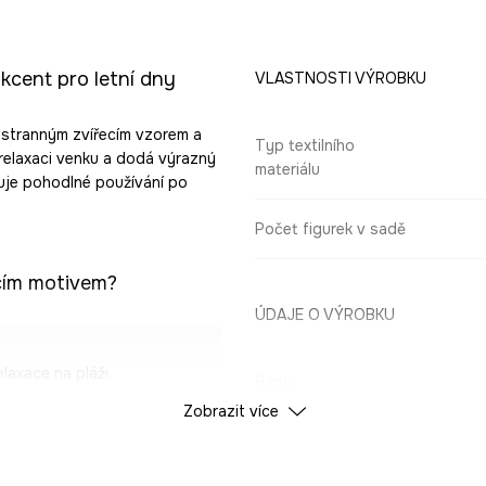
kcent pro letní dny
VLASTNOSTI VÝROBKU
oustranným zvířecím vzorem a
Typ textilního
 relaxaci venku a dodá výrazný
materiálu
šťuje pohodlné používání po
Počet figurek v sadě
ecím motivem?
ÚDAJE O VÝROBKU
laxace na pláži.
Barva
Zobrazit více
hodlné rozložení na
ID produktu
RS26