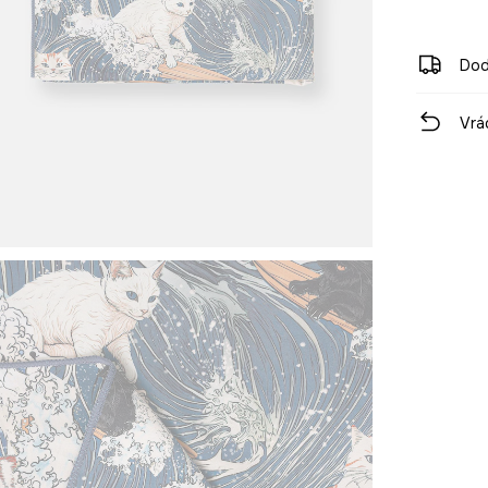
Dod
Vrá