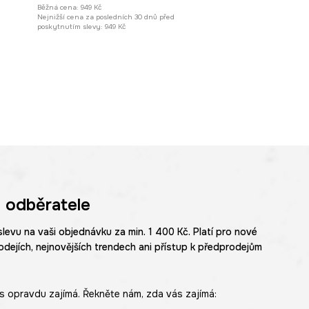
Běžná cena:
949 Kč
Nejnižší cena za posledních 30 dnů před
poskytnutím slevy:
949 Kč
 odběratele
slevu na vaši objednávku za min. 1 400 Kč. Platí pro nové
odejích, nejnovějších trendech ani přístup k předprodejům
s opravdu zajímá. Řekněte nám, zda vás zajímá: