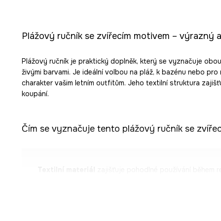
Plážový ručník se zvířecím motivem – výrazný a
Plážový ručník je praktický doplněk, který se vyznačuje ob
živými barvami. Je ideální volbou na pláž, k bazénu nebo pro
charakter vašim letním outfitům. Jeho textilní struktura zaji
koupání.
Čím se vyznačuje tento plážový ručník se zvíř
Textilní materiál
zajišťuje pohodlné používání během re
Rozměry 80 x 160 cm
umožňují volné zabalení nebo po
písku.