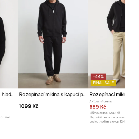
Prohlédněte si rozměry
produktu
-44%
FINAL SALE
Mikina pánská s kapucí, hladký povrch
Rozepínací mikina s kapucí pánská s bavlnou hladká
Aktuální cena:
1099 Kč
689 Kč
Běžná cena:
1249 Kč
nů před
Nejnižší cena za posledních 30 
poskytnutím slevy:
1249 Kč