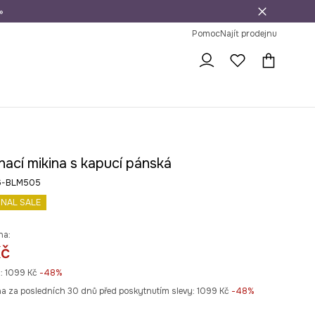
»
dní na vrácení zboží
Pomoc
Najít prodejnu
ací mikina s kapucí pánská
6-BLM505
INAL SALE
na:
Kč
:
1099 Kč
-48%
na za posledních 30 dnů před poskytnutím slevy:
1099 Kč
 -48%