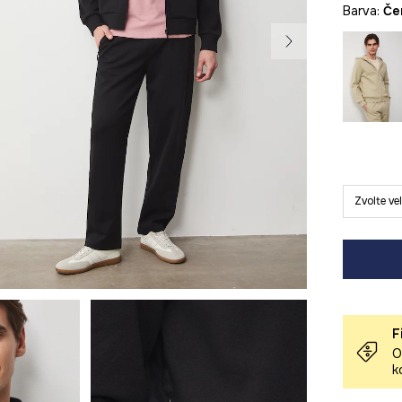
Barva:
č
Zvolte ve
F
O
k