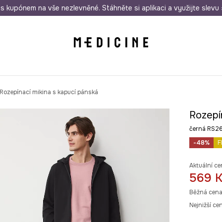
i nákupu nad 1 200 Kč
s kupónem na vše nezlevněné. Stáhněte si aplikaci a využijte slevu 
Odeslání i do 24 hodin
30 
Rozepínací mikina s kapucí pánská
Rozepín
černá RS2
-48%
F
Aktuální ce
569 
Běžná cena
Nejnižší ce