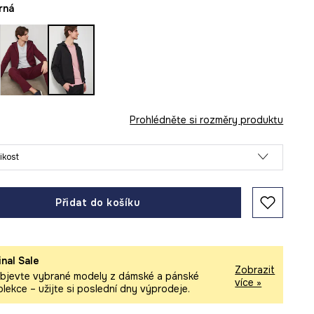
erná
Prohlédněte si rozměry produktu
likost
Přidat do košíku
inal Sale
Zobrazit
bjevte vybrané modely z dámské a pánské
více »
olekce – užijte si poslední dny výprodeje.