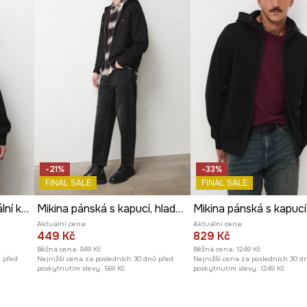
ání hlavu.
 udržet tvar mikiny.
-21%
-33%
FINAL SALE
FINAL SALE
Mikina pánská ze speciální kolekce Eviva L'arte
Mikina pánská s kapucí, hladký povrch
Aktuální cena:
Aktuální cena:
449 Kč
829 Kč
Běžná cena:
949 Kč
Běžná cena:
1249 Kč
ů před
Nejnižší cena za posledních 30 dnů před
Nejnižší cena za posledních 30 d
poskytnutím slevy:
569 Kč
poskytnutím slevy:
1249 Kč