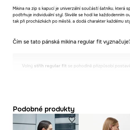
Mikina na zip s kapucí je univerzální součástí šatníku, která 
podtrhuje individuální styl. Skvěle se hodí ke každodenním ou
tak při procházkách po městě, a dodá charakter každému sty
Čím se tato pánská mikina regular fit vyznačuje
Volný
střih regular fit
se pohodlně přizpůsobí postavě
Měkký
úplet interlock
je příjemný na dotek a odolný.
Dlouhé rukávy
chrání před chladem
a podporují pohodl
Praktické
boční kapsy
na zip pro bezpečné uložení dro
Podobné produkty
Pohodlné
zapínání na zip
usnadňuje rychlé oblékání a s