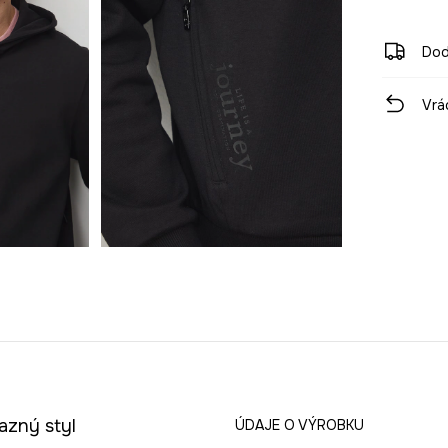
Dod
Vrá
azný styl
ÚDAJE O VÝROBKU