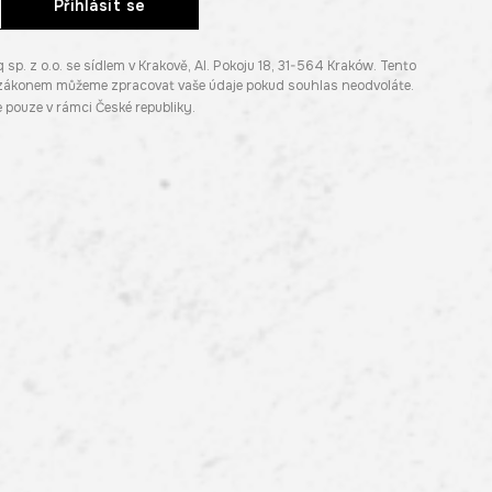
Přihlásit se
. z o.o. se sídlem v Krakově, Al. Pokoju 18, 31-564 Kraków. Tento
e zákonem můžeme zpracovat vaše údaje pokud souhlas neodvoláte.
pouze v rámci České republiky.