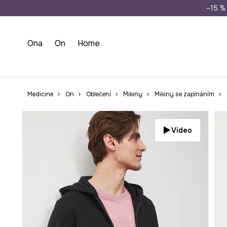
Doprava zdarma př
–15 % 
Ona
On
Home
Medicine
On
Oblečení
Mikiny
Mikiny se zapínáním
Video