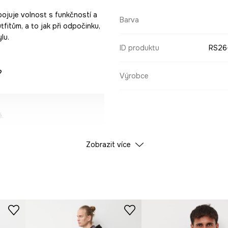
spojuje volnost s funkčností a
Barva
tfitům, a to jak při odpočinku,
lu.
ID produktu
RS26
?
Výrobce
.
Zobrazit více
í při nošení.
bností.
vlékání.