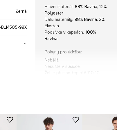
Hlavní materiál
:
88% Bavlna, 12%
černá
Polyester
Další materiály
:
98% Bavlna, 2%
Elastan
-BLM505-99X
Podšívka v kapsách
:
100%
Bavlna
Pokyny pro údržbu
:
Nebělit.
Nesušte v sušičce.
Žehlit při max. teplotě 110 °C.
Nečistit chemicky.
Prát při max. teplotě 30 °C.
ROZMĚRY
Model na fotografii je vysoký
188 cm a má na sebe velikost M