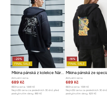
Funkční
kapuce
dodává mikině sportovní charakter a chr
Spodní část a manžety s žebrovaným lemem
pomáhají
Potisk
u boční kapsy dodává mikině na originalitě.
-20%
-16%
FINAL SALE
FINAL SALE
Mikina pánská z kolekce Národní institut Fryderyka Chopina x Medicine
Aktuální cena:
Aktuální cena:
689 Kč
689 Kč
Běžná cena:
1449 Kč
Běžná cena:
1599 Kč
Nejnižší cena za posledních 30 dnů před
Nejnižší cena za posledních 30 dn
poskytnutím slevy:
869 Kč
poskytnutím slevy:
829 Kč