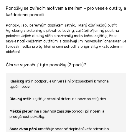
Ponožky se zvířecím motivem a melírem – pro veselé outfity a
každodenní pohodlí
Ponožky jsou barevným doplňkem šatníku, který oživí každý outfit.
Vyrobeny z pleteniny s převahou bavlny, zajišťují příjemný pocit na
pokožce. Jejich dlouhý střih a roztomilý motiv koček zajišťují, že se
skvěle hodí k ležérním outfitům, a dodávají jim individuální charakter. Je
to ideální volba pro ty, kteří si cení pohodlí a originality v každodenním
oblečení.
Čím se vyznačují tyto ponožky (2-pack)?
Klasický střih
podporuje univerzální přizpůsobení k mnoha
typům obuvi.
Dlouhý střih
zajišťuje stabilní držení na noze po celý den.
Měkká pletenina
s bavlnou zajišťuje pohodlí při nošení a
prodyšnost pokožky.
Sada dvou párů
umožňuje snadné doplnění každodenního