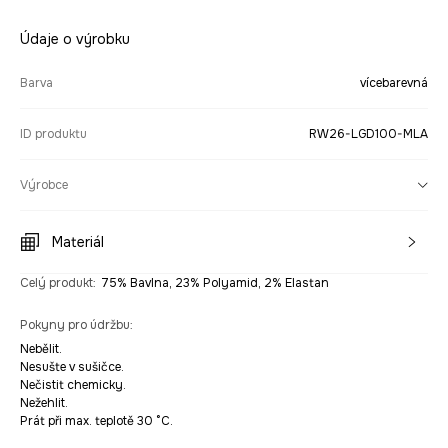
Údaje o výrobku
Barva
vícebarevná
ID produktu
RW26-LGD100-MLA
Výrobce
Materiál
Celý produkt
:
75% Bavlna, 23% Polyamid, 2% Elastan
Pokyny pro údržbu
:
Nebělit.
Nesušte v sušičce.
Nečistit chemicky.
Nežehlit.
Prát při max. teplotě 30 °C.