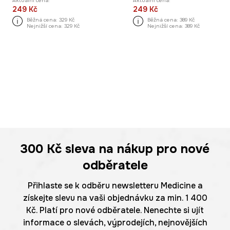
Aktuální cena:
Aktuální cena:
249 Kč
249 Kč
Běžná cena:
329 Kč
Běžná cena:
389 Kč
Nejnižší cena:
329 Kč
Nejnižší cena:
389 Kč
300 Kč
sleva na nákup pro nové
odběratele
Přihlaste se k odběru newsletteru Medicine a
získejte slevu na vaši objednávku za min. 1 400
Kč. Platí pro nové odběratele. Nenechte si ujít
informace o slevách, výprodejích, nejnovějších