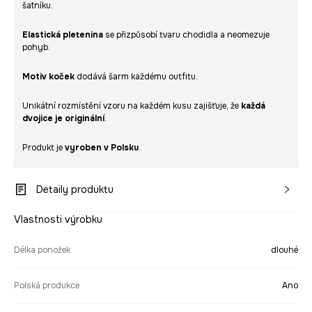
šatníku.
Elastická pletenina
se přizpůsobí tvaru chodidla a neomezuje
pohyb.
Motiv koček
dodává šarm každému outfitu.
Unikátní rozmístění vzoru na každém kusu zajišťuje, že
každá
dvojice je originální
.
Produkt je
vyroben v Polsku
.
Detaily produktu
Vlastnosti výrobku
Délka ponožek
dlouhé
Polská produkce
Ano