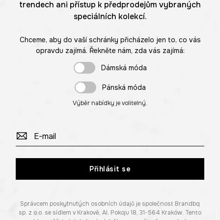
trendech ani přístup k předprodejům vybraných
speciálních kolekcí.
Chceme, aby do vaší schránky přicházelo jen to, co vás
opravdu zajímá. Řekněte nám, zda vás zajímá:
Dámská móda
Pánská móda
Výběr nabídky je volitelný.
Přihlásit se
Správcem poskytnutých osobních údajů je společnost Brandbq
sp. z o.o. se sídlem v Krakově, Al. Pokoju 18, 31-564 Kraków. Tento