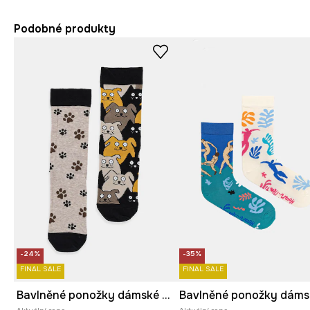
Podobné produkty
-24%
-35%
FINAL SALE
FINAL SALE
Bavlněné ponožky dámské se vzorem psů (2-pack)