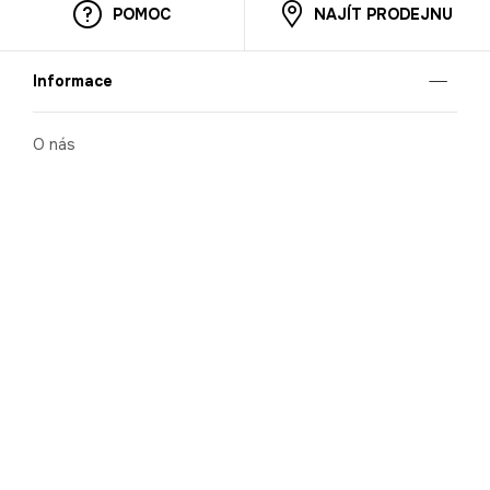
POMOC
NAJÍT PRODEJNU
Informace
O nás
Mobilní aplikace
Podmínky pro prezentaci zboží
Blog
Kontakt
Bezpečnost
Cooperation
Nahlašování porušení (whistleblowing)
Kariéra