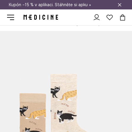
Kupón –15 % v aplikaci. Stáhněte si apku »
Doprava zdarma při nákupu nad 1 200 Kč
Medicine
Ona
Oblečení
Ponožky