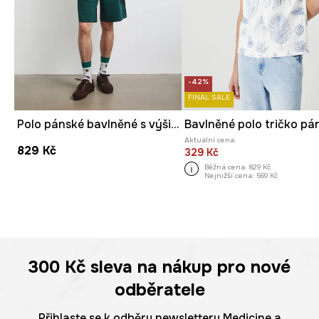
-42%
FINAL SALE
Polo pánské bavlněné s výšivkou
Aktuální cena:
829 Kč
329 Kč
Běžná cena:
829 Kč
Nejnižší cena:
569 Kč
300 Kč
sleva na nákup pro nové
odběratele
Přihlaste se k odběru newsletteru Medicine a