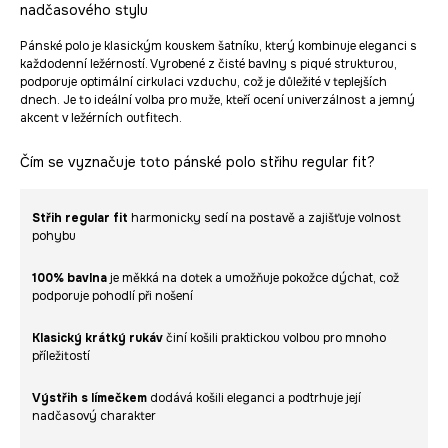
nadčasového stylu
Pánské polo je klasickým kouskem šatníku, který kombinuje eleganci s
každodenní ležérností. Vyrobené z čisté bavlny s piqué strukturou,
podporuje optimální cirkulaci vzduchu, což je důležité v teplejších
dnech. Je to ideální volba pro muže, kteří ocení univerzálnost a jemný
akcent v ležérních outfitech.
Čím se vyznačuje toto pánské polo střihu regular fit?
Střih regular fit
harmonicky sedí na postavě a zajišťuje volnost
pohybu
100% bavlna
je měkká na dotek a umožňuje pokožce dýchat, což
podporuje pohodlí při nošení
Klasický krátký rukáv
činí košili praktickou volbou pro mnoho
příležitostí
Výstřih s límečkem
dodává košili eleganci a podtrhuje její
nadčasový charakter