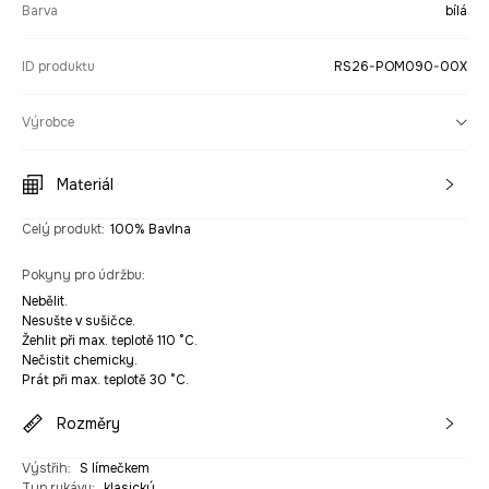
Barva
bílá
ID produktu
RS26-POM090-00X
Výrobce
Materiál
Celý produkt
:
100% Bavlna
Pokyny pro údržbu
:
Nebělit.
Nesušte v sušičce.
Žehlit při max. teplotě 110 °C.
Nečistit chemicky.
Prát při max. teplotě 30 °C.
Rozměry
Výstřih
:
S límečkem
Typ rukávu
:
klasický