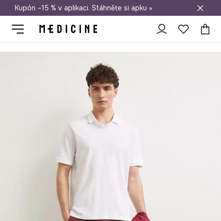
Kupón –15 % v aplikaci. Stáhněte si apku »
Doprava zdarma při nákupu nad 1 200 Kč
Medicine
On
Oblečení
Polo
Polo pánské bavlněné hladké