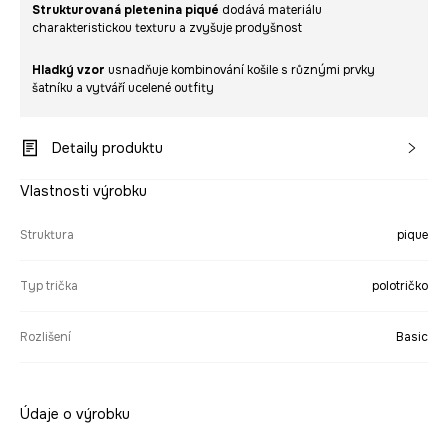
Strukturovaná pletenina piqué
dodává materiálu
charakteristickou texturu a zvyšuje prodyšnost
Hladký vzor
usnadňuje kombinování košile s různými prvky
šatníku a vytváří ucelené outfity
Detaily produktu
Vlastnosti výrobku
Struktura
pique
Typ trička
polotričko
Rozlišení
Basic
Údaje o výrobku