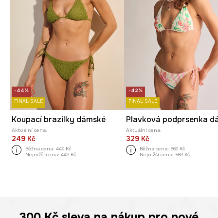
-44%
-42%
FINAL SALE
FINAL SALE
Koupací brazilky dámské
Aktuální cena:
Aktuální cena:
249 Kč
329 Kč
Běžná cena:
449 Kč
Běžná cena:
569 Kč
Nejnižší cena:
449 Kč
Nejnižší cena:
569 Kč
300 Kč
sleva na nákup pro nové