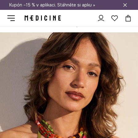
Kupón –15 % v aplikaci. Stáhněte si apku »
Doprava zdarma při nákupu nad 1 200 Kč
Medicine
Ona
Oblečení
Plavky
Dvoudílné
Plavková podp