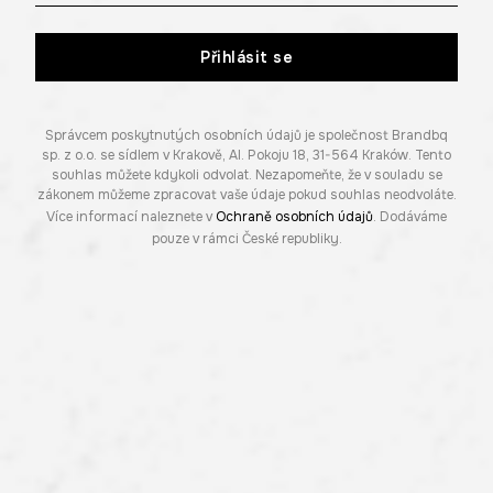
Přihlásit se
Správcem poskytnutých osobních údajů je společnost Brandbq
sp. z o.o. se sídlem v Krakově, Al. Pokoju 18, 31-564 Kraków. Tento
souhlas můžete kdykoli odvolat. Nezapomeňte, že v souladu se
zákonem můžeme zpracovat vaše údaje pokud souhlas neodvoláte.
Více informací naleznete v
Ochraně osobních údajů
. Dodáváme
pouze v rámci České republiky.