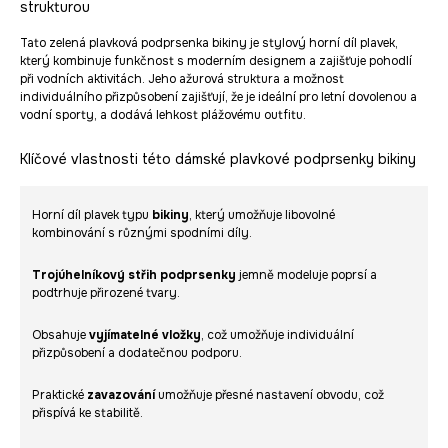
strukturou
Tato zelená plavková podprsenka bikiny je stylový horní díl plavek,
který kombinuje funkčnost s moderním designem a zajišťuje pohodlí
při vodních aktivitách. Jeho ažurová struktura a možnost
individuálního přizpůsobení zajišťují, že je ideální pro letní dovolenou a
vodní sporty, a dodává lehkost plážovému outfitu.
Klíčové vlastnosti této dámské plavkové podprsenky bikiny
Horní díl plavek typu
bikiny
, který umožňuje libovolné
kombinování s různými spodními díly.
Trojúhelníkový střih podprsenky
jemně modeluje poprsí a
podtrhuje přirozené tvary.
Obsahuje
vyjímatelné vložky
, což umožňuje individuální
přizpůsobení a dodatečnou podporu.
Praktické
zavazování
umožňuje přesné nastavení obvodu, což
přispívá ke stabilitě.