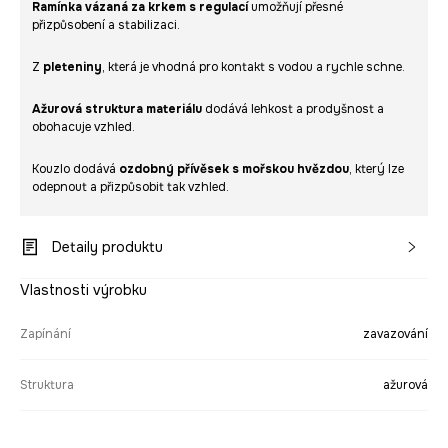
Ramínka vázaná za krkem s regulací
umožňují přesné
přizpůsobení a stabilizaci.
Z
pleteniny
, která je vhodná pro kontakt s vodou a rychle schne.
Ažurová struktura materiálu
dodává lehkost a prodyšnost a
obohacuje vzhled.
Kouzlo dodává
ozdobný přívěsek s mořskou hvězdou
, který lze
odepnout a přizpůsobit tak vzhled.
Detaily produktu
Vlastnosti výrobku
Zapínání
zavazování
Struktura
ažurová