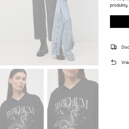
produkty z
Dod
Vrá