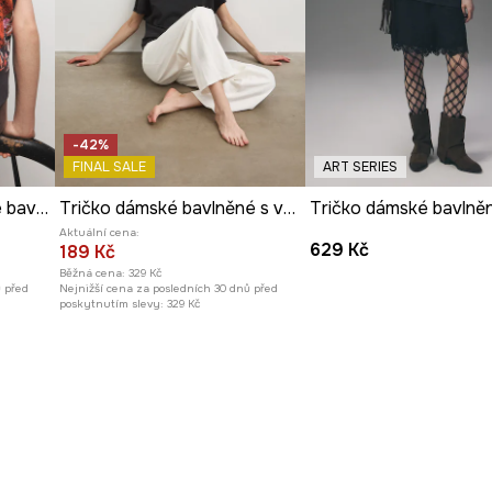
-42%
FINAL SALE
ART SERIES
Oversize tričko dámské bavlněné s elastanem z kolekce Ilona Tambor x Medicine
Tričko dámské bavlněné s vybledlým efektem
Aktuální cena:
629 Kč
189 Kč
Běžná cena:
329 Kč
ů před
Nejnižší cena za posledních 30 dnů před
poskytnutím slevy:
329 Kč