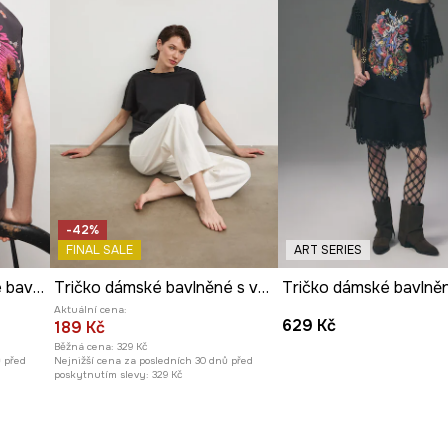
-42%
FINAL SALE
ART SERIES
Oversize tričko dámské bavlněné s elastanem z kolekce Ilona Tambor x Medicine
Tričko dámské bavlněné s vybledlým efektem
Aktuální cena:
629 Kč
189 Kč
Běžná cena:
329 Kč
ů před
Nejnižší cena za posledních 30 dnů před
poskytnutím slevy:
329 Kč