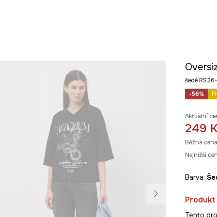
Oversi
šedé RS26
-56%
F
Aktuální ce
249 
Běžná cena
Nejnižší ce
Barva:
š
Produkt
Tento pro