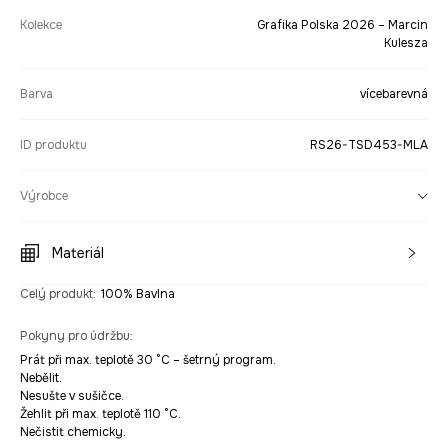
Kolekce
Grafika Polska 2026 – Marcin
Kulesza
Barva
vícebarevná
ID produktu
RS26-TSD453-MLA
Výrobce
Materiál
Celý produkt
:
100% Bavlna
Pokyny pro údržbu
:
Prát při max. teplotě 30 °C – šetrný program.
Nebělit.
Nesušte v sušičce.
Žehlit při max. teplotě 110 °C.
Nečistit chemicky.