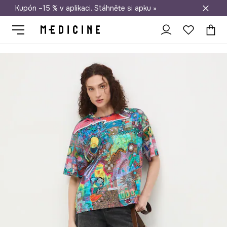
Kupón –15 % v aplikaci. Stáhněte si apku »
Doprava zdarma při nákupu nad 1 200 Kč
Medicine
Ona
Oblečení
Trička