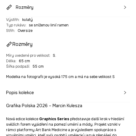
Rozměry
Výstřih
:
kulatý
Typ rukávu
:
se sníženou linií ramen
Střih
:
Oversize
Rozměry
Míry uvedené pro velikost
:
S.
Délka
:
65 cm
Šířka podpaží
:
55 cm
Modelka na fotografii je vysoká 175 cm a má na sebe velikost S
Popis kolekce
Grafika Polska 2026 – Marcin Kulesza
Nová edice kolekce
Graphics Series
představuje další krok v hledání
svěžích forem vyjádření na pomezí umění a módy. Projekt vznikl v
rámci platformy Art Bank Medicine a je výsledkem spolupráce s
vizuálními umělci, kteří svůj osobitý umělecký jazyk přenášejí do