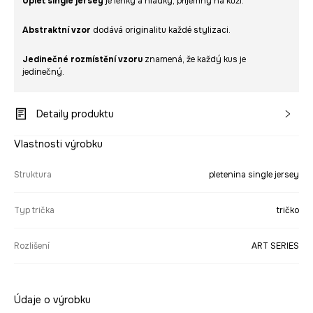
Úplet single jersey
je lehký a hladký, příjemný na kůži.
Abstraktní vzor
dodává originalitu každé stylizaci.
Jedinečné rozmístění vzoru
znamená, že každý kus je
jedinečný.
Detaily produktu
Vlastnosti výrobku
Struktura
pletenina single jersey
Typ trička
tričko
Rozlišení
ART SERIES
Údaje o výrobku