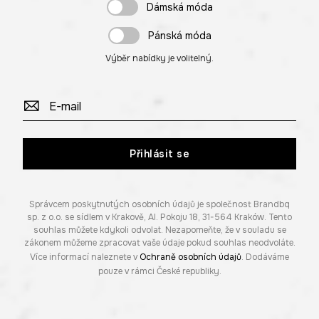
Dámská móda
Pánská móda
Výběr nabídky je volitelný.
Přihlásit se
Správcem poskytnutých osobních údajů je společnost Brandbq
sp. z o.o. se sídlem v Krakově, Al. Pokoju 18, 31-564 Kraków. Tento
souhlas můžete kdykoli odvolat. Nezapomeňte, že v souladu se
zákonem můžeme zpracovat vaše údaje pokud souhlas neodvoláte.
Více informací naleznete v
Ochraně osobních údajů
. Dodáváme
pouze v rámci České republiky.