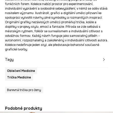
funkčních forem. Kolekce nabízí prostor pro experimentování,
individuální vyprávění a svobodné sebevyjádření, v němž se oděv stává
nositelem významu. Ilustrátoři, grafici a digitální umělci přizvaní ke
spolupráci vytvořili návrhy plné symboliky a rozmanitých inspirací.
Originální grafiky nezávislých umělců proměňují trička, košile a
doplňky v projevy stylu, emocí a fantazie. Příroda se zde setkává s
městským rytmem, folklór se surrealismem a individuální citlivost s
odvážnou formou. Každý návrh funguje jako samostatný příběh –
autonomní, rozpoznatelný a zakořeněný v individuální citlivosti autora.
Kolekce nedefinuje jeden styl, ale představuje bohatství současné
grafické tvorby.
Tagy
Oblečení Medicine
Trička Medicine
Barevná trička pro ženy
Podobné produkty