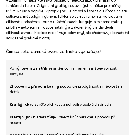
vizuálními umělci, kteří svůj osobitý umělecký jazyk přenášejí do
funkčních forem. Originální grafiky nezávislých umělců proměňují
trička, košile a doplňky v projevy stylu, emocí a fantazie. Příroda se zde
setkává s městským rytmem, folklór se surrealismem a individuální
citlivost s odvážnou formou. Každý návrh funguje jako samostatný
příběh – autonomní, rozpoznatelný a zakořeněný v individuální
citlivosti autora. Kolekce nedefinuje jeden styl, ale představuje bohatství
současné grafické tvorby.
Čím se toto dámské oversize tričko vyznačuje?
Volný,
oversize střih
se sníženou linií ramen zajišťuje volnost
pohybu.
Zhotovení z
přírodní bavlny
podporuje prodyšnost a měkkost na
dotek.
Krátký rukáv
zajišťuje lehkost a pohodlí v teplejších dnech.
Kulatý výstřih
zdůrazňuje univerzální charakter a pohodlí při
nošení.