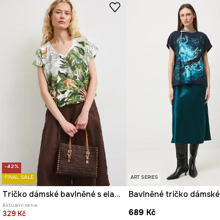
-42%
FINAL SALE
ART SERIES
Tričko dámské bavlněné s elastanem s rostlinným vzorem
Aktuální cena:
689 Kč
329 Kč