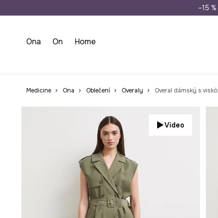
Doprava zdarma př
–15 % 
Ona
On
Home
Medicine
Ona
Oblečení
Overaly
Overal dámský s visk
Video