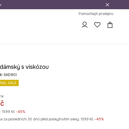
»
dní na vrácení zboží
Pomoc
Najít prodejnu
 dámský s viskózou
26-SKD901
INAL SALE
na:
Kč
:
1599 Kč
-45%
na za posledních 30 dnů před poskytnutím slevy:
1599 Kč
 -45%