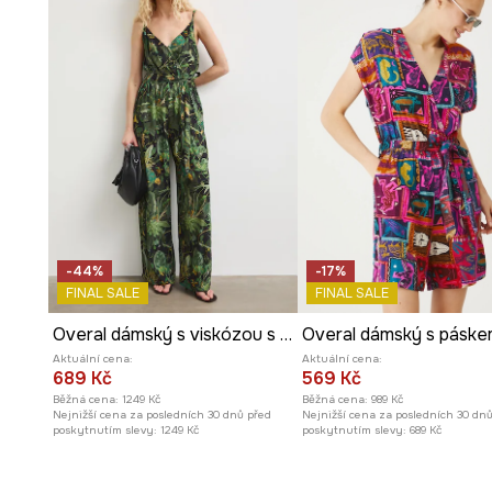
Přiložený
textilní pásek
umožňuje dodatečné zvýrazněn
Střih
bez rukávů
dodává lehkost a ideálně doplňuje letní
Nášivky na ramenou
odkazují na klasický styl trenčko
charakter.
Zúžené nohavice se záhyby
opticky zeštíhlují postav
Regulace šířky nohavic
na knoflík umožňuje individuáln
-44%
-17%
Dvouřadé zapínání na knoflíky.
FINAL SALE
FINAL SALE
Overal dámský s viskózou s rostlinným vzorem
Zavinovací výstřih
decentně odhaluje krk a dodává že
Aktuální cena:
Aktuální cena:
689 Kč
569 Kč
Praktické
boční vkládací kapsy
zvyšují funkčnost mode
Běžná cena:
1249 Kč
Běžná cena:
989 Kč
Nejnižší cena za posledních 30 dnů před
Nejnižší cena za posledních 30 dn
poskytnutím slevy:
1249 Kč
poskytnutím slevy:
689 Kč