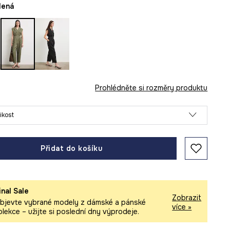
elená
Prohlédněte si rozměry produktu
likost
Přidat do košíku
inal Sale
Zobrazit
bjevte vybrané modely z dámské a pánské
více »
olekce – užijte si poslední dny výprodeje.