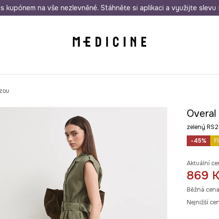
i nákupu nad 1 200 Kč
s kupónem na vše nezlevněné. Stáhněte si aplikaci a využijte slevu 
Odeslání i do 24 hodin
30 
ózou
Overal
zelený RS
-45%
F
Aktuální ce
869 
Běžná cena
Nejnižší ce