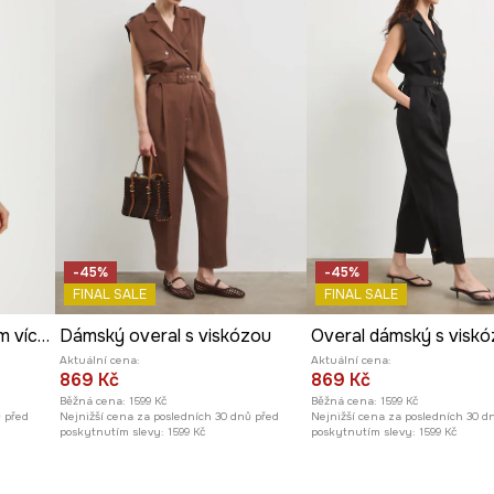
í pasu.
Výrobce
 outfity.
tu a dodávají
u.
í přizpůsobení.
-45%
-45%
FINAL SALE
FINAL SALE
Overal dámský s páskem více barev
Dámský overal s viskózou
Overal dámský s visk
nskost.
Aktuální cena:
Aktuální cena:
869 Kč
869 Kč
lu.
Běžná cena:
1599 Kč
Běžná cena:
1599 Kč
ů před
Nejnižší cena za posledních 30 dnů před
Nejnižší cena za posledních 30 d
poskytnutím slevy:
1599 Kč
poskytnutím slevy:
1599 Kč