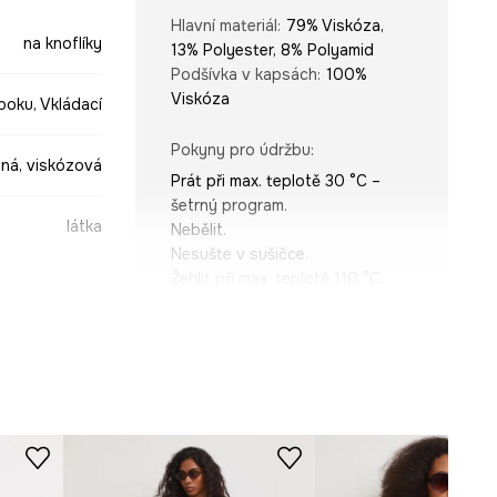
Hlavní materiál
:
79% Viskóza,
na knoflíky
13% Polyester, 8% Polyamid
Podšívka v kapsách
:
100%
Viskóza
boku, Vkládací
Pokyny pro údržbu
:
ná, viskózová
Prát při max. teplotě 30 °C –
šetrný program.
látka
Nebělit.
Nesušte v sušičce.
Žehlit při max. teplotě 110 °C.
Nečistit chemicky.
STŘIH
zelená
Rukáv
:
bez rukávů
6-SKD901-91X
Pas (výška)
:
vysoký
Výstřih
:
obálkový