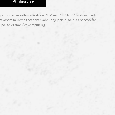
Přihlásit se
. z o.o. se sídlem v Krakově, Al. Pokoju 18, 31-564 Kraków. Tento
e zákonem můžeme zpracovat vaše údaje pokud souhlas neodvoláte.
pouze v rámci České republiky.