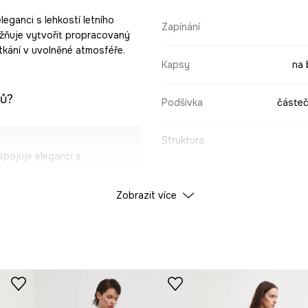
leganci s lehkostí letního
Zapínání
ožňuje vytvořit propracovaný
tkání v uvolněné atmosféře.
Kapsy
na 
vů?
Podšívka
částeč
Struktura
pojuje eleganci s
ÚDAJE O VÝROBKU
Zobrazit více
lné nošení.
mný na dotek.
Barva
u a přizpůsobuje se
ID produktu
RS2