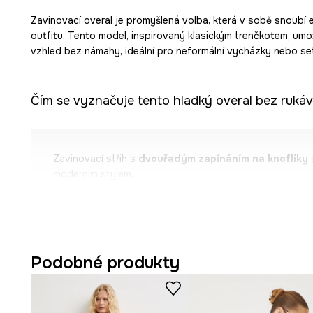
Zavinovací overal je promyšlená volba, která v sobě snoubí e
outfitu. Tento model, inspirovaný klasickým trenčkotem, um
vzhled bez námahy, ideální pro neformální vycházky nebo se
Čím se vyznačuje tento hladký overal bez ruká
Zavinovací střih s
dvouřadým zapínáním na knoflíky
s
moderním stylem.
Střih typu
regular fit
zajišťuje volnost pohybu a pohod
Materiál s vysokým obsahem viskózy
je lehký a příje
Podobné produkty
Vysoký pas s elastickou gumičkou
zvýrazňuje postav
postavě.