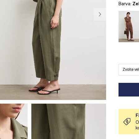
Barva:
z
Zvolte ve
F
O
k