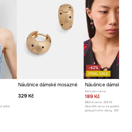
-42%
FINAL SALE
Náušnice dámské mosazné
Aktuální cena:
329 Kč
189 Kč
Běžná cena:
329 Kč
nů před
Nejnižší cena za posledních 30 
poskytnutím slevy:
329 Kč