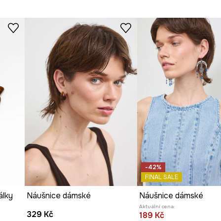
-42%
FINAL SALE
álky
Náušnice dámské
Náušnice dámské
Aktuální cena:
329 Kč
189 Kč