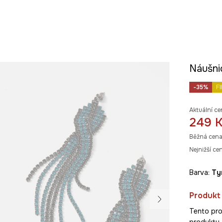
Náušni
-35%
F
Aktuální ce
249 
Běžná cena
Nejnižší ce
Barva:
t
Produkt
Tento pro
produkty z