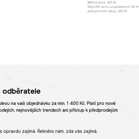
Běžná cena:
329 Kč
Nejnižší cena za posledních 30 d
poskytnutím slevy:
329 Kč
 odběratele
slevu na vaši objednávku za min. 1 400 Kč. Platí pro nové
odejích, nejnovějších trendech ani přístup k předprodejům
s opravdu zajímá. Řekněte nám, zda vás zajímá: