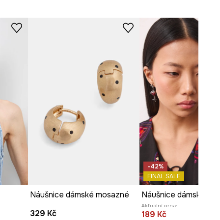
-42%
FINAL SALE
Náušnice dámské mosazné
Aktuální cena:
329 Kč
189 Kč