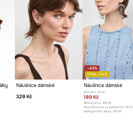
-42%
FINAL SALE
álky
Náušnice dámské
Náušnice dámské
Aktuální cena:
329 Kč
189 Kč
Běžná cena:
329 Kč
Nejnižší cena za posledních 30 d
poskytnutím slevy:
329 Kč