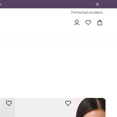
»
dní na vrácení zboží
Pomoc
Najít prodejnu