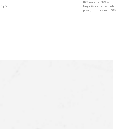
Běžná cena:
329 Kč
nů před
Nejnižší cena za posledních 30 
poskytnutím slevy:
329 Kč