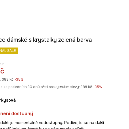
ce dámské s krystalky zelená barva
INAL SALE
na:
Kč
:
389 Kč
-35%
na za posledních 30 dnů před poskytnutím slevy:
389 Kč
 -35%
yrkysová
 není dostupný
dukt je momentálně nedostupný. Podívejte se na další
 naší kolekce, které by se vám mohly zalíbit.