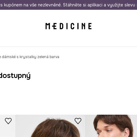
i nákupu nad 1 200 Kč
s kupónem na vše nezlevněné. Stáhněte si aplikaci a využijte slevu 
Odeslání i do 24 hodin
30 
 dámské s krystalky zelená barva
dostupný