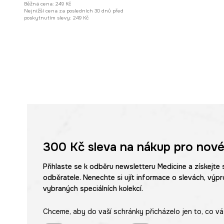
Běžná cena:
249 Kč
Nejnižší cena za posledních 30 dnů před
poskytnutím slevy:
249 Kč
300 Kč
sleva na nákup pro nové
Přihlaste se k odběru newsletteru Medicine a získejte 
odběratele. Nenechte si ujít informace o slevách, výpr
vybraných speciálních kolekcí.
Chceme, aby do vaší schránky přicházelo jen to, co vá