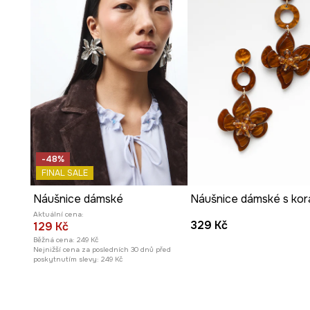
-48%
FINAL SALE
Náušnice dámské
Náušnice dámské s kor
Aktuální cena:
329 Kč
129 Kč
Běžná cena:
249 Kč
Nejnižší cena za posledních 30 dnů před
poskytnutím slevy:
249 Kč