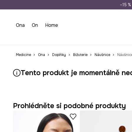
Doprava zdarma př
–15 % 
Ona
On
Home
Medicine
Ona
Doplňky
Bižuterie
Náušnice
Náušnice
Tento produkt je momentálně ne
Prohlédněte si podobné produkty