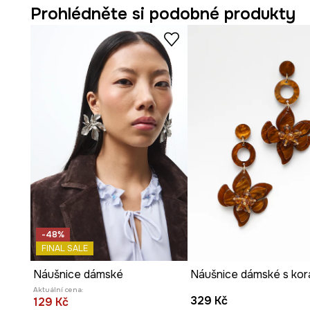
Prohlédněte si podobné produkty
-48%
FINAL SALE
Náušnice dámské
Náušnice dámské s kor
Aktuální cena:
329 Kč
129 Kč