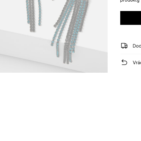
Dod
Vrá