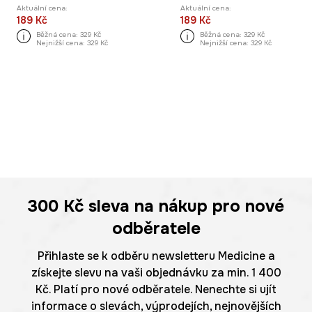
Aktuální cena:
Aktuální cena:
189 Kč
189 Kč
Běžná cena:
329 Kč
Běžná cena:
329 Kč
Nejnižší cena:
329 Kč
Nejnižší cena:
329 Kč
300 Kč
sleva na nákup pro nové
odběratele
Přihlaste se k odběru newsletteru Medicine a
získejte slevu na vaši objednávku za min. 1 400
Kč. Platí pro nové odběratele. Nenechte si ujít
informace o slevách, výprodejích, nejnovějších