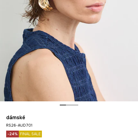
dámské
RS26-AUD701
-24%
FINAL SALE