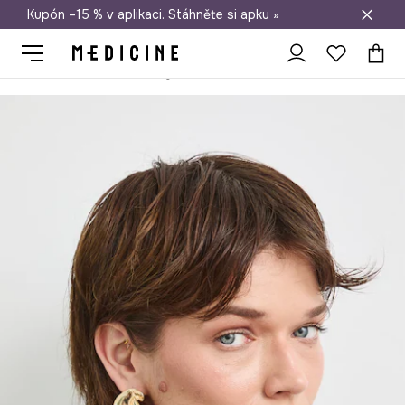
Kupón –15 % v aplikaci. Stáhněte si apku »
Doprava zdarma při nákupu nad 1 200 Kč
Medicine
Ona
Doplňky
Bižuterie
Náušnice
dámské