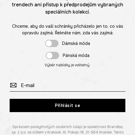
trendech ani přístup k předprodejům vybraných
speciálních kolekcí.
Chceme, aby do vaší schránky přicházelo jen to, co vás
opravdu zajímá. Řekněte nám, zda vás zajímá:
Dámská móda
Pánská móda
Výběr nabídky je volitelný.
Přihlásit se
Správcem poskytnutých osobních údajů je společnost Brandbq
sp. z o.o. se sídlem v Krakově, Al. Pokoju 18, 31-564 Kraków. Tento