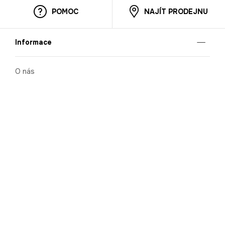
POMOC
NAJÍT PRODEJNU
Informace
O nás
Mobilní aplikace
Podmínky pro prezentaci zboží
Blog
Kontakt
Bezpečnost
Cooperation
Nahlašování porušení (whistleblowing)
Kariéra