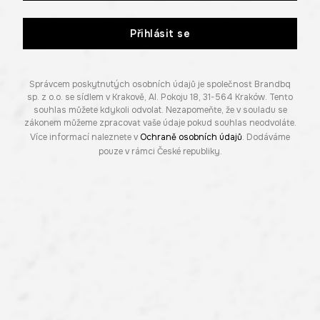
Přihlásit se
Správcem poskytnutých osobních údajů je společnost Brandbq
sp. z o.o. se sídlem v Krakově, Al. Pokoju 18, 31-564 Kraków. Tento
souhlas můžete kdykoli odvolat. Nezapomeňte, že v souladu se
zákonem můžeme zpracovat vaše údaje pokud souhlas neodvoláte.
Více informací naleznete v
Ochraně osobních údajů
. Dodáváme
pouze v rámci České republiky.