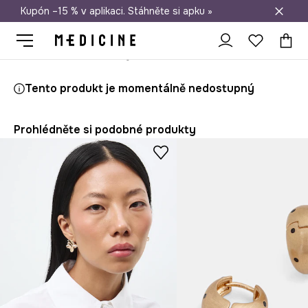
Kupón –15 % v aplikaci. Stáhněte si apku »
Doprava zdarma při nákupu nad 1 200 Kč
Medicine
Ona
Doplňky
Bižuterie
Náušnice
Tento produkt je momentálně nedostupný
Prohlédněte si podobné produkty