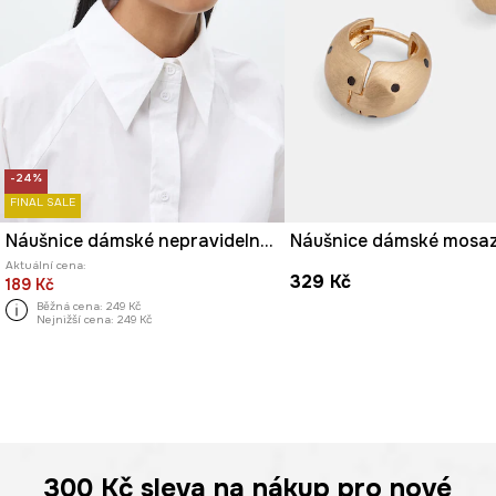
-24%
FINAL SALE
Náušnice dámské nepravidelného tvaru
Náušnice dámské mosa
Aktuální cena:
329 Kč
189 Kč
Běžná cena:
249 Kč
Nejnižší cena:
249 Kč
300 Kč
sleva na nákup pro nové