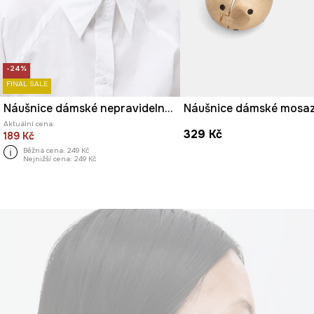
-24%
FINAL SALE
Náušnice dámské nepravidelného tvaru
Náušnice dámské mosa
Aktuální cena:
329 Kč
189 Kč
Běžná cena:
249 Kč
Nejnižší cena:
249 Kč