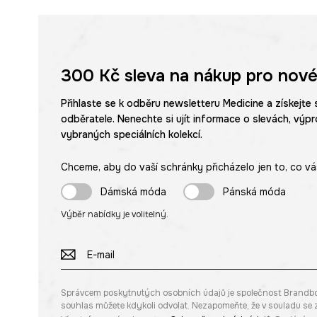
Výrazný
potisk se zvířecím motivem
v abstraktním sty
originalitu.
Ozdobné
záševky na rukávech
dodávají mikině unikátn
300 Kč
sleva na nákup pro nové
Ležérní styl
mikiny napomáhá tvorbě každodenních, ležé
Přihlaste se k odběru newsletteru Medicine a získejte 
odběratele. Nenechte si ujít informace o slevách, výpr
vybraných speciálních kolekcí.
Chceme, aby do vaší schránky přicházelo jen to, co vá
Dámská móda
Pánská móda
Výběr nabídky je volitelný.
Správcem poskytnutých osobních údajů je společnost Brandbq sp
souhlas můžete kdykoli odvolat. Nezapomeňte, že v souladu s