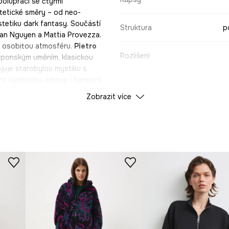
polupráci se čtyřmi
estetické směry – od neo-
stetiku dark fantasy. Součástí
Struktura
p
uan Nguyen a Mattia Provezza.
 i osobitou atmosféru.
Pietro
Rozlišení
aponským uměním, klasickou
juje starobylou mystiku s
ní symboliku, emoce i harmonii
iční tattoo styl s estetikou
ÚDAJE O VÝROBKU
Zobrazit více
likou a fantasy světy.
Mattia
í kompozice s výraznou kresbou
lečení a doplňků. Každý print
Kolekce
Tattoo 
tattoo culture. Osloví
 a vizuální identitu.
Barva
ID produktu
RS26
Výrobce