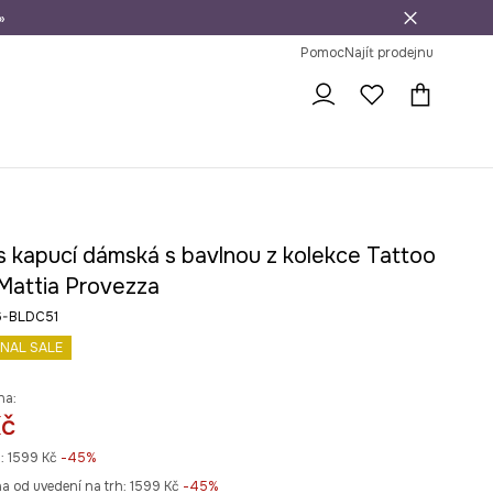
»
dní na vrácení zboží
Pomoc
Najít prodejnu
s kapucí dámská s bavlnou z kolekce Tattoo
 Mattia Provezza
6-BLDC51
INAL SALE
na:
Kč
:
1599 Kč
-45%
na od uvedení na trh:
1599 Kč
 -45%