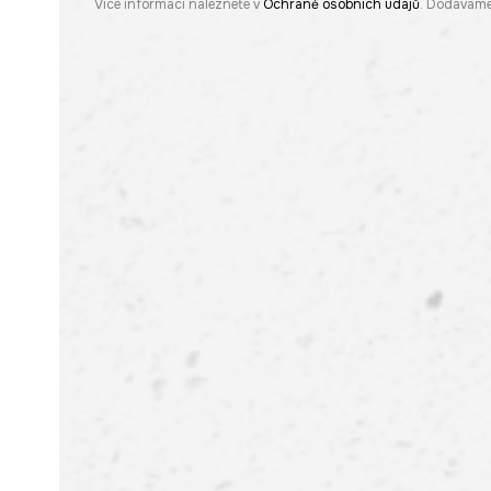
Více informací naleznete v
Ochraně osobních údajů
. Dodáváme 