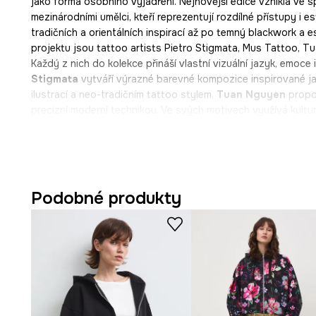
jako forma osobního vyjádření. Nejnovější edice vznikla ve s
mezinárodními umělci, kteří reprezentují rozdílné přístupy i 
tradičních a orientálních inspirací až po temný blackwork a e
projektu jsou tattoo artists Pietro Stigmata, Mus Tattoo, T
Každý z nich do kolekce přináší vlastní vizuální jazyk, emoce
Stigmata
vytváří výrazné barevné kompozice inspirované j
ilustrací a neo-tradičním tattoo stylem.
Tuan Nguyen
propo
precizní moderní technikou. Ve svých motivech využívá kultur
kompozice.
Marcel Ustowski (MUS TATTOO)
kombinuje trad
dark fantasy inspirovanou metalovou hudbou, okultní symbo
Provezza
se specializuje na blackwork a vytváří ilustrativn
a temnou, snovou atmosférou. Tattoo Art není jen kolekcí ob
vypráví vlastní příběh. Kolekce není určená pouze fanouškům 
Podobné produkty
každého, kdo v módě hledá autorský přístup, silnou atmosféru
Autorem grafiky je Mattia Provezza.
Co vyznačuje tuto dámskou oversize mikinu?