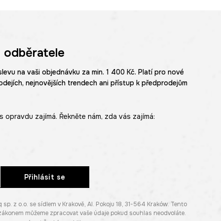
lu podtrhuje
í charakter.
 odběratele
rních outfitů.
slevu na vaši objednávku za min. 1 400 Kč. Platí pro nové
odejích, nejnovějších trendech ani přístup k předprodejům
s opravdu zajímá. Řekněte nám, zda vás zajímá:
Přihlásit se
. z o.o. se sídlem v Krakově, Al. Pokoju 18, 31-564 Kraków. Tento
e zákonem můžeme zpracovat vaše údaje pokud souhlas neodvoláte.