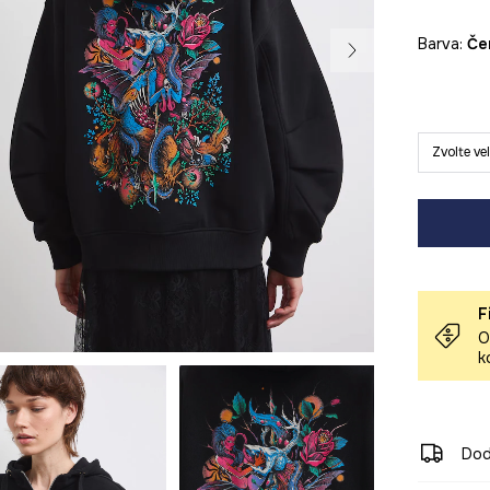
Barva:
č
Zvolte ve
F
O
k
Dod