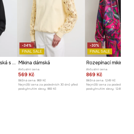
Míry uvedené pro velikost
:
S.
Délka
:
65 cm
Šířka podpaží
:
62 cm
Délka rukávu včetně ramene
:
77,5 cm
Modelka na fotografii je vysoká
-34%
-30%
FINAL SALE
FINAL SALE
180 cm a má na sebe velikost S
Rozepínací mikina dámská s modalem hladká
Mikina dámská
Prohlédněte si rozměry
Aktuální cena:
Aktuální cena:
produktu
569 Kč
869 Kč
Běžná cena:
869 Kč
Běžná cena:
1249 Kč
Nejnižší cena za posledních 30 dnů před
Nejnižší cena za posledních 30 
poskytnutím slevy:
869 Kč
poskytnutím slevy:
1249 Kč