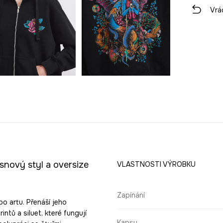
Vrá
snový styl a oversize
VLASTNOSTI VÝROBKU
Zapínání
o artu. Přenáší jeho
intů a siluet, které fungují
Kapsy