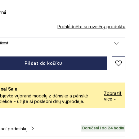
erná
Prohlédněte si rozměry produktu
likost
Přidat do košíku
inal Sale
Zobrazit
bjevte vybrané modely z dámské a pánské
více »
olekce – užijte si poslední dny výprodeje.
Doručení i do 24 hodin
ací podmínky