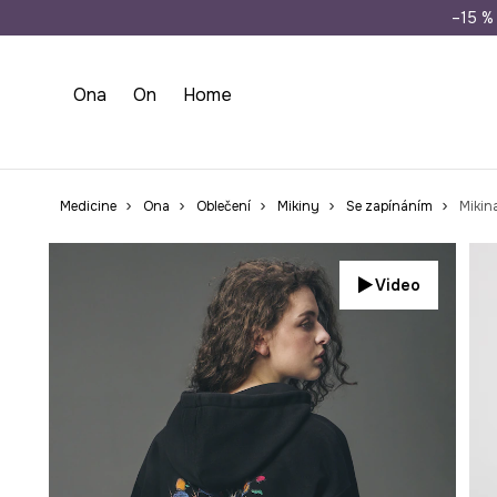
Doprava zdarma př
–15 % 
Ona
On
Home
Medicine
Ona
Oblečení
Mikiny
Se zapínáním
Video