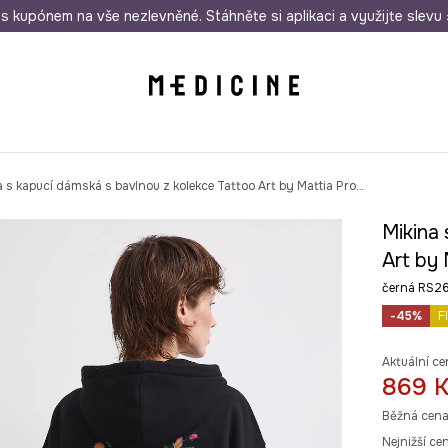
i nákupu nad 1 200 Kč
s kupónem na vše nezlevněné. Stáhněte si aplikaci a využijte slevu 
Odeslání i do 24 hodin
30 
Mikina s kapucí dámská s bavlnou z kolekce Tattoo Art by Mattia Provezza
Mikina 
Art by
černá RS2
-45%
F
Aktuální ce
869 
Běžná cena
Nejnižší ce