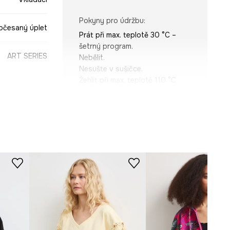
Pokyny pro údržbu
:
očesaný úplet
Prát při max. teplotě 30 °C –
šetrný program.
ART SERIES
Nebělit.
Nesušte v sušičce.
Žehlit při max. teplotě 110 °C.
Nečistit chemicky.
STŘIH
Art by Mattia
Provezza
Výstřih
:
integrovaný s kapucí
Typ rukávu
:
se sníženou linií
černá
ramen
Střih
:
Oversize
-BLDC51-99X
ROZMĚRY