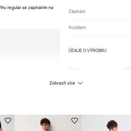
ihu regular se zapínáním na
Zapínání
Rozlišení
ÚDAJE O VÝROBKU
Barva
ná
Zobrazit více
ID produktu
RS26
Výrobce