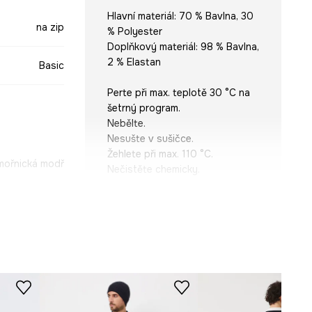
Hlavní materiál: 70 % Bavlna, 30
na zip
% Polyester
Doplňkový materiál: 98 % Bavlna,
2 % Elastan
Basic
Perte při max. teplotě 30 °C na
šetrný program.
Nebělte.
Nesušte v sušičce.
Žehlete při max. 110 °C.
mořnická modř
Nečistěte chemicky.
-BLM010-59M
STŘIH
Výstřih
:
integrovaný s kapucí
Střih
:
Regular fit