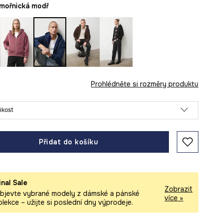
ámořnická modř
Prohlédněte si rozměry produktu
likost
Přidat do košíku
inal Sale
Zobrazit
bjevte vybrané modely z dámské a pánské
více »
olekce – užijte si poslední dny výprodeje.