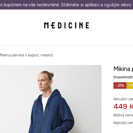
i nákupu nad 1 200 Kč
s kupónem na vše nezlevněné. Stáhněte si aplikaci a využijte slevu 
Odeslání i do 24 hodin
30 
Mikina pánská s kapucí, melanž
Mikina 
tmavomodr
-21%
FI
Aktuální ce
449 
Běžná cena
Nejnižší ce