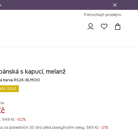
»
dní na vrácení zboží
Pomoc
Najít prodejnu
pánská s kapucí, melanž
á barva RS26-BLM010
NAL SALE
na:
Kč
:
949 Kč
-52%
na za posledních 30 dnů před poskytnutím slevy:
569 Kč
 -21%