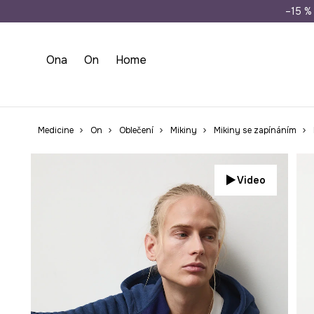
Doprava zdarma př
–15 % 
Ona
On
Home
Medicine
On
Oblečení
Mikiny
Mikiny se zapínáním
Video