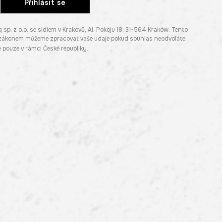
Přihlásit se
. z o.o. se sídlem v Krakově, Al. Pokoju 18, 31-564 Kraków. Tento
e zákonem můžeme zpracovat vaše údaje pokud souhlas neodvoláte.
pouze v rámci České republiky.