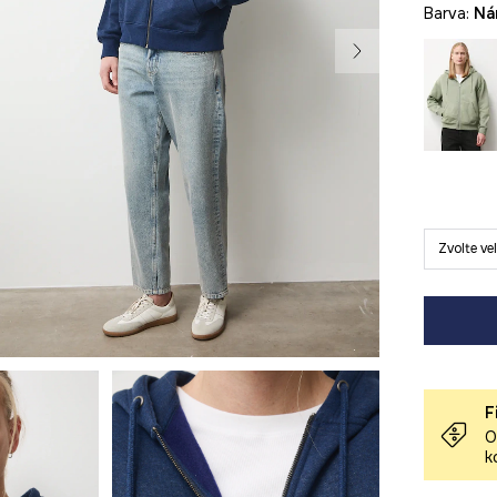
Barva:
n
Zvolte ve
F
O
k