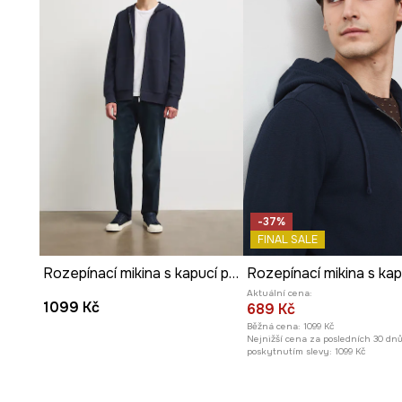
-37%
FINAL SALE
Rozepínací mikina s kapucí pánská s bavlnou
Aktuální cena:
1099 Kč
689 Kč
Běžná cena:
1099 Kč
Nejnižší cena za posledních 30 dn
poskytnutím slevy:
1099 Kč