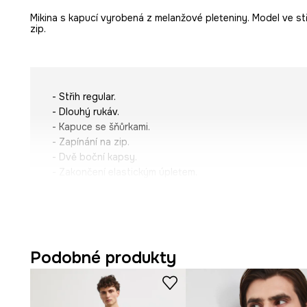
Mikina s kapucí vyrobená z melanžové pleteniny. Model ve stř
zip.
- Střih regular.
- Dlouhý rukáv.
- Kapuce se šňůrkami.
- Zapínání na zip.
- Dvě boční kapsy.
- Zakončení elastickým úpletem.
- Melanžová pletenina.
- Jemný, měkký a na dotek příjemný úplet.
- Délka rukávu: 61,5 cm.
- Délka: 70 cm.
- Šířka hrudníku: 60 cm.
Podobné produkty
- Rozměry pro velikost: M.