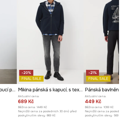
ROZMĚRY
Model na fotografii je vysoký
191 cm a má na sebe velikost M
Prohlédněte si rozměry
produktu
-20%
-21%
FINAL SALE
FINAL SALE
Rozepínací mikina s kapucí pánská s bavlnou hladká
Mikina pánská s kapucí, s texturou
Aktuální cena:
Aktuální cena:
689 Kč
449 Kč
Běžná cena:
1449 Kč
Běžná cena:
1099 Kč
Nejnižší cena za posledních 30 dnů před
Nejnižší cena za posledních 30 
poskytnutím slevy:
869 Kč
poskytnutím slevy:
569 Kč