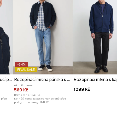
-54%
FINAL SALE
Rozepínací mikina s kapucí pánská bavlněná s elastanem
Rozepínací mikina pánská s bavlnou
Aktuální cena:
1099 Kč
569 Kč
Běžná cena:
1249 Kč
ů před
Nejnižší cena za posledních 30 dnů před
poskytnutím slevy:
1249 Kč