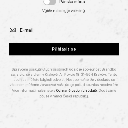
Pánská móda
Výběr nabídky je volitelný.
Přihlásit se
Správcem poskytnutých osobních údajů je společnost Brandbq
sp. z o.o. se sídlem v Krakově, Al. Pokoju 18, 31-564 Kraków. Tento
souhlas můžete kdykoli odvolat. Nezapomeňte, že v souladu se
zákonem můžeme zpracovat vaše údaje pokud souhlas neodvoláte.
Více informací naleznete v
Ochraně osobních údajů
. Dodáváme
pouze v rámci České republiky.