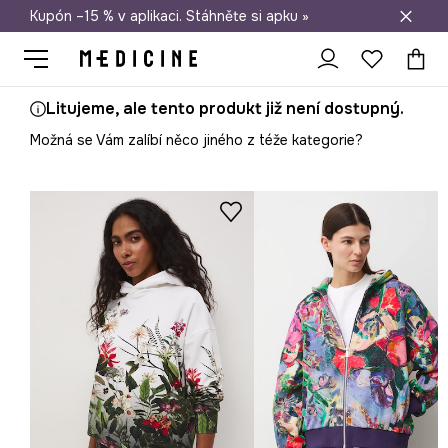
Kupón –15 % v aplikaci. Stáhněte si apku »
Doprava zdarma při nákupu nad 1 200 Kč
Litujeme, ale tento produkt již není dostupný.
Možná se Vám zalíbí něco jiného z téže kategorie?