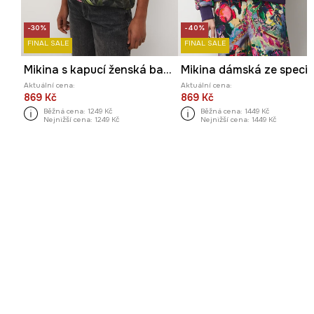
-30%
-40%
FINAL SALE
FINAL SALE
Mikina s kapucí ženská bavlněná s elastanem
Aktuální cena:
Aktuální cena:
869 Kč
869 Kč
Běžná cena:
1249 Kč
Běžná cena:
1449 Kč
Nejnižší cena:
1249 Kč
Nejnižší cena:
1449 Kč