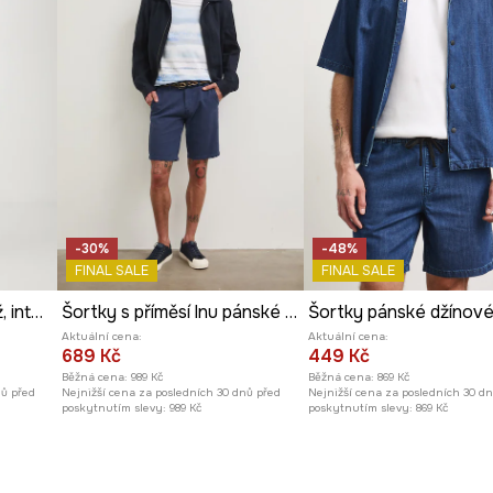
-30%
-48%
FINAL SALE
FINAL SALE
Kraťasy pánské melanž, interlock tmavomodrá barva
Šortky s příměsí lnu pánské s páskem
Aktuální cena:
Aktuální cena:
689 Kč
449 Kč
Běžná cena:
989 Kč
Běžná cena:
869 Kč
nů před
Nejnižší cena za posledních 30 dnů před
Nejnižší cena za posledních 30 d
poskytnutím slevy:
989 Kč
poskytnutím slevy:
869 Kč