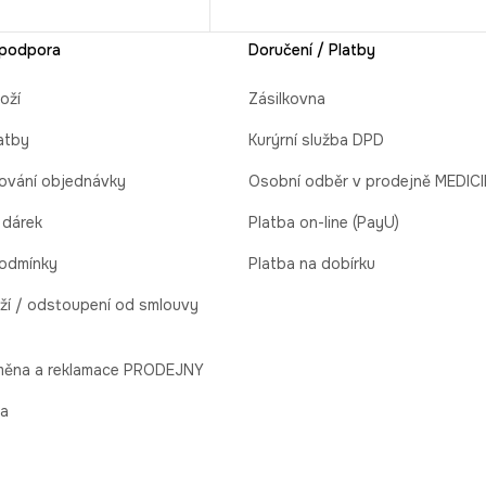
 podpora
Doručení / Platby
oží
Zásilkovna
atby
Kurýrní služba DPD
ování objednávky
Osobní odběr v prodejně MEDIC
 dárek
Platba on-line (PayU)
odmínky
Platba na dobírku
ží / odstoupení od smlouvy
ýměna a reklamace PRODEJNY
la