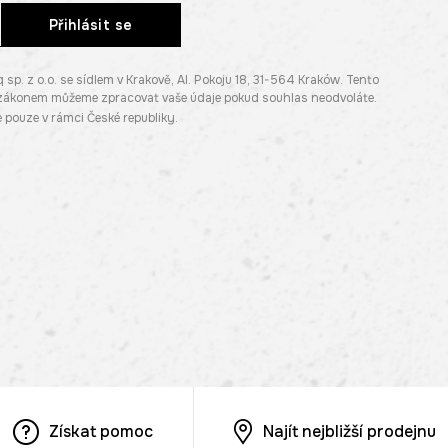
Přihlásit se
. z o.o. se sídlem v Krakově, Al. Pokoju 18, 31-564 Kraków. Tento
e zákonem můžeme zpracovat vaše údaje pokud souhlas neodvoláte.
pouze v rámci České republiky.
Získat pomoc
Najít nejbližší prodejnu