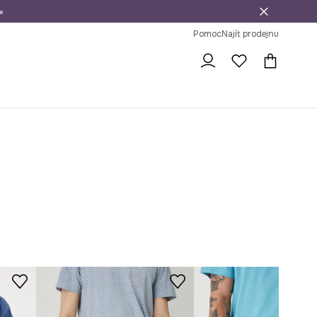
»
dní na vrácení zboží
Pomoc
Najít prodejnu