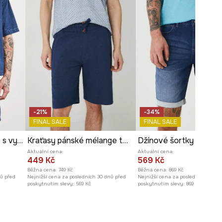
-21%
-34%
FINAL SALE
FINAL SALE
Šortky pánské džínové s vybledlým efektem
Kraťasy pánské mélange tmavomodrá barva
Aktuální cena:
Aktuální cena:
449 Kč
569 Kč
Běžná cena:
749 Kč
Běžná cena:
869 Kč
nů před
Nejnižší cena za posledních 30 dnů před
Nejnižší cena za posledních 30 dn
poskytnutím slevy:
569 Kč
poskytnutím slevy:
869 Kč