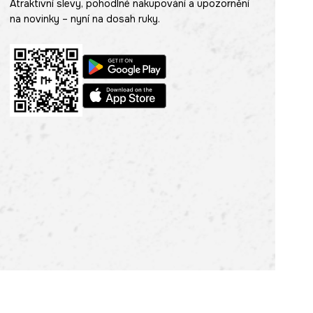
Atraktivní slevy, pohodlné nakupování a upozornění
na novinky – nyní na dosah ruky.