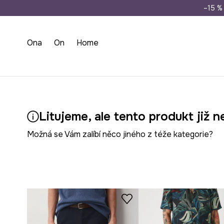
Doprava zdarma př
–15 % 
Ona
On
Home
Litujeme, ale tento produkt již n
Možná se Vám zalíbí něco jiného z téže kategorie?