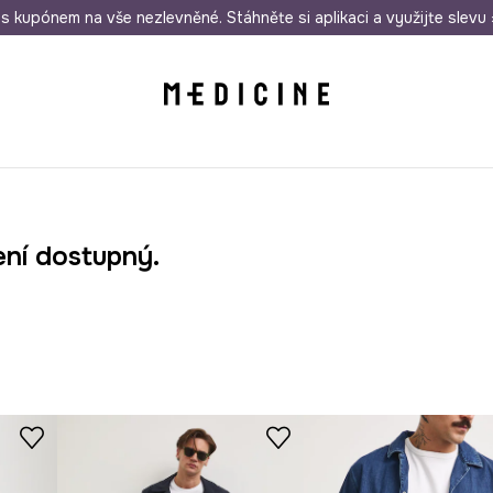
i nákupu nad 1 200 Kč
s kupónem na vše nezlevněné. Stáhněte si aplikaci a využijte slevu 
Odeslání i do 24 hodin
30 
ení dostupný.