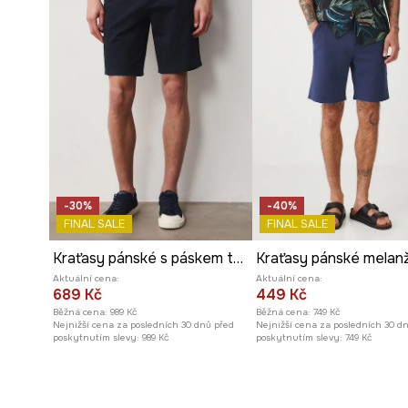
-30%
-40%
FINAL SALE
FINAL SALE
Kraťasy pánské s páskem tmavomodrá barva
Aktuální cena:
Aktuální cena:
689 Kč
449 Kč
Běžná cena:
989 Kč
Běžná cena:
749 Kč
Nejnižší cena za posledních 30 dnů před
Nejnižší cena za posledních 30 d
poskytnutím slevy:
989 Kč
poskytnutím slevy:
749 Kč