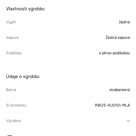
Vlastnosti výrobku
Výplň
žádná
Kapuce
Žádná kapuce
Podšívka
s plnou podšívkou
Údaje o výrobku
Barva
vícebarevná
ID produktu
RW25-KUD101-MLA
Výrobce