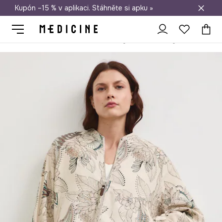
Kupón –15 % v aplikaci. Stáhněte si apku »
Doprava zdarma při nákupu nad 1 200 Kč
Medicine
Ona
Oblečení
Bundy
Krátké bundy