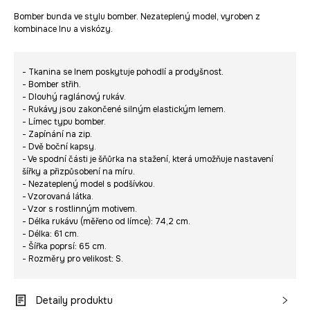
Bomber bunda ve stylu bomber. Nezateplený model, vyroben z
kombinace lnu a viskózy.
- Tkanina se lnem poskytuje pohodlí a prodyšnost.
- Bomber střih.
- Dlouhý raglánový rukáv.
- Rukávy jsou zakončené silným elastickým lemem.
- Límec typu bomber.
- Zapínání na zip.
- Dvě boční kapsy.
- Ve spodní části je šňůrka na stažení, která umožňuje nastavení
šířky a přizpůsobení na míru.
- Nezateplený model s podšívkou.
- Vzorovaná látka.
- Vzor s rostlinným motivem.
- Délka rukávu (měřeno od límce): 74,2 cm.
- Délka: 61 cm.
- Šířka poprsí: 65 cm.
- Rozměry pro velikost: S.
Detaily produktu