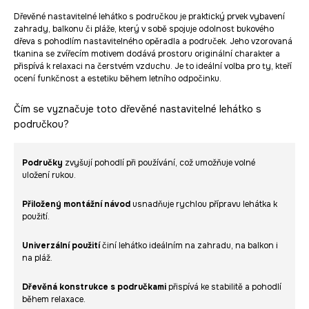
Dřevěné nastavitelné lehátko s područkou je praktický prvek vybavení
zahrady, balkonu či pláže, který v sobě spojuje odolnost bukového
dřeva s pohodlím nastavitelného opěradla a područek. Jeho vzorovaná
tkanina se zvířecím motivem dodává prostoru originální charakter a
přispívá k relaxaci na čerstvém vzduchu. Je to ideální volba pro ty, kteří
ocení funkčnost a estetiku během letního odpočinku.
Čím se vyznačuje toto dřevěné nastavitelné lehátko s
područkou?
Područky
zvyšují pohodlí při používání, což umožňuje volné
uložení rukou.
Přiložený montážní návod
usnadňuje rychlou přípravu lehátka k
použití.
Univerzální použití
činí lehátko ideálním na zahradu, na balkon i
na pláž.
Dřevěná konstrukce s područkami
přispívá ke stabilitě a pohodlí
během relaxace.