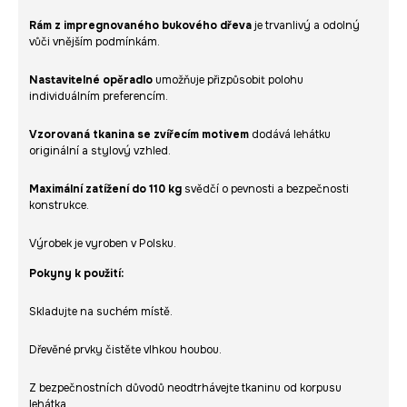
Rám z impregnovaného bukového dřeva
je trvanlivý a odolný
vůči vnějším podmínkám.
Nastavitelné opěradlo
umožňuje přizpůsobit polohu
individuálním preferencím.
Vzorovaná tkanina se zvířecím motivem
dodává lehátku
originální a stylový vzhled.
Maximální zatížení do 110 kg
svědčí o pevnosti a bezpečnosti
konstrukce.
Výrobek je vyroben v Polsku.
Pokyny k použití:
Skladujte na suchém místě.
Dřevěné prvky čistěte vlhkou houbou.
Z bezpečnostních důvodů neodtrhávejte tkaninu od korpusu
lehátka.