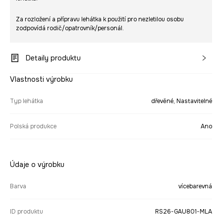
Za rozložení a přípravu lehátka k použití pro nezletilou osobu
zodpovídá rodič/opatrovník/personál.
Detaily produktu
Vlastnosti výrobku
Typ lehátka
dřevěné, Nastavitelné
Polská produkce
Ano
Údaje o výrobku
Barva
vícebarevná
ID produktu
RS26-GAU801-MLA