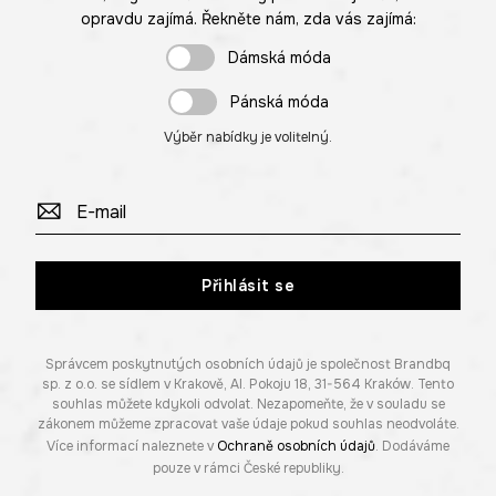
opravdu zajímá. Řekněte nám, zda vás zajímá:
Dámská móda
Pánská móda
Výběr nabídky je volitelný.
Přihlásit se
Správcem poskytnutých osobních údajů je společnost Brandbq
sp. z o.o. se sídlem v Krakově, Al. Pokoju 18, 31-564 Kraków. Tento
souhlas můžete kdykoli odvolat. Nezapomeňte, že v souladu se
zákonem můžeme zpracovat vaše údaje pokud souhlas neodvoláte.
Více informací naleznete v
Ochraně osobních údajů
. Dodáváme
pouze v rámci České republiky.