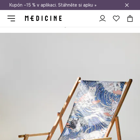
Kupón –15 % v aplikaci. Stáhněte si apku »
Doprava zdarma při nákupu nad 1 200 Kč
Medicine
Home
Životní styl a cestování
Na čerstvém vzduchu