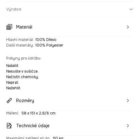
Výrobce
Materiál
Hlavní materiál
:
100% Dřevo
Další materiály
:
100% Polyester
Pokyny pro údržbu
:
Nebělit.
Nesušte v sušičce.
Nečistit chemicky.
Neprat.
Nežehlit.
Rozměry
Měření
:
58 x 151 x 2,8/6 cm
Technické údaje
Maximální zatížení až do
:
110 kg