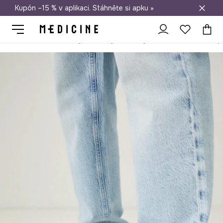
Kupón –15 % v aplikaci. Stáhněte si apku »
Doprava zdarma při nákupu nad 1 200 Kč
Medicine
On
Boty
Lifestyle a tenisky
Kožené sneakers boty