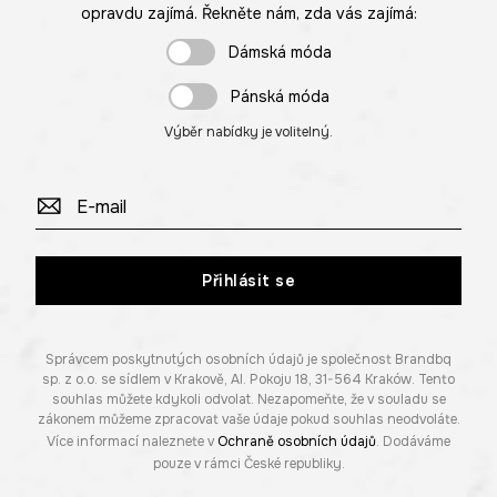
opravdu zajímá. Řekněte nám, zda vás zajímá:
Dámská móda
Pánská móda
Výběr nabídky je volitelný.
Přihlásit se
Správcem poskytnutých osobních údajů je společnost Brandbq
sp. z o.o. se sídlem v Krakově, Al. Pokoju 18, 31-564 Kraków. Tento
souhlas můžete kdykoli odvolat. Nezapomeňte, že v souladu se
zákonem můžeme zpracovat vaše údaje pokud souhlas neodvoláte.
Více informací naleznete v
Ochraně osobních údajů
. Dodáváme
pouze v rámci České republiky.