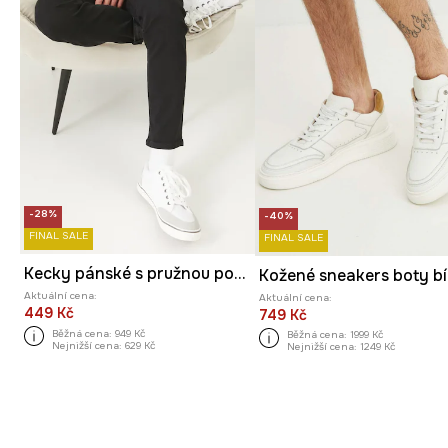
-28%
-40%
FINAL SALE
FINAL SALE
Kecky pánské s pružnou podrážkou bílá barva
Aktuální cena:
Aktuální cena:
449 Kč
749 Kč
Běžná cena:
949 Kč
Běžná cena:
1999 Kč
Nejnižší cena:
629 Kč
Nejnižší cena:
1249 Kč