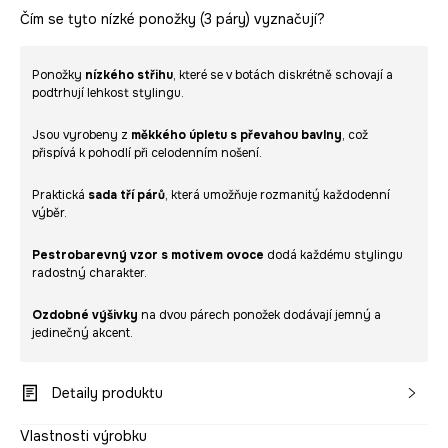
Čím se tyto nízké ponožky (3 páry) vyznačují?
Ponožky
nízkého střihu
, které se v botách diskrétně schovají a
podtrhují lehkost stylingu.
Jsou vyrobeny z
měkkého úpletu s převahou bavlny
, což
přispívá k pohodlí při celodenním nošení.
Praktická
sada tří párů
, která umožňuje rozmanitý každodenní
výběr.
Pestrobarevný vzor s motivem ovoce
dodá každému stylingu
radostný charakter.
Ozdobné výšivky
na dvou párech ponožek dodávají jemný a
jedinečný akcent.
Detaily produktu
Vlastnosti výrobku