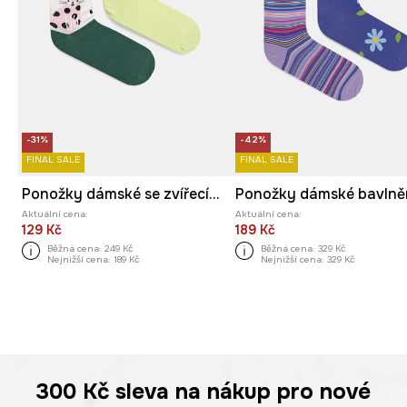
-31%
-42%
FINAL SALE
FINAL SALE
Ponožky dámské se zvířecím vzorem 2-pack
Aktuální cena:
Aktuální cena:
129 Kč
189 Kč
Běžná cena:
249 Kč
Běžná cena:
329 Kč
Nejnižší cena:
189 Kč
Nejnižší cena:
329 Kč
300 Kč
sleva na nákup pro nové