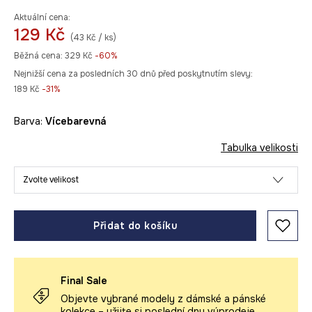
Aktuální cena:
129 Kč
(43 Kč / ks)
Běžná cena:
329 Kč
-60%
Nejnižší cena za posledních 30 dnů před poskytnutím slevy:
189 Kč
 -31%
Barva:
vícebarevná
Tabulka velikosti
Zvolte velikost
Přidat do košíku
Final Sale
Objevte vybrané modely z dámské a pánské
kolekce – užijte si poslední dny výprodeje.