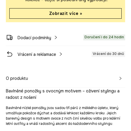
Zobrazit více »
Doručení i do 24 hodin
Dodací podmínky
Vrácení do 30 dnů
Vrácení a reklamace
O produktu
Bavlněné ponožky s ovocným motivem – oživení stylingu a
radost z nošení
Bavlněné nízké ponožky jsou sadou tří párů z měkkého úpletu, který
umožňuje pokožce dýchat a dodává lehkost každému kroku. Jejich
barevný design s motivem ovoce z nich činí skvělou volbu pro ležérní
letní outfity a vnáší radostný akcent do každodenního stylingu.