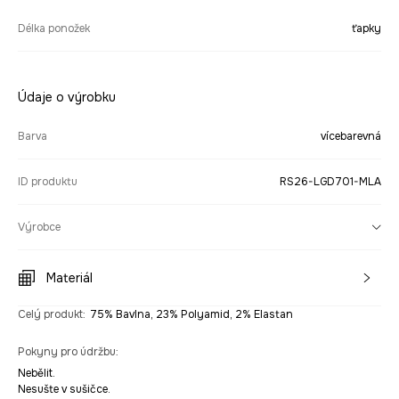
Délka ponožek
ťapky
Údaje o výrobku
Barva
vícebarevná
ID produktu
RS26-LGD701-MLA
Výrobce
Materiál
Celý produkt
:
75% Bavlna, 23% Polyamid, 2% Elastan
Pokyny pro údržbu
:
Nebělit.
Nesušte v sušičce.