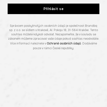
Přihlásit se
Správcem poskytnutých osobních údajů je společnost Brandbq
sp. z o.o. se sídlem v Krakově, Al. Pokoju 18, 31-564 Kraków. Tento
souhlas můžete kdykoli odvolat. Nezapomeňte, že v souladu se
zákonem můžeme zpracovat vaše údaje pokud souhlas neodvoláte.
Více informací naleznete v
Ochraně osobních údajů
. Dodáváme
pouze v rámci České republiky.