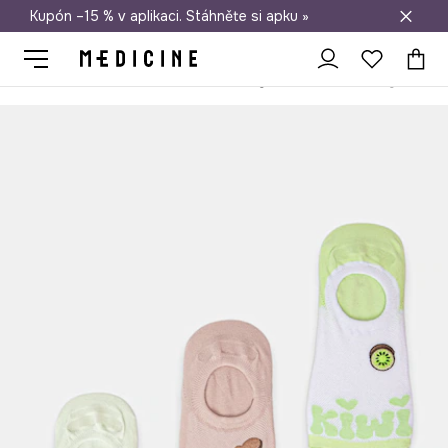
Kupón –15 % v aplikaci. Stáhněte si apku »
Doprava zdarma při nákupu nad 1 200 Kč
Medicine
Ona
Oblečení
Ponožky
Kotníkové ponožky dámské