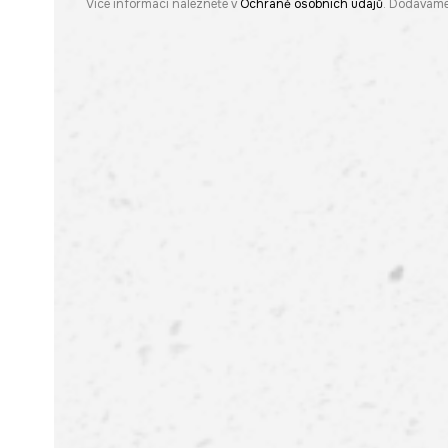
Více informací naleznete v
Ochraně osobních údajů
. Dodáváme 