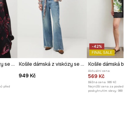
Délka
:
71 cm
Šířka podpaží
:
56 cm
Modelka na fotografii je vysoká
180 cm a má na sebe velikost S
Prohlédněte si rozměry
produktu
-42%
FINAL SALE
Košile dámská z viskózy se vzorem
Košile dámská z viskózy se vzorem
Košile dámská bavlně
Aktuální cena:
949 Kč
569 Kč
Běžná cena:
989 Kč
nů před
Nejnižší cena za posledních 30 
poskytnutím slevy:
989 Kč