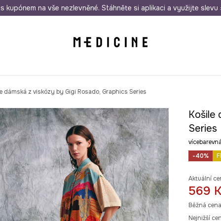
i nákupu nad 1 200 Kč
s kupónem na vše nezlevněné. Stáhněte si aplikaci a využijte slevu 
Odeslání i do 24 hodin
30 
le dámská z viskózy by Gigi Rosado, Graphics Series
Košile 
Series
vícebarev
-40%
F
Aktuální ce
569 
Běžná cena
Nejnižší ce