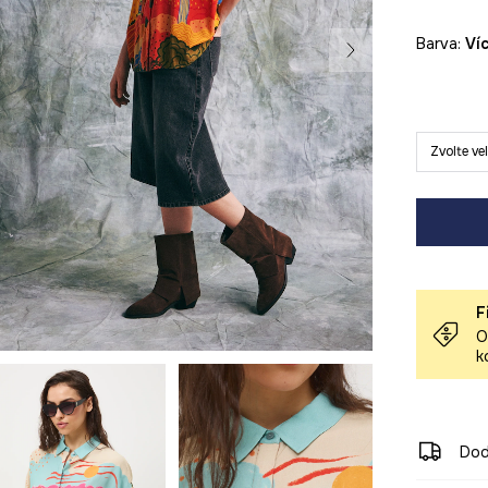
Barva:
v
Zvolte ve
F
O
k
Dod