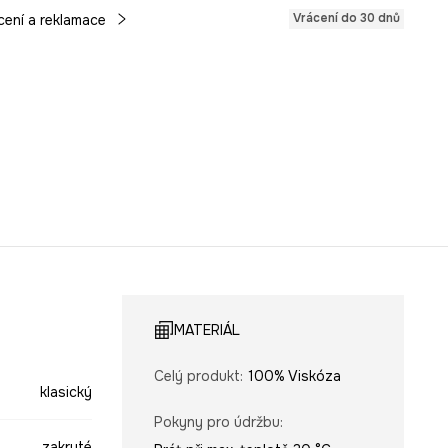
Vrácení do 30 dnů
cení a reklamace
MATERIÁL
Celý produkt
:
100% Viskóza
klasický
Pokyny pro údržbu
:
zakryté