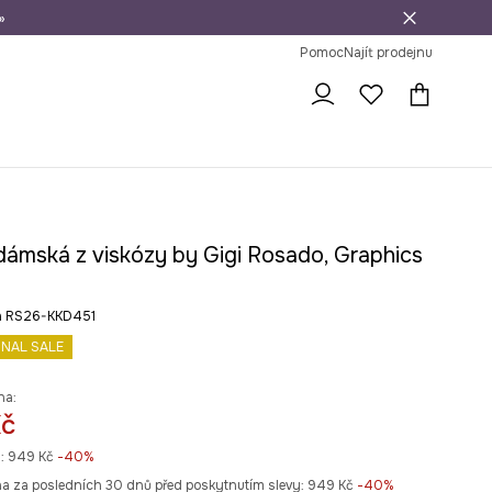
»
dní na vrácení zboží
Pomoc
Najít prodejnu
dámská z viskózy by Gigi Rosado, Graphics
ná RS26-KKD451
INAL SALE
na:
Kč
:
949 Kč
-40%
na za posledních 30 dnů před poskytnutím slevy:
949 Kč
 -40%