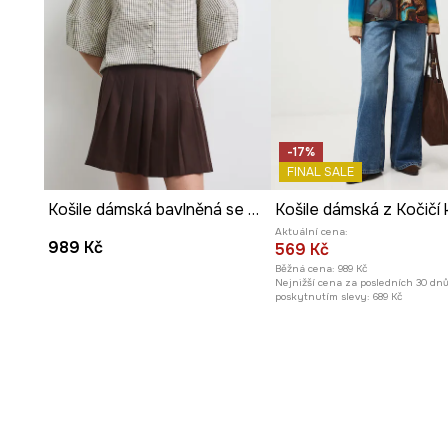
Skryté zapínání na knoflíky pod légou
zachovává estet
narušovalo vzor.
Hladká struktura látky
příjemně obepíná pokožku
a pos
-17%
FINAL SALE
Košile dámská bavlněná se zvířecím vzorem
Aktuální cena:
989 Kč
569 Kč
Běžná cena:
989 Kč
Nejnižší cena za posledních 30 dn
poskytnutím slevy:
689 Kč