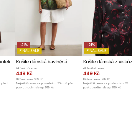
ický vzhled
, aniž by
kytuje jemný dotek.
-21%
-21%
FINAL SALE
FINAL SALE
Košile dámská z Kočičí kolekce
Košile dámská bavlněná
Aktuální cena:
Aktuální cena:
449 Kč
449 Kč
Běžná cena:
989 Kč
Běžná cena:
989 Kč
ů před
Nejnižší cena za posledních 30 dnů před
Nejnižší cena za posledních 30 d
poskytnutím slevy:
569 Kč
poskytnutím slevy:
569 Kč