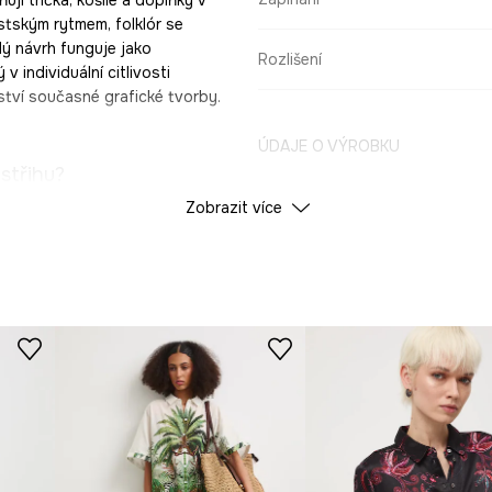
stským rytmem, folklór se
dý návrh funguje jako
Rozlišení
individuální citlivosti
ství současné grafické tvorby.
ÚDAJE O VÝROBKU
střihu?
Zobrazit více
Kolekce
Grafika
–
í při nošení.
Barva
 mu nadčasový
ID produktu
RS26
ná
pro pokožku.
Výrobce
a zdůrazňují ležérní