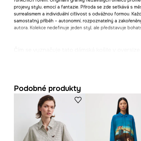
projevy stylu, emocí a fantazie. Příroda se zde setkává s mě
surrealismem a individuální citlivost s odvážnou formou. Kaž
samostatný příběh – autonomní, rozpoznatelný a zakořeněný v 
autora. Kolekce nedefinuje jeden styl, ale představuje bohat
Čím se vyznačuje tato dámská košile v oversize 
Oversize střih
volně sedí na postavě
a zajišťuje pohodl
Podobné produkty
Klasický límeček
elegantně doplňuje styling
a dodává
charakter.
Vyrobená ze 100% viskózy,
je měkká, lehká a prodyš
Krátké rukávy se sníženou linií ramen
dodávají lehkost
styl.