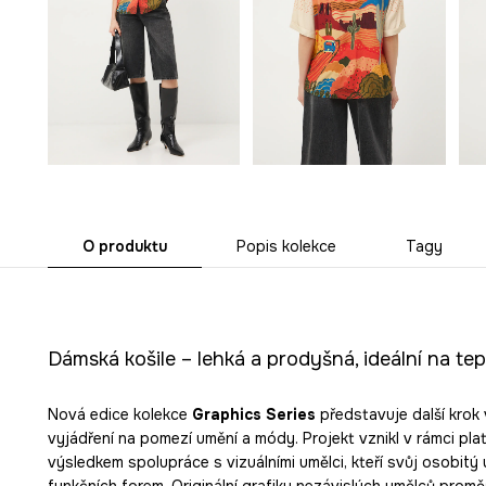
O produktu
Popis kolekce
Tagy
Dámská košile – lehká a prodyšná, ideální na te
Nová edice kolekce
Graphics Series
představuje další krok 
vyjádření na pomezí umění a módy. Projekt vznikl v rámci pla
výsledkem spolupráce s vizuálními umělci, kteří svůj osobitý
funkčních forem. Originální grafiky nezávislých umělců proměňu