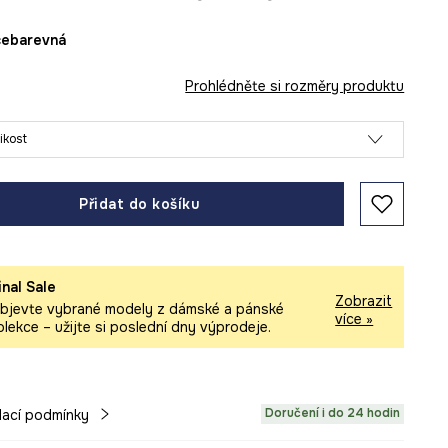
ícebarevná
Prohlédněte si rozměry produktu
likost
Přidat do košíku
inal Sale
Zobrazit
bjevte vybrané modely z dámské a pánské
více »
olekce – užijte si poslední dny výprodeje.
Doručení i do 24 hodin
ací podmínky