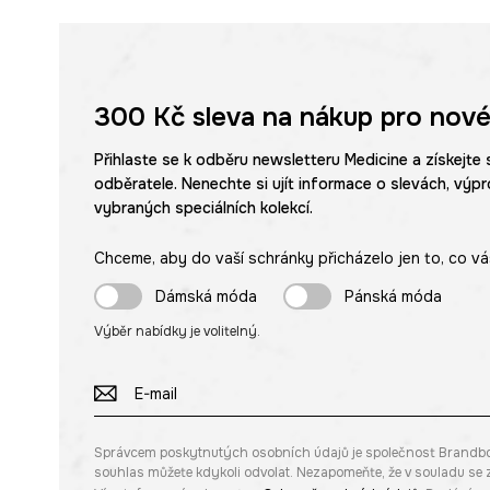
300 Kč
sleva na nákup pro nové
Přihlaste se k odběru newsletteru Medicine a získejte 
odběratele. Nenechte si ujít informace o slevách, výpr
vybraných speciálních kolekcí.
Chceme, aby do vaší schránky přicházelo jen to, co vá
Dámská móda
Pánská móda
Výběr nabídky je volitelný.
Správcem poskytnutých osobních údajů je společnost Brandbq sp
souhlas můžete kdykoli odvolat. Nezapomeňte, že v souladu s