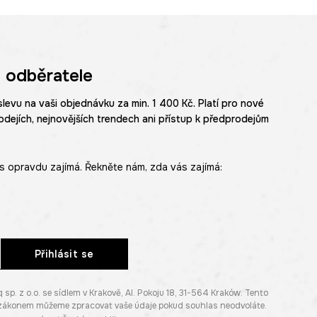
 odběratele
slevu na vaši objednávku za min. 1 400 Kč. Platí pro nové
odejích, nejnovějších trendech ani přístup k předprodejům
s opravdu zajímá. Řekněte nám, zda vás zajímá:
Přihlásit se
. z o.o. se sídlem v Krakově, Al. Pokoju 18, 31-564 Kraków. Tento
e zákonem můžeme zpracovat vaše údaje pokud souhlas neodvoláte.