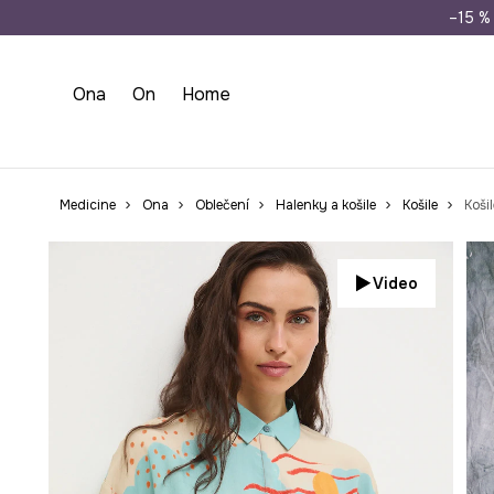
Doprava zdarma př
–15 % 
Ona
On
Home
Medicine
Ona
Oblečení
Halenky a košile
Košile
Koši
Video