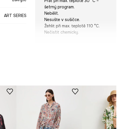
Prát při max. teplotě 30 °C –
šetrný program.
Nebělit.
ART SERIES
Nesušte v sušičce.
Žehlit při max. teplotě 110 °C.
Nečistit chemicky.
STŘIH
 Polska 2026
 Gigi Rosado
Rukáv
:
krátký
Výstřih
:
S límečkem
vícebarevná
Typ rukávu
:
se sníženou linií
ramen
Střih
:
Oversize
-KKD451-MLA
ROZMĚRY
Míry uvedené pro velikost
:
S.