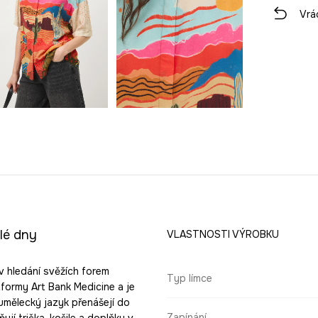
Vrá
plé dny
VLASTNOSTI VÝROBKU
v hledání svěžích forem
Typ límce
tformy Art Bank Medicine a je
 umělecký jazyk přenášejí do
Zapínání
jí trička, košile a doplňky v