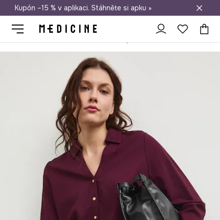
Kupón –15 % v aplikaci. Stáhněte si apku »
Doprava zdarma při nákupu nad 1 200 Kč
Medicine
Ona
Oblečení
Halenky a košile
Košile