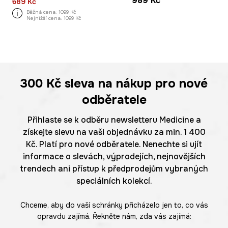
989 Kč
689 Kč
Běžná cena:
1099 Kč
Nejnižší cena:
1099 Kč
300 Kč
sleva na nákup pro nové
odběratele
Přihlaste se k odběru newsletteru Medicine a
získejte slevu na vaši objednávku za min. 1 400
Kč. Platí pro nové odběratele. Nenechte si ujít
informace o slevách, výprodejích, nejnovějších
trendech ani přístup k předprodejům vybraných
speciálních kolekcí.
Chceme, aby do vaší schránky přicházelo jen to, co vás
opravdu zajímá. Řekněte nám, zda vás zajímá: