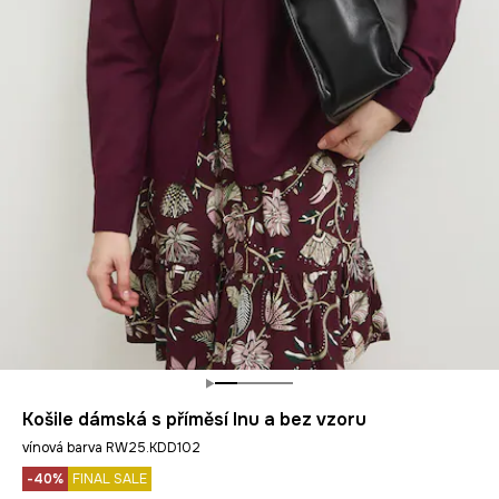
Košile dámská s příměsí lnu a bez vzoru
vínová barva RW25.KDD102
-40%
FINAL SALE