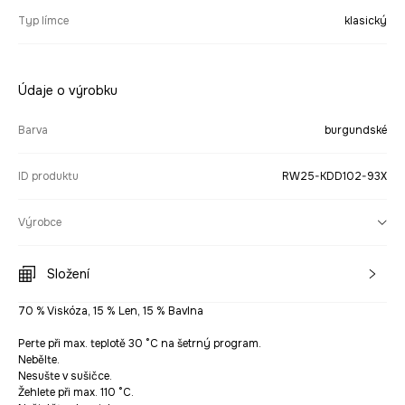
Typ límce
klasický
Údaje o výrobku
Barva
burgundské
ID produktu
RW25-KDD102-93X
Výrobce
Složení
70 % Viskóza, 15 % Len, 15 % Bavlna
Perte při max. teplotě 30 °C na šetrný program.
Nebělte.
Nesušte v sušičce.
Žehlete při max. 110 °C.