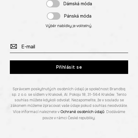
Dámská móda
Pánská móda
Výběr nabídky je volitelný.
Přihlásit se
Správcem poskytnutých osobních údajů je společnost Brandbq
sp. z o.o. se sídlem v Krakově, Al. Pokoju 18, 31-564 Kraków. Tento
souhlas můžete kdykoli odvolat. Nezapomeňte, že v souladu se
zákonem můžeme zpracovat vaše údaje pokud souhlas neodvoláte.
Více informací naleznete v
Ochraně osobních údajů
. Dodáváme
pouze v rámci České republiky.