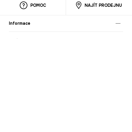
POMOC
NAJÍT PRODEJNU
Informace
O nás
Mobilní aplikace
Podmínky pro prezentaci zboží
Blog
Kontakt
Bezpečnost
Cooperation
Nahlašování porušení (whistleblowing)
Kariéra