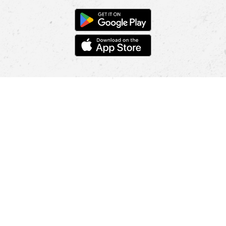
POMOC
NAJÍT PRODEJNU
Informace
O nás
Mobilní aplikace
Podmínky pro prezentaci zboží
Blog