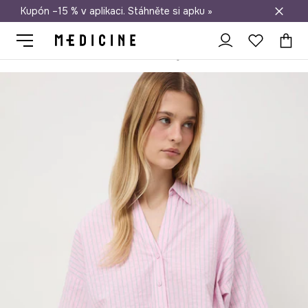
Kupón –15 % v aplikaci. Stáhněte si apku »
Doprava zdarma při nákupu nad 1 200 Kč
Medicine
Ona
Oblečení
Halenky a košile
Košile