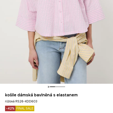
košile dámská bavlněná s elastanem
růžová RS26-KDD603
-42%
FINAL SALE