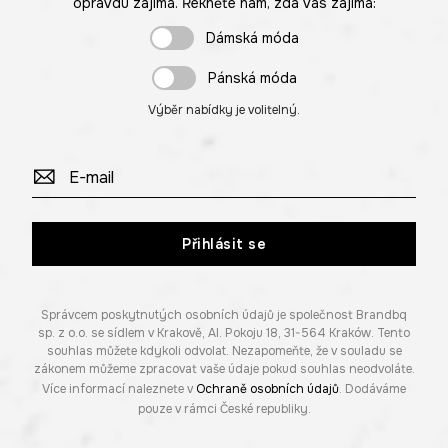
opravdu zajímá. Řekněte nám, zda vás zajímá:
Dámská móda
Pánská móda
Výběr nabídky je volitelný.
Přihlásit se
Správcem poskytnutých osobních údajů je společnost Brandbq
sp. z o.o. se sídlem v Krakově, Al. Pokoju 18, 31-564 Kraków. Tento
souhlas můžete kdykoli odvolat. Nezapomeňte, že v souladu se
zákonem můžeme zpracovat vaše údaje pokud souhlas neodvoláte.
Více informací naleznete v
Ochraně osobních údajů
. Dodáváme
pouze v rámci České republiky.