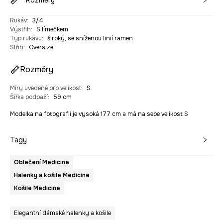
Rozměry
Rukáv
:
3/4
Výstřih
:
S límečkem
Typ rukávu
:
široký, se sníženou linií ramen
Střih
:
Oversize
Rozměry
Míry uvedené pro velikost
:
S.
Šířka podpaží
:
59 cm
Modelka na fotografii je vysoká 177 cm a má na sebe velikost S
Tagy
Oblečení Medicine
Halenky a košile Medicine
Košile Medicine
Elegantní dámské halenky a košile