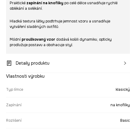
Praktické
zapínání na knoflíky
po celé délce usnadňuje rychlé
oblékání a svlékání.
Hladká textura látky podtrhuje jemnost vzoru a usnadňuje
vytváření sladěných outfitů.
Módní
proužkovaný vzor
dodává košili dynamiku, opticky
prodlužuje postavu a obohacuje styl.
Detaily produktu
Vlastnosti výrobku
Typ límce
klasický
Zapínání
na knoflíky
Rozlišení
Basic