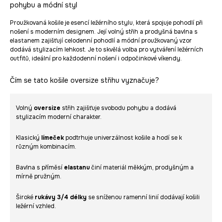
pohybu a módní styl
Proužkovaná košile je esencí ležérního stylu, která spojuje pohodlí při
nošení s moderním designem. Její volný střih a prodyšná bavlna s
elastanem zajišťují celodenní pohodlí a módní proužkovaný vzor
dodává stylizacím lehkost. Je to skvělá volba pro vytváření ležérních
outfitů, ideální pro každodenní nošení i odpočinkové víkendy.
Čím se tato košile oversize střihu vyznačuje?
Volný
oversize
střih zajišťuje svobodu pohybu a dodává
stylizacím moderní charakter.
Klasický
límeček
podtrhuje univerzálnost košile a hodí se k
různým kombinacím.
Bavlna s příměsí
elastanu
činí materiál měkkým, prodyšným a
mírně pružným.
Široké
rukávy 3/4 délky
se sníženou ramenní linií dodávají košili
ležérní vzhled.