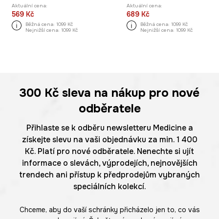
Aktuální cena:
Aktuální cena:
569 Kč
689 Kč
Běžná cena:
1099 Kč
Běžná cena:
1099 Kč
Nejnižší cena:
1099 Kč
Nejnižší cena:
1099 Kč
300 Kč
sleva na nákup pro nové
odběratele
Přihlaste se k odběru newsletteru Medicine a
získejte slevu na vaši objednávku za min. 1 400
Kč. Platí pro nové odběratele. Nenechte si ujít
informace o slevách, výprodejích, nejnovějších
trendech ani přístup k předprodejům vybraných
speciálních kolekcí.
Chceme, aby do vaší schránky přicházelo jen to, co vás