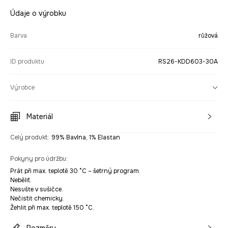
Údaje o výrobku
Barva
růžová
ID produktu
RS26-KDD603-30A
Výrobce
Materiál
Celý produkt
:
99% Bavlna, 1% Elastan
Pokyny pro údržbu
:
Prát při max. teplotě 30 °C – šetrný program.
Nebělit.
Nesušte v sušičce.
Nečistit chemicky.
Žehlit při max. teplotě 150 °C.