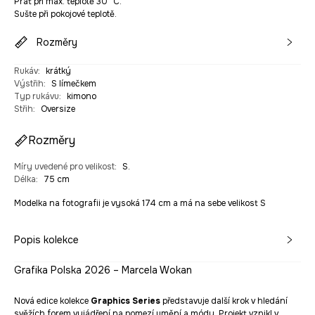
Prát při max. teplotě 30 °C.
Sušte při pokojové teplotě.
Rozměry
Rukáv
:
krátký
Výstřih
:
S límečkem
Typ rukávu
:
kimono
Střih
:
Oversize
Rozměry
Míry uvedené pro velikost
:
S.
Délka
:
75 cm
Modelka na fotografii je vysoká 174 cm a má na sebe velikost S
Popis kolekce
Grafika Polska 2026 – Marcela Wokan
Nová edice kolekce
Graphics Series
představuje další krok v hledání
svěžích forem vyjádření na pomezí umění a módy. Projekt vznikl v