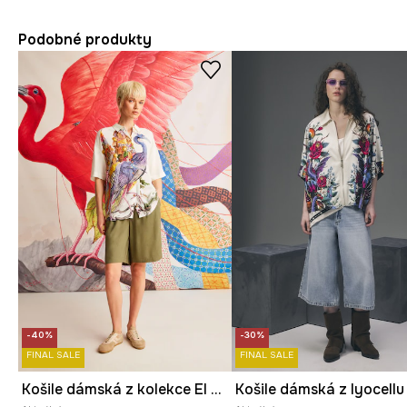
Podobné produkty
-40%
-30%
FINAL SALE
FINAL SALE
Košile dámská z kolekce El Gato Chimney x Medicine více barev