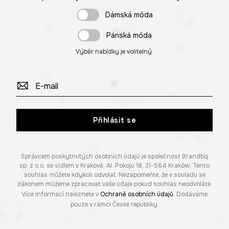
Dámská móda
Pánská móda
Výběr nabídky je volitelný.
Přihlásit se
Správcem poskytnutých osobních údajů je společnost Brandbq
sp. z o.o. se sídlem v Krakově, Al. Pokoju 18, 31-564 Kraków. Tento
souhlas můžete kdykoli odvolat. Nezapomeňte, že v souladu se
zákonem můžeme zpracovat vaše údaje pokud souhlas neodvoláte.
Více informací naleznete v
Ochraně osobních údajů
. Dodáváme
pouze v rámci České republiky.