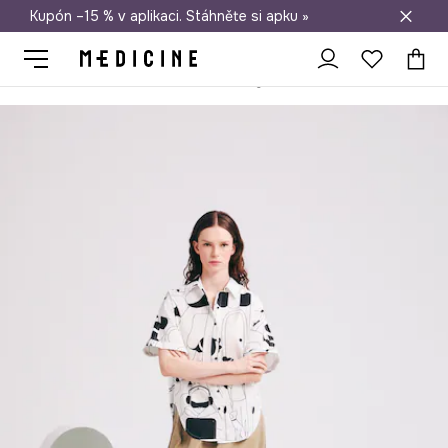
Kupón –15 % v aplikaci. Stáhněte si apku »
Doprava zdarma při nákupu nad 1 200 Kč
Medicine
Ona
Oblečení
Halenky a košile
Košile