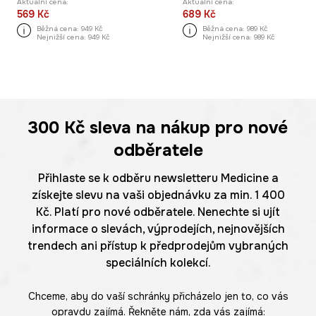
Aktuální cena:
Aktuální cena:
569 Kč
689 Kč
Běžná cena:
949 Kč
Běžná cena:
989 Kč
Nejnižší cena:
949 Kč
Nejnižší cena:
989 Kč
300 Kč
sleva na nákup pro nové
odběratele
Přihlaste se k odběru newsletteru Medicine a
získejte slevu na vaši objednávku za min. 1 400
Kč. Platí pro nové odběratele. Nenechte si ujít
informace o slevách, výprodejích, nejnovějších
trendech ani přístup k předprodejům vybraných
speciálních kolekcí.
Chceme, aby do vaší schránky přicházelo jen to, co vás
opravdu zajímá. Řekněte nám, zda vás zajímá: