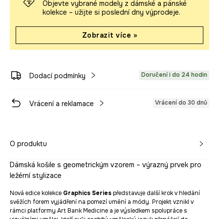
Objevte vybrané modely z dámské a pánské
kolekce – užijte si poslední dny výprodeje.
Zobrazit více »
Doručení i do 24 hodin
Dodací podmínky
Vrácení do 30 dnů
Vrácení a reklamace
O produktu
Dámská košile s geometrickým vzorem – výrazný prvek pro
ležérní stylizace
Nová edice kolekce
Graphics Series
představuje další krok v hledání
svěžích forem vyjádření na pomezí umění a módy. Projekt vznikl v
rámci platformy Art Bank Medicine a je výsledkem spolupráce s