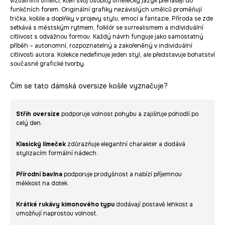
vizuálními umělci, kteří svůj osobitý umělecký jazyk přenášejí do
funkčních forem. Originální grafiky nezávislých umělců proměňují
trička, košile a doplňky v projevy stylu, emocí a fantazie. Příroda se zde
setkává s městským rytmem, folklór se surrealismem a individuální
citlivost s odvážnou formou. Každý návrh funguje jako samostatný
příběh – autonomní, rozpoznatelný a zakořeněný v individuální
citlivosti autora. Kolekce nedefinuje jeden styl, ale představuje bohatství
současné grafické tvorby.
Čím se tato dámská oversize košile vyznačuje?
Střih oversize
podporuje volnost pohybu a zajišťuje pohodlí po
celý den.
Klasický límeček
zdůrazňuje elegantní charakter a dodává
stylizacím formální nádech.
Přírodní bavlna
podporuje prodyšnost a nabízí příjemnou
měkkost na dotek.
Krátké rukávy kimonového typu
dodávají postavě lehkost a
umožňují naprostou volnost.