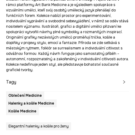
rámci platformy Art Bank Medicine a je výsledkem spolupráce s
vizuálními umělci, kteří svůj osobitý umělecký jazyk přenášejí do
funkčních forem. Kolekce nabízí prostor pro experimentování,
individuální vyprávění a svobodné sebevyjádření, v němž se oděv stává
nositelem významu. Ilustrátoři, grafici a digitální umělci přizvaní ke
spolupráci vytvořili návrhy plné symboliky a rozmanitých inspirací.
Originální grafiky nezávislých umělců proměňují trička, košile a
doplňky v projevy stylu, emocí a fantazie. Příroda se zde setkává s
městským rytmem, folklór se surrealismem a individuální citlivost s
odvážnou formou. Každý návrh funguje jako samostatný příběh –
autonomní, rozpoznatelný a zakořeněný v individuální citlivosti autora.
Kolekce nedefinuje jeden styl, ale představuje bohatství současné
grafické tvorby.
Tagy
Oblečení Medicine
Halenky a košile Medicine
Košile Medicine
Elegantní halenky a košile pro ženy