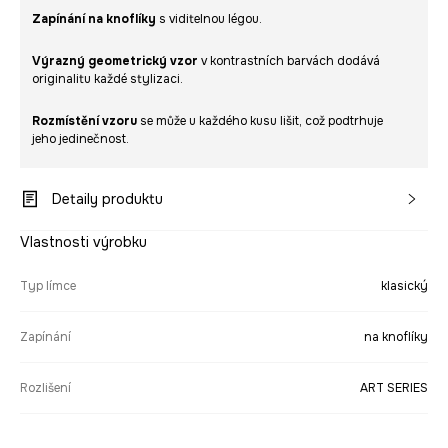
Zapínání na knoflíky
s viditelnou légou.
Výrazný geometrický vzor
v kontrastních barvách dodává
originalitu každé stylizaci.
Rozmístění vzoru
se může u každého kusu lišit, což podtrhuje
jeho jedinečnost.
Detaily produktu
Vlastnosti výrobku
Typ límce
klasický
Zapínání
na knoflíky
Rozlišení
ART SERIES