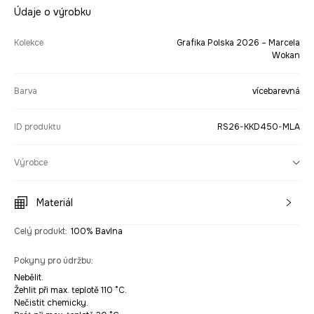
Údaje o výrobku
Kolekce
Grafika Polska 2026 – Marcela
Wokan
Barva
vícebarevná
ID produktu
RS26-KKD450-MLA
Výrobce
Materiál
Celý produkt
:
100% Bavlna
Pokyny pro údržbu
:
Nebělit.
Žehlit při max. teplotě 110 °C.
Nečistit chemicky.