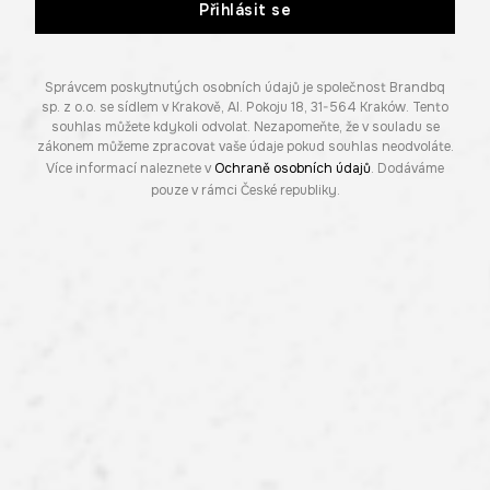
Přihlásit se
Správcem poskytnutých osobních údajů je společnost Brandbq
sp. z o.o. se sídlem v Krakově, Al. Pokoju 18, 31-564 Kraków. Tento
souhlas můžete kdykoli odvolat. Nezapomeňte, že v souladu se
zákonem můžeme zpracovat vaše údaje pokud souhlas neodvoláte.
Více informací naleznete v
Ochraně osobních údajů
. Dodáváme
pouze v rámci České republiky.