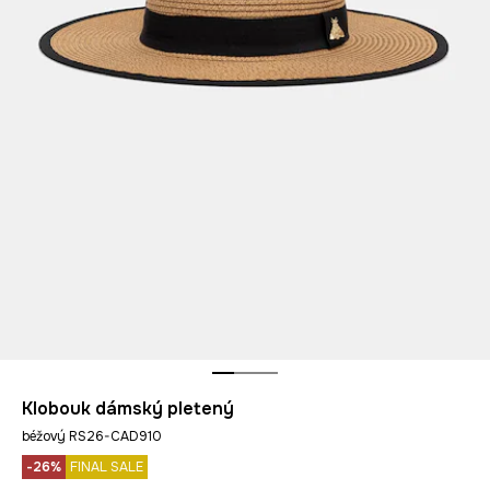
Klobouk dámský pletený
béžový RS26-CAD910
-26%
FINAL SALE