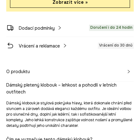
Zobrazit více »
Doručení i do 24 hodin
Dodací podmínky
Vrácení do 30 dnů
Vrácení a reklamace
O produktu
Dámský pletený klobouk – lehkost a pohodlí v letních
outfitech
Dámský klobouk je stylová pokrývka hlavy, která dokonale chrání před
sluncem a zároveň dodává eleganci každému outfitu. Je ideální volbou
pro slunečné dny, doplní jak ležérní, tak i sofistikovanější letní
komplety. Jeho lehká konstrukce zajišťuje volnost nošení a promyšlené
detaily podtrhují jeho unikátní charakter.
Čím se vyznačuje tento dámský klobouk?