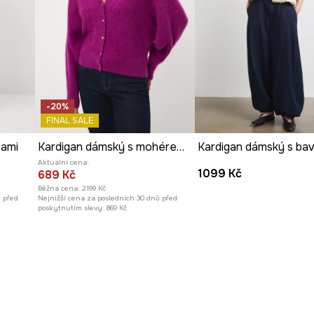
-20%
FINAL SALE
sami
Kardigan dámský s mohérem a vlnou
Aktuální cena:
1099 Kč
689 Kč
Běžná cena:
2199 Kč
ů před
Nejnižší cena za posledních 30 dnů před
poskytnutím slevy:
869 Kč