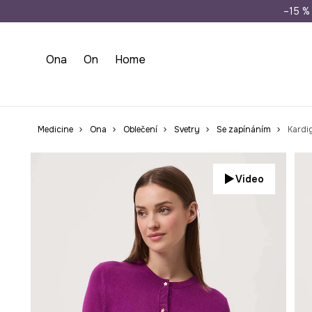
Doprava zdarma př
–15 % 
Ona
On
Home
Medicine
Ona
Oblečení
Svetry
Se zapínáním
Kardi
Video