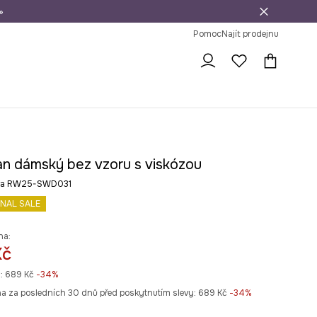
»
dní na vrácení zboží
Pomoc
Najít prodejnu
an dámský bez vzoru s viskózou
arva RW25-SWD031
INAL SALE
na:
Kč
:
689 Kč
-34%
na za posledních 30 dnů před poskytnutím slevy:
689 Kč
 -34%