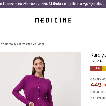
i nákupu nad 1 200 Kč
s kupónem na vše nezlevněné. Stáhněte si aplikaci a využijte slevu 
Odeslání i do 24 hodin
30 
gan dámský bez vzoru s viskózou
Kardig
fialová b
-34%
F
Aktuální ce
449 
Běžná cena
Nejnižší ce