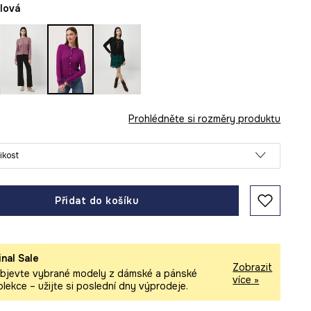
alová
Prohlédněte si rozměry produktu
likost
Přidat do košíku
inal Sale
Zobrazit
bjevte vybrané modely z dámské a pánské
více »
olekce – užijte si poslední dny výprodeje.