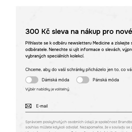
300 Kč
sleva na nákup pro nové
Přihlaste se k odběru newsletteru Medicine a získejte 
odběratele. Nenechte si ujít informace o slevách, výpr
vybraných speciálních kolekcí.
Chceme, aby do vaší schránky přicházelo jen to, co vá
Dámská móda
Pánská móda
Výběr nabídky je volitelný.
Správcem poskytnutých osobních údajů je společnost Brandbq sp
souhlas můžete kdykoli odvolat. Nezapomeňte, že v souladu s