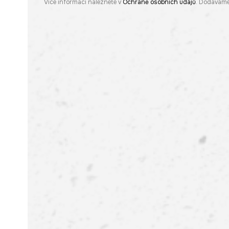
Více informací naleznete v
Ochraně osobních údajů
. Dodáváme 