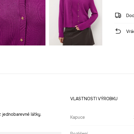
Dod
Vrá
VLASTNOSTI VÝROBKU
z jednobarevné látky.
Kapuce
Rozlišení