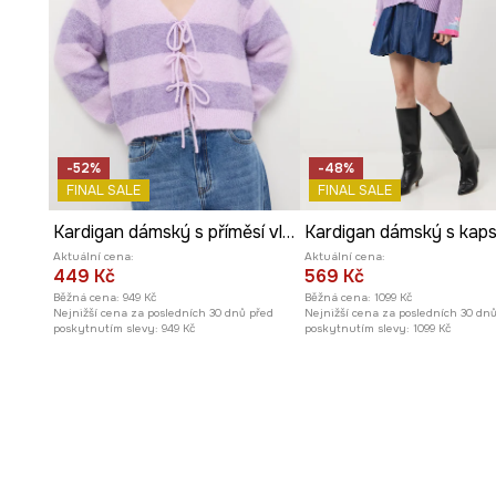
-52%
-48%
FINAL SALE
FINAL SALE
Kardigan dámský s příměsí vlny
Kardigan dámský s kap
Aktuální cena:
Aktuální cena:
449 Kč
569 Kč
Běžná cena:
949 Kč
Běžná cena:
1099 Kč
Nejnižší cena za posledních 30 dnů před
Nejnižší cena za posledních 30 dn
poskytnutím slevy:
949 Kč
poskytnutím slevy:
1099 Kč