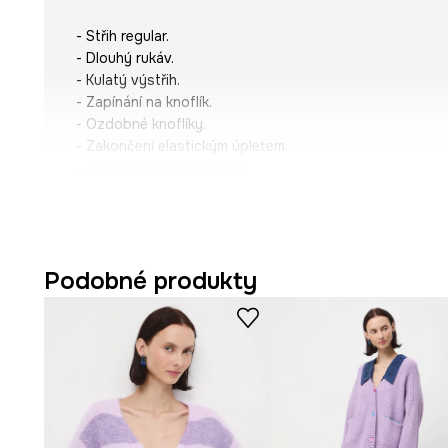
- Střih regular.
- Dlouhý rukáv.
- Kulatý výstřih.
- Zapínání na knoflík.
- Ozdobné knoflíky.
- Zakončení elastickým úpletem.
- Jednobarevná pletenina.
- Délka rukávu: 60 cm.
- Délka: 55 cm.
- Šířka poprsí: 50 cm.
- Rozměry pro velikost: S.
Podobné produkty