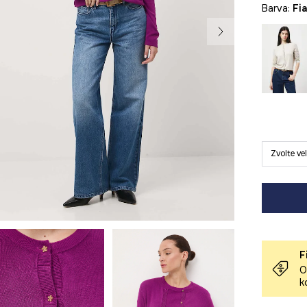
Barva:
fi
Zvolte ve
F
O
k