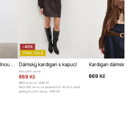
Prohlédněte si rozměry
produktu
-40%
FINAL SALE
Kardigan dámský s bavlnou ažurový
Dámský kardigan s kapucí
Aktuální cena:
869 Kč
869 Kč
Běžná cena:
1449 Kč
Nejnižší cena za posledních 30 dnů před
poskytnutím slevy:
1449 Kč