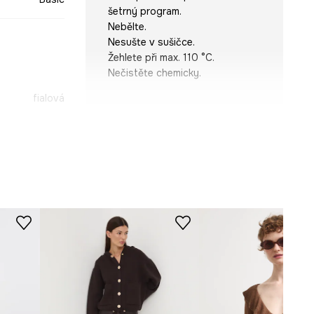
šetrný program.
Nebělte.
Nesušte v sušičce.
Žehlete při max. 110 °C.
Nečistěte chemicky.
fialová
STŘIH
SWD031-44X
Rukáv
:
dlouhý
Výstřih
:
kulatý
Střih
:
Regular fit
ROZMĚRY
Modelka na fotografii je vysoká
175 cm a má na sebe velikost S