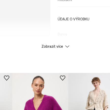
ÚDAJE O VÝROBKU
Barva
Zobrazit více
ID produktu
RW25-
Výrobce