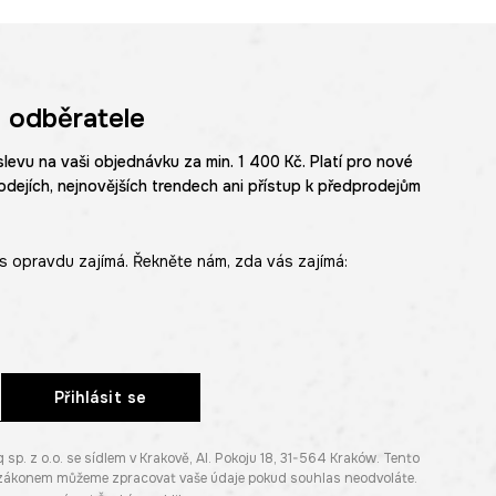
 odběratele
slevu na vaši objednávku za min. 1 400 Kč. Platí pro nové
odejích, nejnovějších trendech ani přístup k předprodejům
s opravdu zajímá. Řekněte nám, zda vás zajímá:
Přihlásit se
. z o.o. se sídlem v Krakově, Al. Pokoju 18, 31-564 Kraków. Tento
e zákonem můžeme zpracovat vaše údaje pokud souhlas neodvoláte.