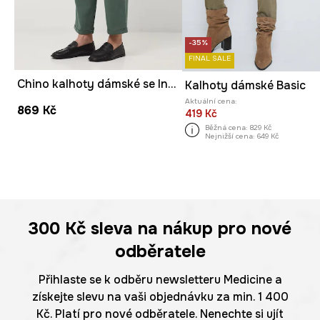
-35%
FINAL SALE
Chino kalhoty dámské se lnem
Kalhoty dámské Basic
Aktuální cena:
869 Kč
419 Kč
Běžná cena:
829 Kč
Nejnižší cena:
649 Kč
300 Kč
sleva na nákup pro nové
odběratele
Přihlaste se k odběru newsletteru Medicine a
získejte slevu na vaši objednávku za min. 1 400
Kč. Platí pro nové odběratele. Nenechte si ujít