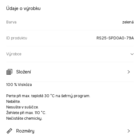
Údaje o výrobku
Barva
zelená
ID produktu
RS25-SPD0A0-79A
Výrobce
Složení
100 % Viskóza
Perte při max. teplotě 30 °C na šetrný program.
Nebělte.
Nesušte v sušičce.
Žehlete při max. 110 °C.
Nečistěte chemicky.
Rozměry