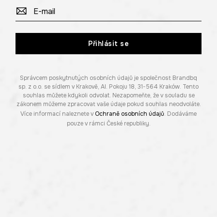
Přihlásit se
Správcem poskytnutých osobních údajů je společnost Brandbq
sp. z o.o. se sídlem v Krakově, Al. Pokoju 18, 31-564 Kraków. Tento
souhlas můžete kdykoli odvolat. Nezapomeňte, že v souladu se
zákonem můžeme zpracovat vaše údaje pokud souhlas neodvoláte.
Více informací naleznete v
Ochraně osobních údajů
. Dodáváme
pouze v rámci České republiky.