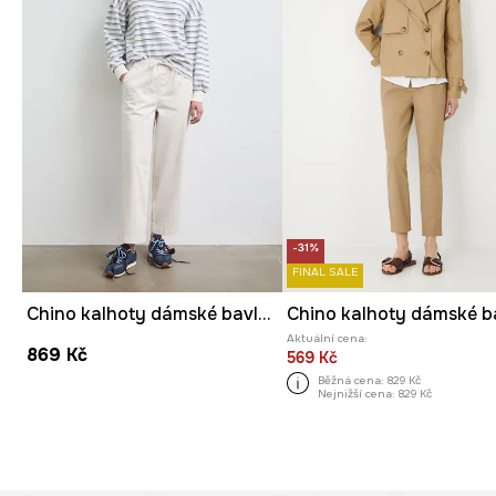
-31%
FINAL SALE
Chino kalhoty dámské bavlněné s elastanem
Aktuální cena:
869 Kč
569 Kč
Běžná cena:
829 Kč
Nejnižší cena:
829 Kč