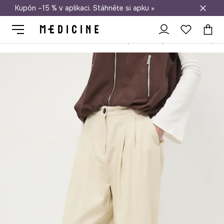
Kupón –15 % v aplikaci. Stáhněte si apku »
Doprava zdarma při nákupu nad 1 200 Kč
Medicine
Ona
Oblečení
Kalhoty