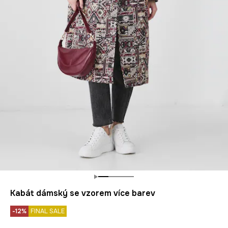
Kabát dámský se vzorem více barev
-12%
FINAL SALE