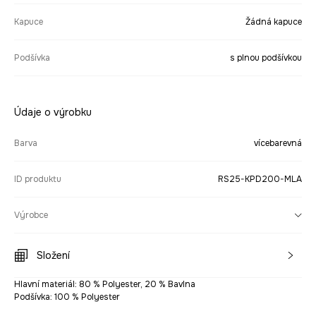
Kapuce
Žádná kapuce
Podšívka
s plnou podšívkou
Údaje o výrobku
Barva
vícebarevná
ID produktu
RS25-KPD200-MLA
Výrobce
Složení
Hlavní materiál: 80 % Polyester, 20 % Bavlna
Podšívka: 100 % Polyester