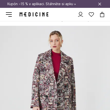
Kupón –15 % v aplikaci. Stáhněte si apku »
Doprava zdarma při nákupu nad 1 200 Kč
Medicine
Ona
Oblečení
Kabáty