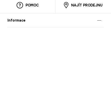
POMOC
NAJÍT PRODEJNU
Informace
O nás
Mobilní aplikace
Podmínky pro prezentaci zboží
Blog
Kontakt
Bezpečnost
Cooperation
Nahlašování porušení (whistleblowing)
Kariéra