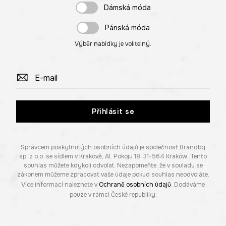
Dámská móda
Pánská móda
Výběr nabídky je volitelný.
Přihlásit se
Správcem poskytnutých osobních údajů je společnost Brandbq
sp. z o.o. se sídlem v Krakově, Al. Pokoju 18, 31-564 Kraków. Tento
souhlas můžete kdykoli odvolat. Nezapomeňte, že v souladu se
zákonem můžeme zpracovat vaše údaje pokud souhlas neodvoláte.
Více informací naleznete v
Ochraně osobních údajů
. Dodáváme
pouze v rámci České republiky.