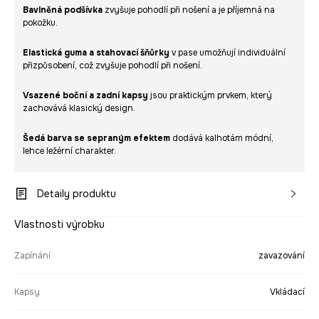
Bavlněná podšívka
zvyšuje pohodlí při nošení a je příjemná na
pokožku.
Elastická guma a stahovací šňůrky
v pase umožňují individuální
přizpůsobení, což zvyšuje pohodlí při nošení.
Vsazené boční a zadní kapsy
jsou praktickým prvkem, který
zachovává klasický design.
Šedá barva se sepraným efektem
dodává kalhotám módní,
lehce ležérní charakter.
Detaily produktu
Vlastnosti výrobku
Zapínání
zavazování
Kapsy
Vkládací