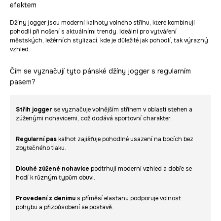
efektem
Džíny jogger jsou moderní kalhoty volného střihu, které kombinují
pohodlí při nošení s aktuálními trendy. Ideální pro vytváření
městských, ležérních stylizací, kde je důležité jak pohodlí, tak výrazný
vzhled.
Čím se vyznačují tyto pánské džíny jogger s regularním
pasem?
Střih jogger
se vyznačuje volnějším střihem v oblasti stehen a
zúženými nohavicemi, což dodává sportovní charakter.
Regularní pas
kalhot zajišťuje pohodlné usazení na bocích bez
zbytečného tlaku.
Dlouhé zúžené nohavice
podtrhují moderní vzhled a dobře se
hodí k různým typům obuvi.
Provedení z denimu
s příměsí elastanu podporuje volnost
pohybu a přizpůsobení se postavě.