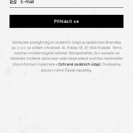
Přihlásit se
Správcem poskytnutých osobních údajů je společnost Brandbq
sp. z o.o. se sídlem v Krakově, Al. Pokoju 18, 31-564 Kraków. Tento
souhlas můžete kdykoli odvolat. Nezapomeňte, že v souladu se
zákonem můžeme zpracovat vaše údaje pokud souhlas neodvoláte.
Více informací naleznete v
Ochraně osobních údajů
. Dodáváme
pouze v rámci České republiky.