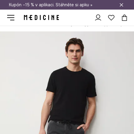
Kupón –15 % v aplikaci. Stáhněte si apku »
Doprava zdarma při nákupu nad 1 200 Kč
Medicine
On
Oblečení
Džíny
Jogger
Jogger džíny pánsk