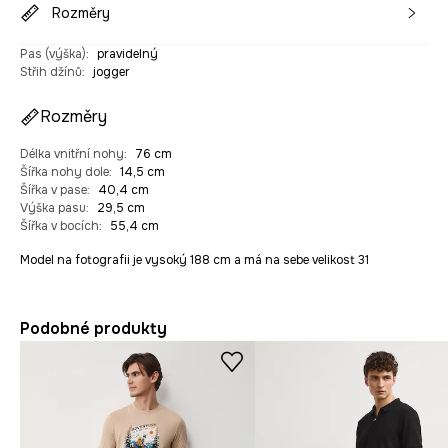
Rozměry
Pas (výška)
:
pravidelný
Střih džínů
:
jogger
Rozměry
Délka vnitřní nohy
:
76 cm
Šířka nohy dole
:
14,5 cm
Šířka v pase
:
40,4 cm
Výška pasu
:
29,5 cm
Šířka v bocích
:
55,4 cm
Model na fotografii je vysoký 188 cm a má na sebe velikost 31
Podobné produkty