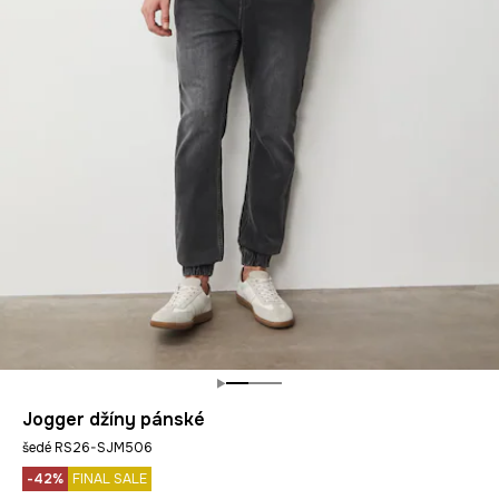
Jogger džíny pánské
šedé RS26-SJM506
-42%
FINAL SALE