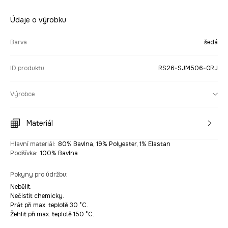
Údaje o výrobku
Barva
šedá
ID produktu
RS26-SJM506-GRJ
Výrobce
Materiál
Hlavní materiál
:
80% Bavlna, 19% Polyester, 1% Elastan
Podšívka
:
100% Bavlna
Pokyny pro údržbu
:
Nebělit.
Nečistit chemicky.
Prát při max. teplotě 30 °C.
Žehlit při max. teplotě 150 °C.